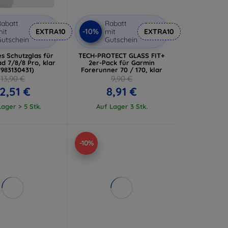
abatt
Rabatt
-10%
it
EXTRA10
mit
EXTRA10
utschein
Gutschein
es Schutzglas für
TECH-PROTECT GLASS FIT+
d 7/8/8 Pro, klar
2er-Pack für Garmin
7983130431)
Forerunner 70 / 170, klar
13,90 €
9,90 €
2,51 €
8,91 €
ager > 5 Stk.
Auf Lager 3 Stk.
-10%