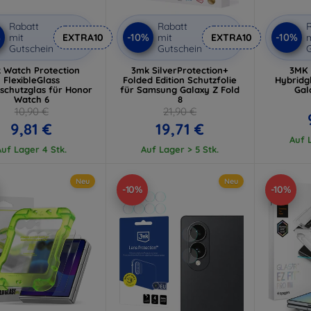
Rabatt
Rabatt
R
%
-10%
-10%
mit
EXTRA10
mit
EXTRA10
m
Gutschein
Gutschein
G
 Watch Protection
3mk SilverProtection+
3MK 
FlexibleGlass
Folded Edition Schutzfolie
Hybridg
schutzglas für Honor
für Samsung Galaxy Z Fold
Gal
Watch 6
8
10,90 €
21,90 €
9,81 €
19,71 €
Auf L
Auf Lager 4 Stk.
Auf Lager > 5 Stk.
Neu
Neu
-10%
-10%