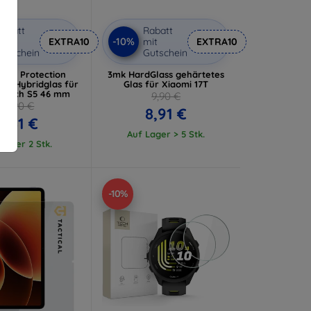
abatt
Rabatt
-10%
it
EXTRA10
mit
EXTRA10
utschein
Gutschein
tch Protection
3mk HardGlass gehärtetes
ass Hybridglas für
Glas für Xiaomi 17T
Watch S5 46 mm
9,90 €
10,90 €
8,91 €
9,81 €
Auf Lager > 5 Stk.
Lager 2 Stk.
-10%