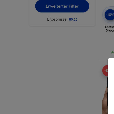
Erweiterter Filter
-10
Ergebnisse
8933
Tacti
Xiao
A
-10%