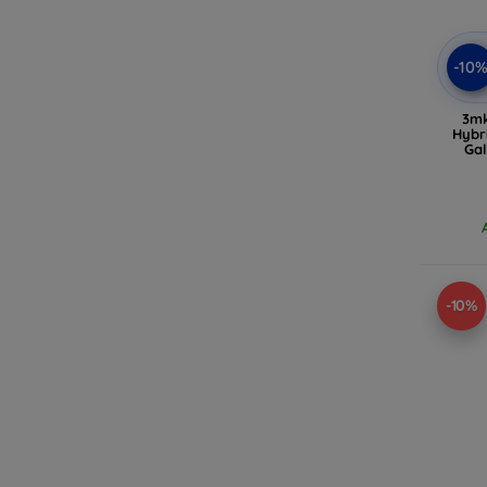
-10
3mk
Hybr
Gal
-10%