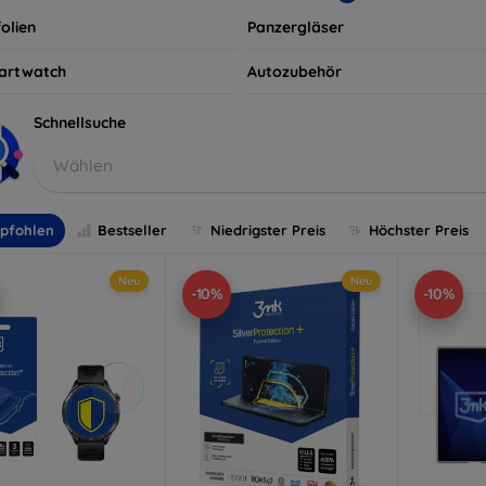
olien
Panzergläser
artwatch
Autozubehör
Schnellsuche
Wählen
pfohlen
Bestseller
Niedrigster Preis
Höchster Preis
Neu
Neu
-10%
-10%