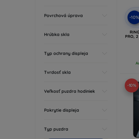
Povrchová úprava
-10
RIN
Hrúbka skla
PRO, 2
Typ ochrany displeja
A
Tvrdosť skla
-10%
Veľkosť puzdra hodiniek
Pokrytie displeja
Typ puzdra