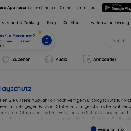
sere App herunter
und shoppen Sie noch einfacher.
Versand & Zahlung
Blog
Cashback
Widerrufsbelehrung
en Sie Beratung?
Zubehör
Audio
Armbänder
layschutz
ken Sie unsere Auswahl an hochwertigem Displayschutz für Mobi
tiven Schutz gegen Kratzer, Stöße und Fingerabdrücke, während 
härtetem Glas oder flexibler Folie, unsere Schutzlösungen sind e
 um eine nahtlose Nutzung zu gewährleisten. Schützen Sie Ihr w
ässigen Displayschutzlösungen und genießen Sie ein sorgenfreies 
weitere Info