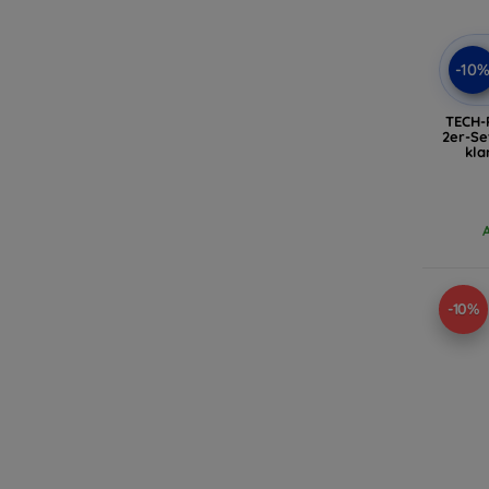
-10
TECH-
2er-Se
kla
-10%