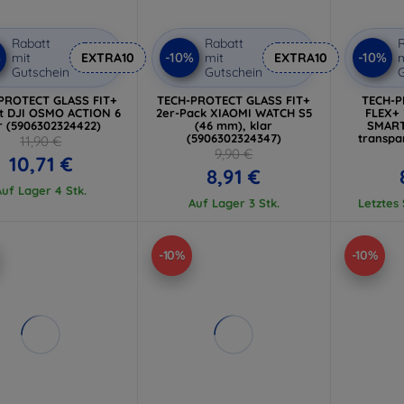
Rabatt
Rabatt
R
%
-10%
-10%
mit
EXTRA10
mit
EXTRA10
m
Gutschein
Gutschein
G
PROTECT GLASS FIT+
TECH-PROTECT GLASS FIT+
TECH-
t DJI OSMO ACTION 6
2er-Pack XIAOMI WATCH S5
FLEX+ 
r (5906302324422)
(46 mm), klar
SMART
(5906302324347)
transpa
11,90 €
S
9,90 €
10,71 €
8,91 €
Auf Lager 4 Stk.
Auf Lager 3 Stk.
Letztes
-10%
-10%