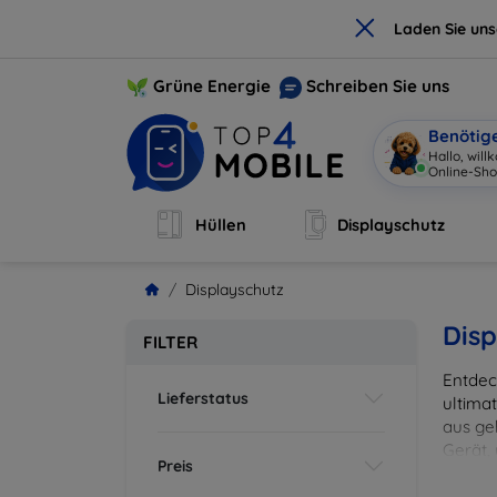
×
Laden Sie un
Grüne Energie
Schreiben Sie uns
Benötig
Ha
|
Hüllen
Displayschutz
Displayschutz
Disp
FILTER
Entdec
Lieferstatus
ultima
aus ge
Gerät,
Preis
zuverl