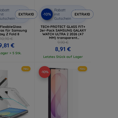
abatt
Rabatt
-10%
it
EXTRA10
mit
EXTRA10
utschein
Gutschein
FlexibleGlass
TECH-PROTECT GLASS FIT+
las für Samsung
2er-Pack SAMSUNG GALAXY
axy Z Fold 8
WATCH ULTRA 2 2026 (47
MM) transparent
10,90 €
(5906302324668)
9,90 €
9,81 €
8,91 €
ager > 5 Stk.
Letztes Stück auf Lager
Neu
Neu
-10%