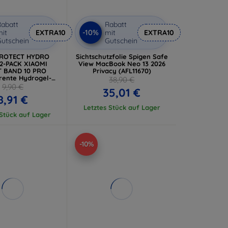
abatt
Rabatt
-10%
it
EXTRA10
mit
EXTRA10
utschein
Gutschein
PROTECT HYDRO
Sichtschutzfolie Spigen Safe
2-PACK XIAOMI
View MacBook Neo 13 2026
 BAND 10 PRO
Privacy (AFL11670)
rente Hydrogel-
38,90 €
chutzfolie
9,90 €
35,01 €
8,91 €
Letztes Stück auf Lager
 Stück auf Lager
-10%