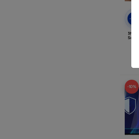
-10
3MK S
Schut
A
-10%