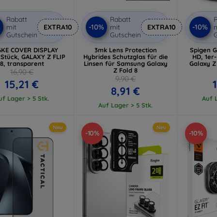
Rabatt
Rabatt
R
%
-10%
-10%
mit
EXTRA10
mit
EXTRA10
m
Gutschein
Gutschein
G
GKE COVER DISPLAY
3mk Lens Protection
Spigen Gl
 Stück, GALAXY Z FLIP
Hybrides Schutzglas für die
HD, 1er
8, transparent
Linsen für Samsung Galaxy
Galaxy Z
Z Fold 8
16,90 €
9,90 €
15,21 €
8,91 €
uf Lager > 5 Stk.
Auf L
Auf Lager > 5 Stk.
Neu
Neu
-10%
-10%