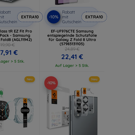
abatt
Rabatt
-10%
it
EXTRA10
mit
EXTRA10
utschein
Gutschein
ass tR EZ Fit Pro
EF-UF976CTE Samsung
-Pack - Samsung
entspiegelnde Schutzfolie
 Fold8 (AGL11942)
für Galaxy Z Fold 8 Ultra
(57983131105)
19,90 €
24,89 €
17,91 €
22,41 €
ager > 5 Stk.
Auf Lager > 5 Stk.
Neu
Neu
-10%