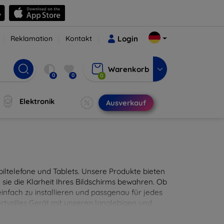
Reklamation
Kontakt
Login
Warenkorb
0
0
0
Elektronik
Ausverkauf
ltelefone und Tablets. Unsere Produkte bieten
sie die Klarheit Ihres Bildschirms bewahren. Ob
infach zu installieren und passgenau für jedes
ertvolles Gerät mit unseren langlebigen und
digitales Erlebnis.