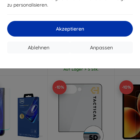
zu personalisieren.
Rabatt
Rabatt
R
%
-10%
-10%
mit
EXTRA10
mit
EXTRA10
m
Gutschein
Gutschein
G
Akzeptieren
ilky Matt Pro matte
3mk Lens Protection Pro
3mk Wa
zfolie für Oppo Find
gehärtetes Glas für die
FlexibleGl
X9 Pro ()
Kameralinse für Samsung
Xiaomi 
Galaxy Z Fold 8 Ultra
Ablehnen
Anpassen
12,90 €
11,90 €
11,61 €
10,71 €
uf Lager > 5 Stk.
Auf 
Auf Lager > 5 Stk.
-10%
-10%