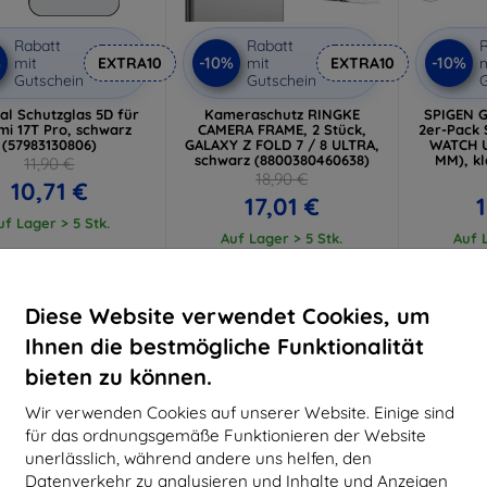
Rabatt
Rabatt
R
%
-10%
-10%
mit
EXTRA10
mit
EXTRA10
m
Gutschein
Gutschein
G
cal Schutzglas 5D für
Kameraschutz RINGKE
SPIGEN G
mi 17T Pro, schwarz
CAMERA FRAME, 2 Stück,
2er-Pack
(57983130806)
GALAXY Z FOLD 7 / 8 ULTRA,
WATCH U
schwarz (8800380460638)
MM), kl
11,90 €
18,90 €
10,71 €
17,01 €
uf Lager > 5 Stk.
Auf Lager > 5 Stk.
Auf L
-10%
-10%
Diese Website verwendet Cookies, um
Ihnen die bestmögliche Funktionalität
bieten zu können.
Wir verwenden Cookies auf unserer Website. Einige sind
für das ordnungsgemäße Funktionieren der Website
unerlässlich, während andere uns helfen, den
Datenverkehr zu analysieren und Inhalte und Anzeigen