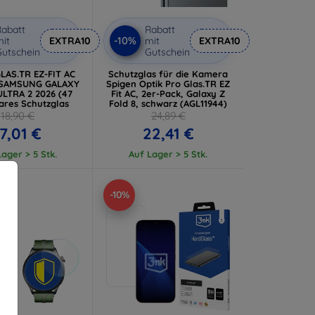
abatt
Rabatt
-10%
it
EXTRA10
mit
EXTRA10
utschein
Gutschein
LAS.TR EZ-FIT AC
Schutzglas für die Kamera
 SAMSUNG GALAXY
Spigen Optik Pro Glas.TR EZ
LTRA 2 2026 (47
Fit AC, 2er-Pack, Galaxy Z
ares Schutzglas
Fold 8, schwarz (AGL11944)
18,90 €
24,89 €
17,01 €
22,41 €
ager > 5 Stk.
Auf Lager > 5 Stk.
-10%