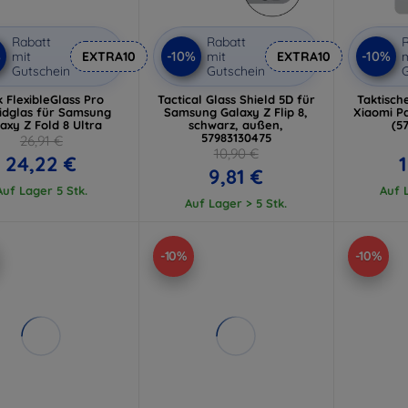
Rabatt
Rabatt
R
%
-10%
-10%
mit
EXTRA10
mit
EXTRA10
m
Gutschein
Gutschein
G
 FlexibleGlass Pro
Tactical Glass Shield 5D für
Taktisch
idglas für Samsung
Samsung Galaxy Z Flip 8,
Xiaomi Pa
axy Z Fold 8 Ultra
schwarz, außen,
(5
57983130475
26,91 €
10,90 €
24,22 €
1
9,81 €
Auf Lager 5 Stk.
Auf L
Auf Lager > 5 Stk.
-10%
-10%