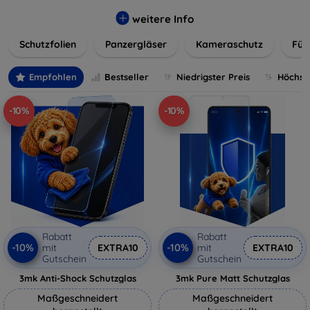
flexibler Folie, unsere Schutzlösungen sind einfach zu
installieren und passgenau für jedes Gerät, um eine
weitere Info
nahtlose Nutzung zu gewährleisten. Schützen Sie Ihr
Schutzfolien
Panzergläser
Kameraschutz
Für
wertvolles Gerät mit unseren langlebigen und zuverlässigen
Displayschutzlösungen und genießen Sie ein sorgenfreies
digitales Erlebnis.
Empfohlen
Bestseller
Niedrigster Preis
Höchste
-10%
-10%
Rabatt
Rabatt
-10%
-10%
mit
EXTRA10
mit
EXTRA10
Gutschein
Gutschein
3mk Anti-Shock Schutzglas
3mk Pure Matt Schutzglas
Maßgeschneidert
Maßgeschneidert