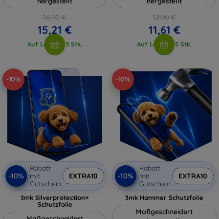
hergestellt
hergestellt
16,90 €
12,90 €
15,21 €
11,61 €
Auf Lager > 5 Stk.
Auf Lager > 5 Stk.
-10%
-10%
Rabatt
Rabatt
-10%
-10%
mit
EXTRA10
mit
EXTRA10
Gutschein
Gutschein
3mk Silverprotection+
3mk Hammer Schutzfolie
Schutzfolie
Maßgeschneidert
Maßgeschneidert