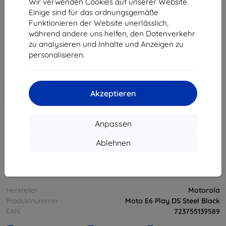
Wir verwenden Cookies auf unserer Website.
Produktbeschreibung
Einige sind für das ordnungsgemäße
Funktionieren der Website unerlässlich,
86,91 €
78,22 €
während andere uns helfen, den Datenverkehr
zu analysieren und Inhalte und Anzeigen zu
personalisieren.
ohne MWSt
65,73 €
In den
Rabatt mit Gutschein
-10%
EXTRA10
Warenkorb
Akzeptieren
Anpassen
ausverkauft
Ablehnen
ausverkauft
Hersteller
Motorola
Produktnummer
Moto E6 Play DS Steel Black
EAN
723755139589