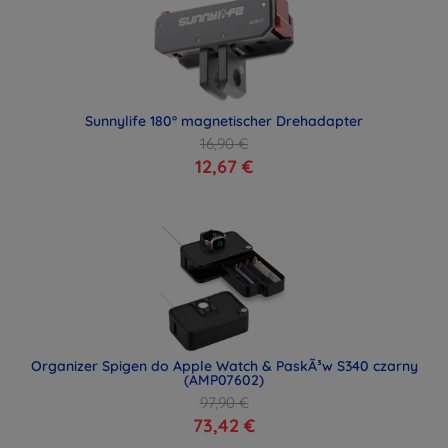
Sunnylife 180° magnetischer Drehadapter
16,90 €
12,67 €
Organizer Spigen do Apple Watch & PaskÃ³w S340 czarny
(AMP07602)
97,90 €
73,42 €