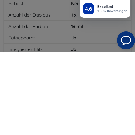
Robust
Nein
Exzellent
4.6
13575 Bewertungen
Anzahl der Displays
1
x
Anzahl der Farben
16
mil
Fotoapparat
Ja
Integrierter Blitz
Ja
MP3-Wiedergabe
Ja
3,5-mm-Klinkenanschluss
Ja
NFC
Nein
4G/LTE
Ja
MMS
Ja
Batterietyp
Li-ion
Batteriekapazität
3000
mAh