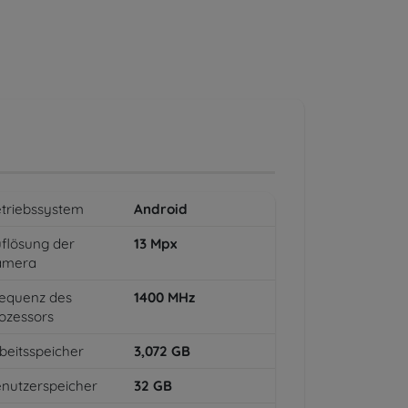
triebssystem
Android
flösung der
13
Mpx
amera
equenz des
1400
MHz
ozessors
beitsspeicher
3,072
GB
nutzerspeicher
32
GB