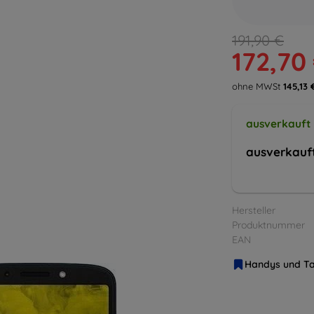
191,90 €
172,70
ohne MWSt
145,13 
ausverkauft
ausverkauf
Hersteller
Produktnummer
EAN
Handys und Ta