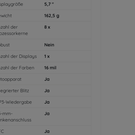
splaygröße
5,7
"
wicht
162,5
g
zahl der
8
x
ozessorkerne
bust
Nein
zahl der Displays
1
x
zahl der Farben
16
mil
toapparat
Ja
tegrierter Blitz
Ja
P3-Wiedergabe
Ja
,5-mm-
Ja
inkenanschluss
FC
Ja