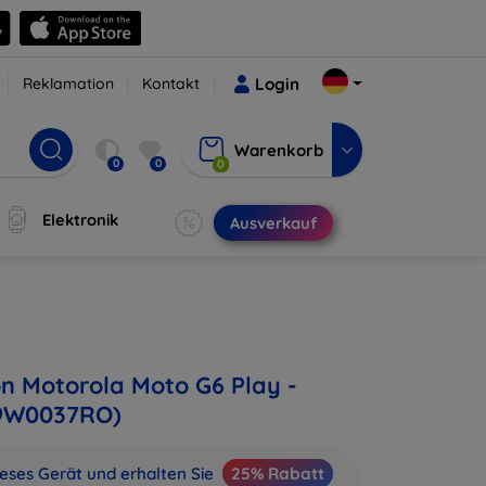
Reklamation
Kontakt
Login
Warenkorb
0
0
0
Elektronik
Ausverkauf
on Motorola Moto G6 Play -
9W0037RO)
ieses Gerät und erhalten Sie
25% Rabatt