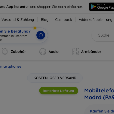
sere App herunter
und shoppen Sie noch einfacher.
Versand & Zahlung
Blog
Cashback
Widerrufsbelehrung
en Sie Beratung?
lkommen in unserem
Zubehör
Audio
Armbänder
Smartphones
KOSTENLOSER VERSAND
Mobiltelef
kostenlose Lieferung
Modrá (PA
Kaufen Sie d