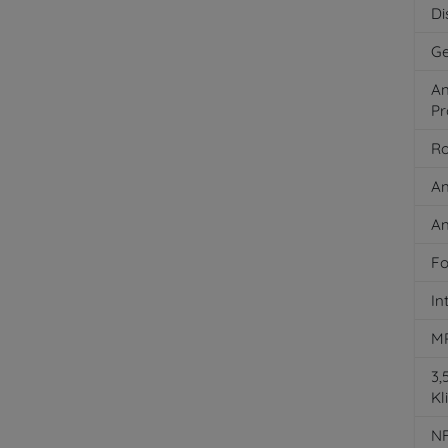
Di
Ge
An
Pr
Ro
An
An
Fo
In
M
3
Kl
N