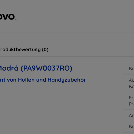
roduktbewertung (0)
 Modrá (PA9W0037RO)
Be
ent von Hüllen und Handyzubehör
Au
K
Fr
Pr
Ar
Be