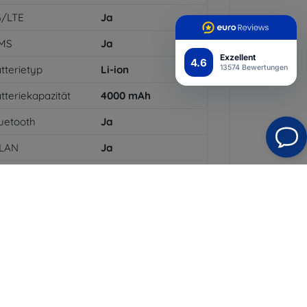
G/LTE
Ja
MS
Ja
Exzellent
4.6
tterietyp
Li-ion
13574 Bewertungen
tteriekapazität
4000
mAh
uetooth
Ja
LAN
Ja
DGE
Ja
PS-Modul
Ja
PRS
Ja
flösung des
1280 x 720
splays
arbe
Grau