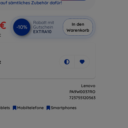
auf sämtliches Zubehör dafür!
 €
Rabatt mit
In den
-10%
Gutschein
Warenkorb
EXTRA10
€
t
Lenovo
PA9W0037RO
723755120563
blets
Mobiltelefone
Smartphones