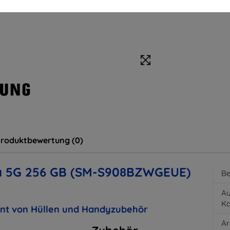
roduktbewertung (0)
ra 5G 256 GB (SM-S908BZWGEUE)
Be
Au
K
ent von Hüllen und Handyzubehör
Ar