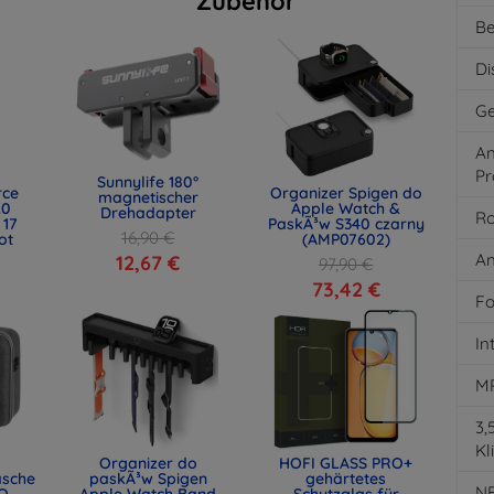
Zubehör
Be
Di
Ge
An
Pr
Sunnylife 180°
rce
Organizer Spigen do
magnetischer
.0
Apple Watch &
Drehadapter
Ro
 17
PaskÃ³w S340 czarny
16,90 €
ot
(AMP07602)
)
An
12,67 €
97,90 €
73,42 €
Fo
In
M
3
Kl
Organizer do
HOFI GLASS PRO+
asche
paskÃ³w Spigen
gehärtetes
N
O
Apple Watch Band
Schutzglas für