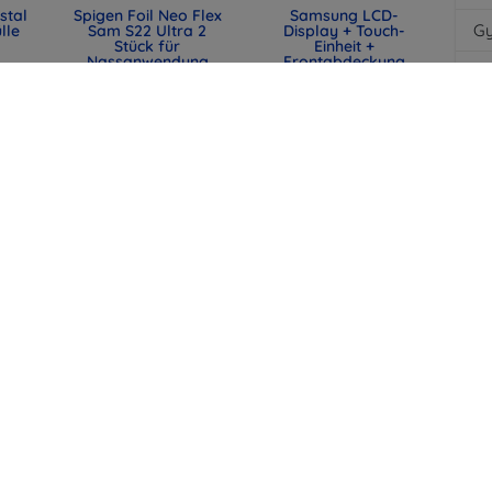
stal
Spigen Foil Neo Flex
Samsung LCD-
G
lle
Sam S22 Ultra 2
Display + Touch-
Stück für
Einheit +
Nassanwendung
Frontabdeckung
Sp
S908B Galaxy S22
19,90 €
Ultra Phantom White
(GH82-27488C)
11,92 €
Ka
287,90 €
215,93 €
Fi
K
An
Sp
att
Samsung LCD-
Samsung S908B
ung
Display + Touch-
Galaxy S22 Ultra
a 5G
Einheit +
Batterieabdeckung
Frontabdeckung
graphite (Service-
S908B Galaxy S22
Pack) (GH82-27457E)
Ultra Phantom Black
58,91 €
(GH82-27488A)
44,18 €
256,90 €
alle
192,67 €