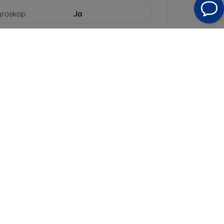
yroskop
Ja
eicherkartenleser
Ja
bellos
Ja
ngerabdruckscanner
Ja
ompass
Ja
schlusstyp
USB-C
eicherkartensteckplatz
Ja