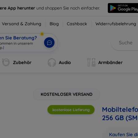
sere App herunter
und shoppen Sie noch einfacher.
Versand & Zahlung
Blog
Cashback
Widerrufsbelehrung
en Sie Beratung?
lkommen in
|
Zubehör
Audio
Armbänder
KOSTENLOSER VERSAND
Mobiltelef
kostenlose Lieferung
256 GB (S
Kaufen Sie d