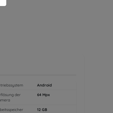
triebssystem
Android
flösung der
64
Mpx
amera
beitsspeicher
12
GB