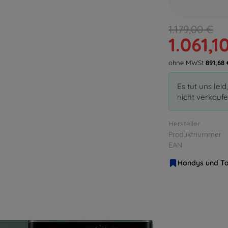
1.179,00 €
1.061,1
ohne MWSt
891,68 
Es tut uns lei
nicht verkaufe
Hersteller
Produktnummer
EAN
Handys und Ta