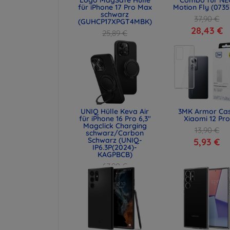
für iPhone 17 Pro Max
Motion Fly (0735
schwarz
37,90 €
(GUHCP17XPGT4MBK)
28,43 €
25,89 €
19,42 €
UNIQ Hülle Keva Air
3MK Armor Ca
für iPhone 16 Pro 6,3"
Xiaomi 12 Pro
Magclick Charging
13,90 €
schwarz/Carbon
Schwarz (UNIQ-
5,93 €
IP6.3P(2024)-
KAGPBCB)
67,90 €
50,93 €