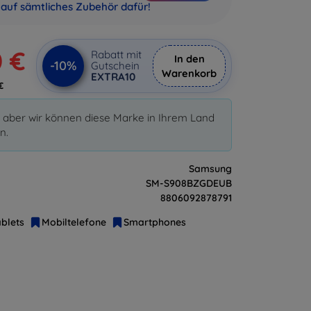
auf sämtliches Zubehör dafür!
0 €
Rabatt mit
In den
-10%
Gutschein
Warenkorb
EXTRA10
€
d, aber wir können diese Marke in Ihrem Land
n.
Samsung
SM-S908BZGDEUB
8806092878791
blets
Mobiltelefone
Smartphones