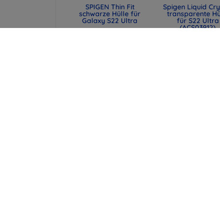
SPIGEN Thin Fit
Spigen Liquid Cry
schwarze Hülle für
transparente Hü
Galaxy S22 Ultra
für S22 Ultra
(ACS03912)
30,90 €
18,90 €
23,18 €
14,17 €
3MK Just20g m
Spigen Liquid Air
Hülle für Sams
Samsung S908 S22
Galaxy S22 Ultr
Ultra matt schwarz
ACS03915
9,90 €
21,90 €
7,43 €
16,42 €
alle