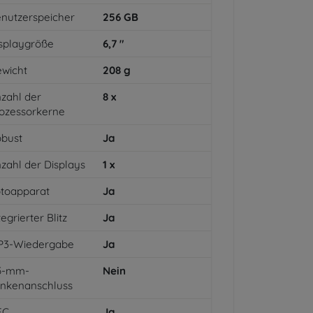
nutzerspeicher
256
GB
splaygröße
6,7
"
wicht
208
g
zahl der
8
x
ozessorkerne
bust
Ja
zahl der Displays
1
x
toapparat
Ja
tegrierter Blitz
Ja
P3-Wiedergabe
Ja
,5-mm-
Nein
inkenanschluss
FC
Ja