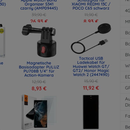
30)
Organizer S341
XIAOMI REDMI 13C /
czarny (AMP09445)
POCO C65 schwarz
4
39,90 €
11,90 €
26,93 €
8,93 €
M
Ba
Ba
Bl
Tactical USB
Ladekabel für
se
Magnetische
W
Huawei Watch GT/
Basisadapter PULUZ
GT2/ Honor Magic
PU708B 1/4" für
Watch 2 (2447490)
Action-Kamera
E
15,90 €
12,90 €
11,92 €
8,93 €
G
Au
Di
F
Be