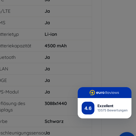
G/LTE
Ja
MS
Ja
tterietyp
Li-ion
tteriekapazität
4500
mAh
uetooth
Ja
LAN
Ja
DGE
Ja
PS-Modul
Ja
flösung des
3088x1440
Exzellent
4.6
splays
13575 Bewertungen
arbe
Schwarz
schleunigungssensor
Ja