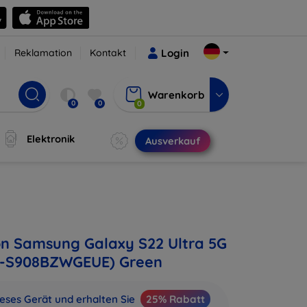
Reklamation
Kontakt
Login
Warenkorb
0
0
0
Elektronik
Ausverkauf
on Samsung Galaxy S22 Ultra 5G
M-S908BZWGEUE) Green
ieses Gerät und erhalten Sie
25% Rabatt