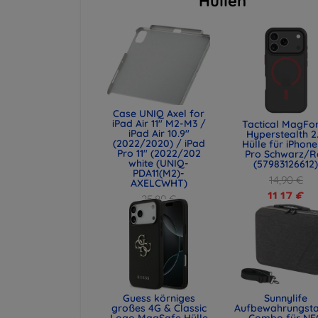
Hüllen
Case UNIQ Axel for
iPad Air 11" M2-M3 /
Tactical MagFo
iPad Air 10.9"
Hyperstealth 2
(2022/2020) / iPad
Hülle für iPhone
Pro 11" (2022/202
Pro Schwarz/R
white (UNIQ-
(57983126612
PDA11(M2)-
14,90 €
AXELCWHT)
11,17 €
25,89 €
19,42 €
Guess körniges
Sunnylife
großes 4G & Classic
Aufbewahrungst
Logo MagSafe Hülle
Combo für NE