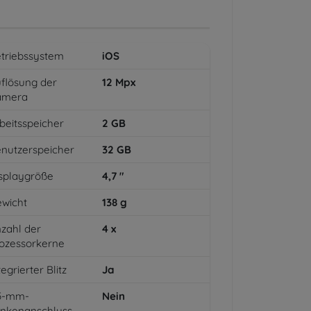
triebssystem
iOS
flösung der
12
Mpx
amera
beitsspeicher
2
GB
nutzerspeicher
32
GB
splaygröße
4,7
"
wicht
138
g
zahl der
4
x
ozessorkerne
tegrierter Blitz
Ja
,5-mm-
Nein
inkenanschluss