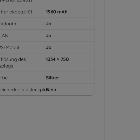
tteriekapazität
1960
mAh
uetooth
Ja
LAN
Ja
PS-Modul
Ja
flösung des
1334 × 750
splays
arbe
Silber
eicherkartensteckplatz
Nein