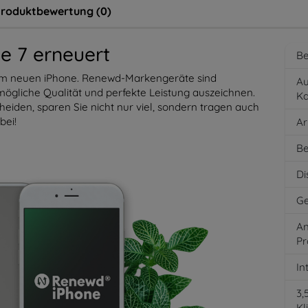
roduktbewertung (0)
e 7 erneuert
Be
rem neuen iPhone. Renewd-Markengeräte sind
Au
mögliche Qualität und perfekte Leistung auszeichnen.
K
eiden, sparen Sie nicht nur viel, sondern tragen auch
bei!
Ar
Be
Di
Ge
An
Pr
In
3
Kl