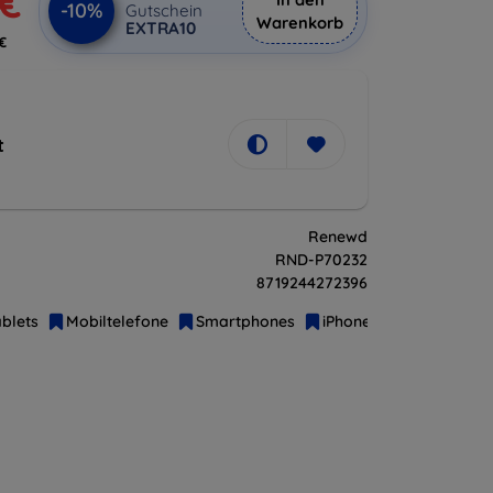
 €
-10%
Gutschein
Warenkorb
EXTRA10
€
t
Renewd
RND-P70232
8719244272396
blets
Mobiltelefone
Smartphones
iPhone