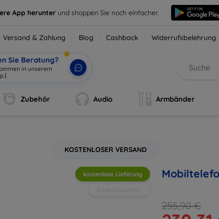
sere App herunter
und shoppen Sie noch einfacher.
Versand & Zahlung
Blog
Cashback
Widerrufsbelehrung
en Sie Beratung?
Zubehör
Audio
Armbänder
KOSTENLOSER VERSAND
Mobiltelef
kostenlose Lieferung
Generalüberholt
255,90 €