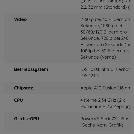
„, OIS, PDAF
(hinten), 7 M
2,2, 32 mm (Standard) (v
Video
2160 p bei 30 Bildern pro
Sekunde, 1080 p bei
30/60/120 Bildern pro
Sekunde, 720 p bei 240
Bildern pro Sekunde
(hin
1080p bei 30 Bildern pro
Sekunde (vorne)
Betriebssystem
iOS 10.0.1, aktualisierbar 
iOS 12.1.3
Chipsatz
Apple A10 Fusion (16 nm)
CPU
4 Kerne 2,34 GHz (2 x
Hurricane + 2 x Zephyr)
Grafik-GPU
PowerVR Serie7XT Plus
(Sechs-Kern-Grafik)