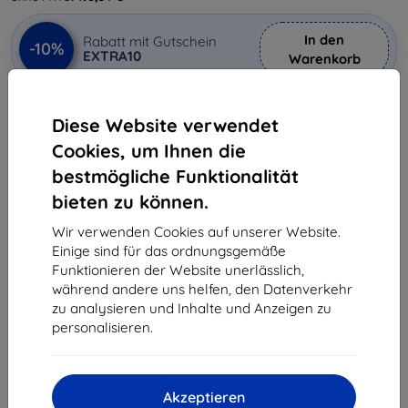
In den
Rabatt mit Gutschein
-10%
EXTRA10
Warenkorb
Diese Website verwendet
ausverkauft
Cookies, um Ihnen die
ausverkauft
bestmögliche Funktionalität
bieten zu können.
Wir verwenden Cookies auf unserer Website.
Hersteller
Renewd
Einige sind für das ordnungsgemäße
Produktnummer
RND-P70132
Funktionieren der Website unerlässlich,
EAN
8719244272389
während andere uns helfen, den Datenverkehr
Handys und Tablets
Mobiltelefone
Smartphones
iPh
zu analysieren und Inhalte und Anzeigen zu
personalisieren.
Produktbeschreibung
Produktbewertung (0)
Akzeptieren
iPhone 7 erneuert