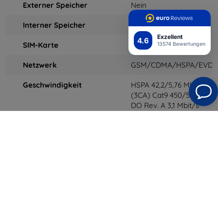
Externer Speicher
Nein
Interner Speicher
32 GB, 2 GB RAM
Exzellent
4.6
SIM-Karte
Nano-SIM
13574 Bewertungen
Netzwerk
GSM/CDMA/HSPA/EVDO
Geschwindigkeit
HSPA 42,2/5,76 Mbit/s, L
(3CA) Cat9 450/50 Mbit/s
DO Rev. A 3,1 Mbit/s
GPRS
Ja
Edge
Ja
Wi-Fi
Wi-Fi 802.11 a/b/g/n/ac,
Dualband, Hotspot
GPS
Ja, mit A-GPS, GLONASS,
GALILEO, QZSS