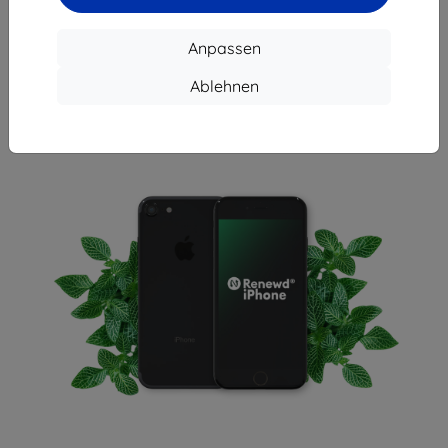
Eine umweltfreundliche Alternative zu Ihrem neuen iPhone.
Anpassen
Renewd-Markengeräte sind gebrauchte iPhones, die sich
durch höchstmögliche Qualität und perfekte Leistung
Ablehnen
auszeichnen. Wenn Sie sich für ähnliche Lösungen
entscheiden, sparen Sie nicht nur viel, sondern tragen auch
zu einer besseren, nachhaltigeren Zukunft bei!