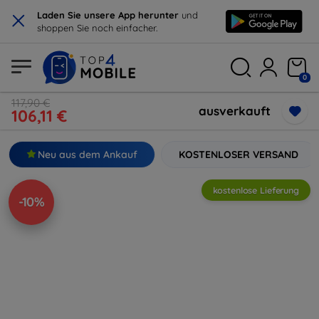
×
Laden Sie unsere App herunter
und
shoppen Sie noch einfacher.
0
117,90 €
ausverkauft
106,11 €
Neu aus dem Ankauf
KOSTENLOSER VERSAND
kostenlose Lieferung
-10%