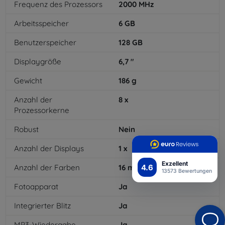
Frequenz des Prozessors
2000
MHz
Arbeitsspeicher
6
GB
Benutzerspeicher
128
GB
Displaygröße
6,7
"
Gewicht
186
g
Anzahl der
8
x
Prozessorkerne
Robust
Nein
Anzahl der Displays
1
x
Exzellent
4.6
Anzahl der Farben
16
mil
13573 Bewertungen
Fotoapparat
Ja
Integrierter Blitz
Ja
MP3-Wiedergabe
Ja