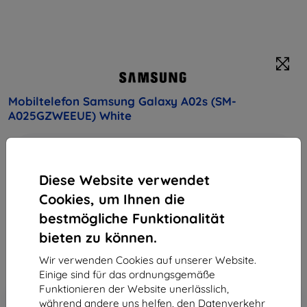
Mobiltelefon Samsung Galaxy A02s (SM-
A025GZWEEUE) White
Kaufen Sie dieses Gerät und erhalten Sie
25%
Rabatt
auf sämtliches Zubehör dafür!
Diese Website verwendet
Produktbeschreibung
Cookies, um Ihnen die
bestmögliche Funktionalität
Endpreis
117,90 €
bieten zu können.
106,11 €
Wir verwenden Cookies auf unserer Website.
Einige sind für das ordnungsgemäße
Funktionieren der Website unerlässlich,
In den
Rabatt mit Gutschein
-10%
während andere uns helfen, den Datenverkehr
EXTRA10