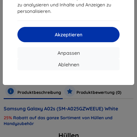
Warenkorb
zu analysieren und Inhalte und Anzeigen zu
personalisieren.
ausverkauft
ausverkauft
Akzeptieren
Anpassen
Hersteller
Samsung
Ablehnen
Produktnummer
SM-A025GZWEEUE
Handys und Tablets
Mobiltelefone
Smartphones
Produktbeschreibung
Produktbewertung (0)
Samsung Galaxy A02s (SM-A025GZWEEUE) White
25%
Rabatt auf das ganze Sortiment von Hüllen und
Handyzubehör
Hüllen