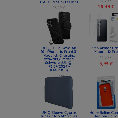
37,90 €
(GUHCP17XPGT4MBK)
28,43 €
25,89 €
19,42 €
UNIQ Hülle Keva Air
3MK Armor Ca
für iPhone 16 Pro 6,3"
Xiaomi 12 Pro
Magclick Charging
13,90 €
schwarz/Carbon
Schwarz (UNIQ-
5,93 €
IP6.3P(2024)-
KAGPBCB)
66,90 €
50,18 €
UNIQ Sleeve Cyprus
Hülle Beline Ca
für Laptop 14" abyss
Realme C3 ro