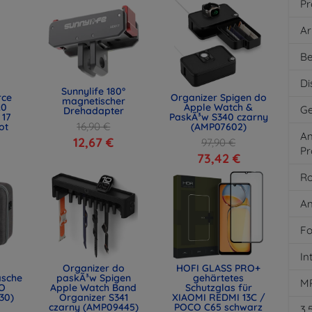
Pr
Ar
Be
Di
Sunnylife 180°
rce
Organizer Spigen do
magnetischer
.0
Apple Watch &
Ge
Drehadapter
 17
PaskÃ³w S340 czarny
16,90 €
ot
(AMP07602)
An
)
12,67 €
97,90 €
Pr
73,42 €
Ro
An
Fo
In
Organizer do
HOFI GLASS PRO+
asche
paskÃ³w Spigen
gehärtetes
M
O
Apple Watch Band
Schutzglas für
30)
Organizer S341
XIAOMI REDMI 13C /
czarny (AMP09445)
POCO C65 schwarz
3