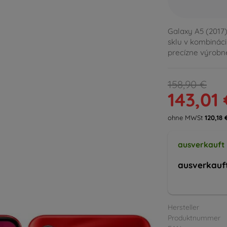
Galaxy A5 (2017
sklu v kombináci
precízne výrobn
158,90 €
143,01 
ohne MWSt
120,18 
ausverkauft
ausverkauf
Hersteller
Produktnummer