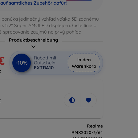
auf sämtliches Zubehör dafür!
) ponúka jedinečný vzhľad vďaka 3D zadnému
i s 5.2" Super AMOLED displejom. Čisté línie a
é spracovanie zaujmú na prvý pohľad
Produktbeschreibung
€
Rabatt mit
In den
-10%
Gutschein
Warenkorb
EXTRA10
€
t
Realme
RMX2020-3/64