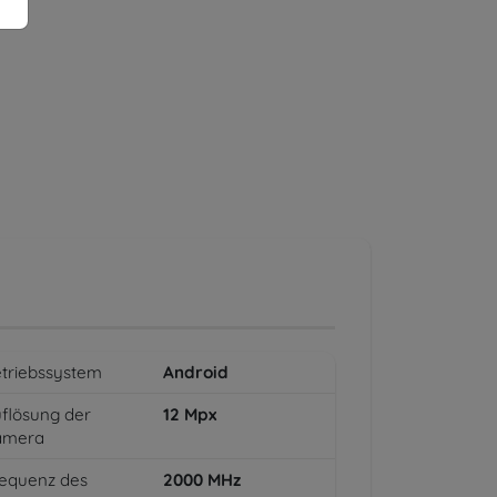
triebssystem
Android
flösung der
12
Mpx
amera
equenz des
2000
MHz