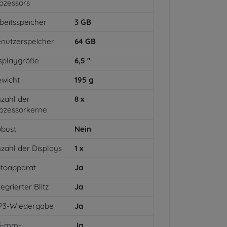
ozessors
beitsspeicher
3
GB
nutzerspeicher
64
GB
splaygröße
6,5
"
wicht
195
g
zahl der
8
x
ozessorkerne
bust
Nein
zahl der Displays
1
x
toapparat
Ja
tegrierter Blitz
Ja
P3-Wiedergabe
Ja
,5-mm-
Ja