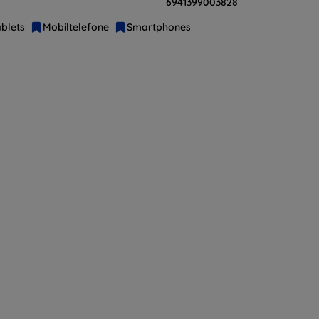
6941399003828
blets
Mobiltelefone
Smartphones