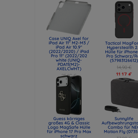
Case UNIQ Axel for
iPad Air 11" M2-M3 /
Tactical MagFo
iPad Air 10.9"
Hyperstealth 2
(2022/2020) / iPad
Hülle für iPhone
Pro 11" (2022/202
Pro Schwarz/R
white (UNIQ-
(57983126612
PDA11(M2)-
14,90 €
AXELCWHT)
11,17 €
25,89 €
19,42 €
Guess körniges
Sunnylife
großes 4G & Classic
Aufbewahrungst
Logo MagSafe Hülle
Combo für NE
für iPhone 17 Pro Max
Motion Fly (0735
schwarz