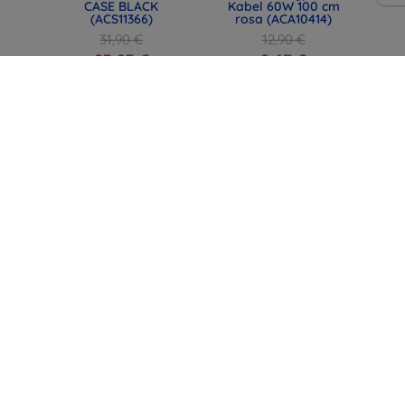
CASE BLACK
Kabel 60W 100 cm
(ACS11366)
rosa (ACA10414)
31,90 €
12,90 €
23,93 €
9,67 €
lle
SPIGEN EB6015CC
SPIGEN EB6015CC
,
Essential USB-C-
Essential USB-C-
ünn,
Kabel 60W 150 cm
Kabel 60W 150 cm
h
weiß (ACA10416)
Schwarz (ACA10417)
12,90 €
12,90 €
9,67 €
9,67 €
alle