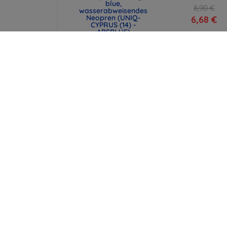
blue,
8,90 €
wasserabweisendes
Neopren (UNIQ-
6,68 €
CYPRUS (14) -
ABSBLUE)
29,90 €
22,43 €
Hülle Beline Candy
Beline Candy Hü
Realme C3 Navy
für Realme C3
schwarz, superd
8,90 €
minimalistisc
6,68 €
8,90 €
6,68 €
alle