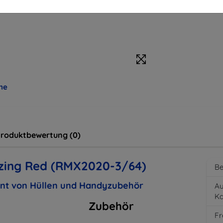
me
roduktbewertung (0)
zing Red (RMX2020-3/64)
Be
ent von Hüllen und Handyzubehör
Au
K
Zubehör
Fr