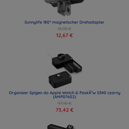
Sunnylife 180° magnetischer Drehadapter
16,90 €
12,67 €
Organizer Spigen do Apple Watch & PaskÃ³w S340 czarny
(AMP07602)
97,90 €
73,42 €