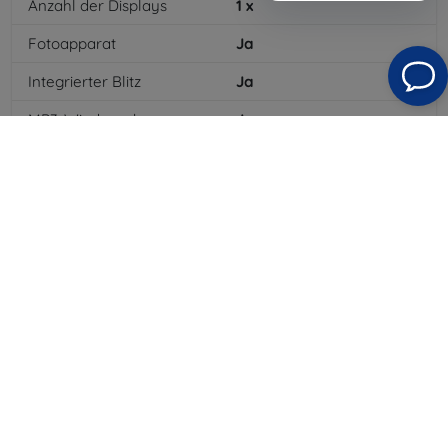
Anzahl der Displays
1
x
Fotoapparat
Ja
Integrierter Blitz
Ja
MP3-Wiedergabe
Ja
3,5-mm-Klinkenanschluss
Ja
NFC
Ja
4G/LTE
Ja
MMS
Ja
Batterietyp
Li-ion
Batteriekapazität
4300
mAh
Bluetooth
Ja
WLAN
Ja