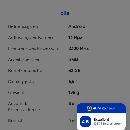
alle
Betriebssystem
Android
Auflösung der Kamera
13
Mpx
Frequenz des Prozessors
2300
MHz
Arbeitsspeicher
3
GB
Benutzerspeicher
32
GB
Displaygröße
6,5
"
Gewicht
196
g
Anzahl der
8
x
Prozessorkerne
Exzellent
Robust
Nein
4.6
13574 Bewertungen