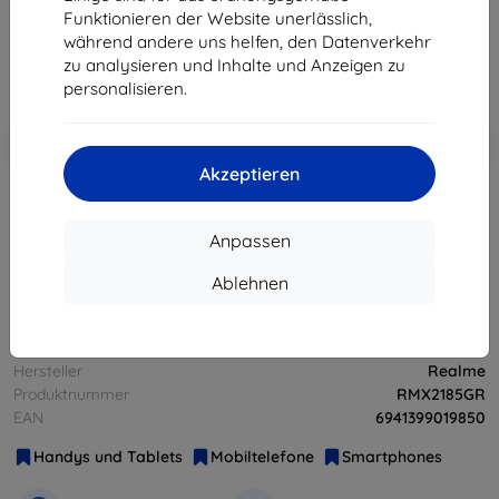
126,90 €
Funktionieren der Website unerlässlich,
114,22 €
während andere uns helfen, den Datenverkehr
zu analysieren und Inhalte und Anzeigen zu
ohne MWSt
95,98 €
personalisieren.
In den
Rabatt mit Gutschein
-10%
EXTRA10
Warenkorb
Akzeptieren
ausverkauft
Anpassen
ausverkauft
Ablehnen
Hersteller
Realme
Produktnummer
RMX2185GR
EAN
6941399019850
Handys und Tablets
Mobiltelefone
Smartphones