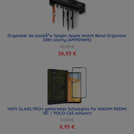
Organizer do paskÃ³w Spigen Apple Watch Band Organizer
S341 czarny (AMP09445)
39,90 €
26,93 €
HOFI GLASS PRO+ gehärtetes Schutzglas für XIAOMI REDMI
13C / POCO C65 schwarz
11,90 €
8,93 €