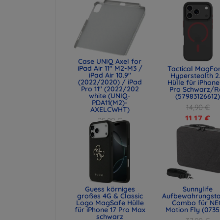
Case UNIQ Axel for
iPad Air 11" M2-M3 /
Tactical MagFo
iPad Air 10.9"
Hyperstealth 2
(2022/2020) / iPad
Hülle für iPhone
Pro 11" (2022/202
Pro Schwarz/R
white (UNIQ-
(57983126612
PDA11(M2)-
14,90 €
AXELCWHT)
11,17 €
25,89 €
19,42 €
Guess körniges
Sunnylife
großes 4G & Classic
Aufbewahrungst
Logo MagSafe Hülle
Combo für NE
für iPhone 17 Pro Max
Motion Fly (0735
schwarz