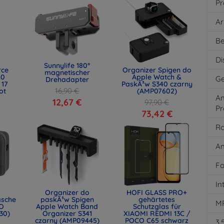
Pr
Ar
Be
Di
Sunnylife 180°
rce
Organizer Spigen do
magnetischer
.0
Apple Watch &
Ge
Drehadapter
 17
PaskÃ³w S340 czarny
16,90 €
ot
(AMP07602)
An
)
12,67 €
97,90 €
Pr
73,42 €
Ro
An
Fo
In
Organizer do
HOFI GLASS PRO+
asche
paskÃ³w Spigen
gehärtetes
M
O
Apple Watch Band
Schutzglas für
30)
Organizer S341
XIAOMI REDMI 13C /
czarny (AMP09445)
POCO C65 schwarz
3