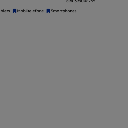
6941399008755
blets
Mobiltelefone
Smartphones