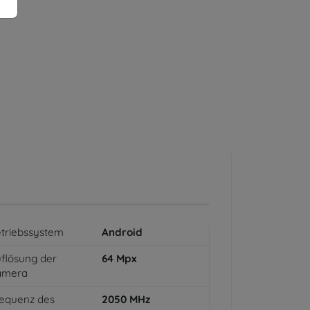
triebssystem
Android
flösung der
64
Mpx
amera
equenz des
2050
MHz