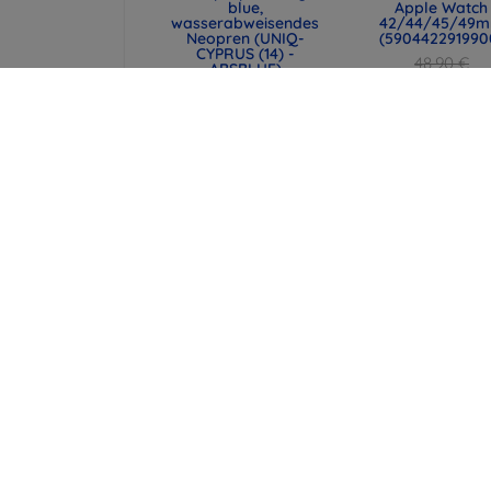
blue,
Apple Watch
wasserabweisendes
42/44/45/49
Neopren (UNIQ-
(590442291990
CYPRUS (14) -
48,90 €
ABSBLUE)
36,68 €
29,90 €
22,43 €
UNIQ Laptop-Hülle
Spigen universe
Cyprus 16" marl gray,
Reisepasshülle 
wasserabweisendes
MagSafe-Walle
Neopren (UNIQ-
schwarz (AFA113
CYPRUS (16) -
43,90 €
MALGRY)
32,93 €
34,90 €
26,18 €
alle