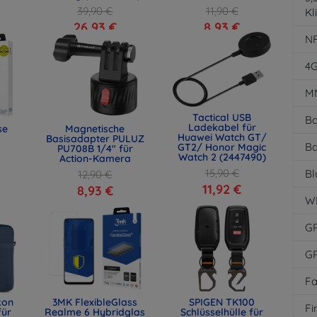
39,90 €
11,90 €
Kl
26,93 €
8,93 €
N
4
M
Tactical USB
Ba
Ladekabel für
se
Magnetische
Huawei Watch GT/
Basisadapter PULUZ
Ba
GT2/ Honor Magic
PU708B 1/4" für
Watch 2 (2447490)
Action-Kamera
15,90 €
Bl
12,90 €
11,92 €
8,93 €
W
G
G
F
kon
3MK FlexibleGlass
SPIGEN TK100
Fi
für
Realme 6 Hybridglas
Schlüsselhülle für