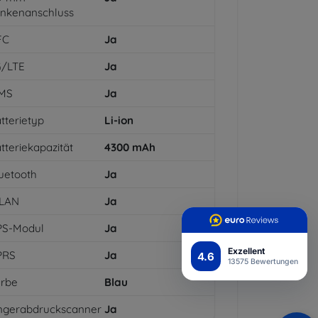
inkenanschluss
FC
Ja
G/LTE
Ja
MS
Ja
tterietyp
Li-ion
tteriekapazität
4300
mAh
uetooth
Ja
LAN
Ja
PS-Modul
Ja
Exzellent
PRS
Ja
4.6
13575 Bewertungen
arbe
Blau
ngerabdruckscanner
Ja