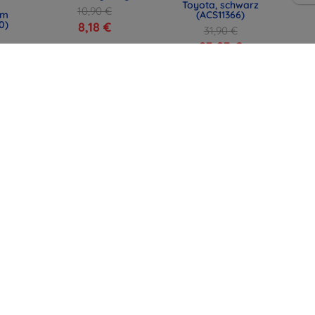
Toyota, schwarz
10,90 €
mm
(ACS11366)
0)
8,18 €
31,90 €
23,93 €
lle
SPIGEN EB6010CC
SPIGEN EB6015CC
mit
Essential Type-C-
Essential USB-C-
t,
Kabel 60W 100 cm
Kabel 60W 150 cm
44)
rosa (ACA10414)
weiß (ACA10416)
12,90 €
12,90 €
9,67 €
9,67 €
alle