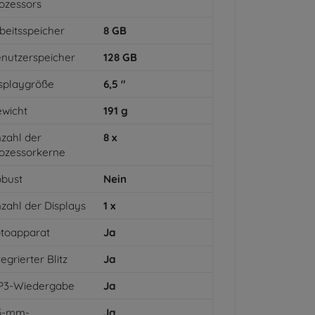
ozessors
beitsspeicher
8
GB
nutzerspeicher
128
GB
splaygröße
6,5
"
wicht
191
g
zahl der
8
x
ozessorkerne
bust
Nein
zahl der Displays
1
x
toapparat
Ja
tegrierter Blitz
Ja
P3-Wiedergabe
Ja
,5-mm-
Ja