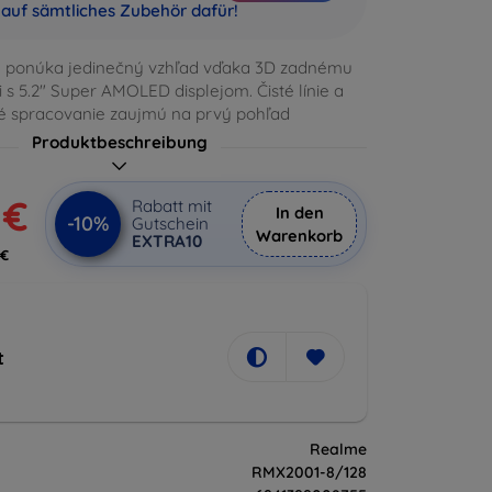
auf sämtliches Zubehör dafür!
) ponúka jedinečný vzhľad vďaka 3D zadnému
i s 5.2" Super AMOLED displejom. Čisté línie a
é spracovanie zaujmú na prvý pohľad
Produktbeschreibung
 €
Rabatt mit
In den
-10%
Gutschein
Warenkorb
EXTRA10
 €
t
Realme
RMX2001-8/128