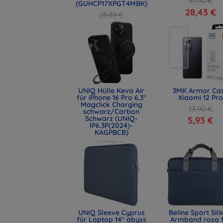
37,90 €
(GUHCP17XPGT4MBK)
28,43 €
25,89 €
19,42 €
UNIQ Hülle Keva Air
3MK Armor Ca
für iPhone 16 Pro 6,3"
Xiaomi 12 Pro
Magclick Charging
13,90 €
schwarz/Carbon
Schwarz (UNIQ-
5,93 €
IP6.3P(2024)-
KAGPBCB)
67,90 €
50,93 €
UNIQ Sleeve Cyprus
Beline Sport Sili
für Laptop 14" abyss
Armband rosa 