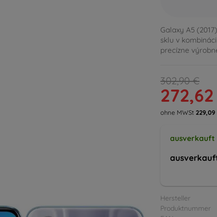
Galaxy A5 (2017
sklu v kombináci
precízne výrobn
302,90 €
272,62
ohne MWSt
229,09
ausverkauft
ausverkauf
Hersteller
Produktnummer