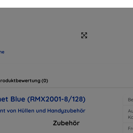
me
roduktbewertung (0)
et Blue (RMX2001-8/128)
Be
ent von Hüllen und Handyzubehör
Au
K
Zubehör
Fr