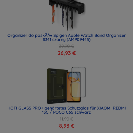
Organizer do paskÃ³w Spigen Apple Watch Band Organizer
S341 czarny (AMP09445)
39,90 €
26,93 €
HOFI GLASS PRO+ gehärtetes Schutzglas für XIAOMI REDMI
13C / POCO C65 schwarz
11,90 €
8,93 €