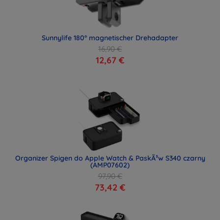
Sunnylife 180° magnetischer Drehadapter
16,90 €
12,67 €
Organizer Spigen do Apple Watch & PaskÃ³w S340 czarny
(AMP07602)
97,90 €
73,42 €