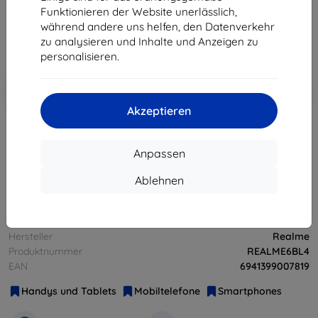
260,90 €
Funktionieren der Website unerlässlich,
234,81 €
während andere uns helfen, den Datenverkehr
zu analysieren und Inhalte und Anzeigen zu
ohne MWSt
197,32 €
personalisieren.
In den
Rabatt mit Gutschein
-10%
EXTRA10
Warenkorb
Akzeptieren
ausverkauft
Anpassen
ausverkauft
Ablehnen
Hersteller
Realme
Produktnummer
REALME6BL4
EAN
6941399007819
Handys und Tablets
Mobiltelefone
Smartphones