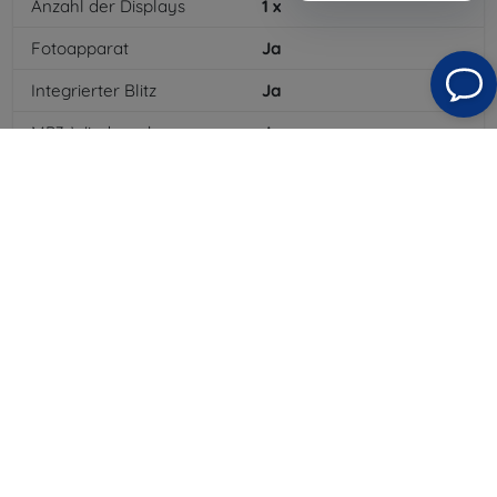
Anzahl der Displays
1
x
Fotoapparat
Ja
Integrierter Blitz
Ja
MP3-Wiedergabe
Ja
3,5-mm-Klinkenanschluss
Ja
NFC
Ja
4G/LTE
Ja
MMS
Ja
Batterietyp
Li-ion
Batteriekapazität
4300
mAh
Bluetooth
Ja
WLAN
Ja