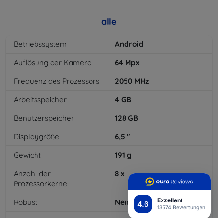
alle
Betriebssystem
Android
Auflösung der Kamera
64
Mpx
Frequenz des Prozessors
2050
MHz
Arbeitsspeicher
4
GB
Benutzerspeicher
128
GB
Displaygröße
6,5
"
Gewicht
191
g
Anzahl der
8
x
Prozessorkerne
Exzellent
Robust
Nein
4.6
13574 Bewertungen