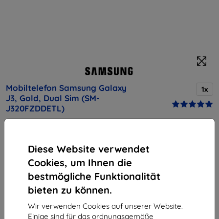
Mobiltelefon Samsung Galaxy
1x
J3, Gold, Dual Sim (SM-
J320FZDDETL)
Kaufen Sie dieses Gerät und erhalten Sie
25%
Rabatt
auf sämtliches Zubehör dafür!
Diese Website verwendet
Cookies, um Ihnen die
Produktbeschreibung
bestmögliche Funktionalität
140,90 €
bieten zu können.
126,81 €
Wir verwenden Cookies auf unserer Website.
ohne MWSt
106,56 €
Einige sind für das ordnungsgemäße