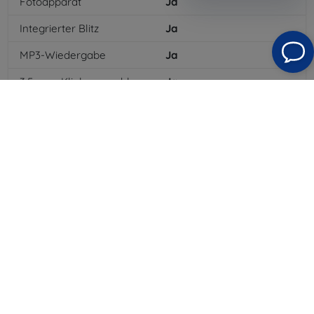
Fotoapparat
Ja
Integrierter Blitz
Ja
MP3-Wiedergabe
Ja
3,5-mm-Klinkenanschluss
Ja
NFC
Nein
4G/LTE
Ja
MMS
Ja
Batterietyp
Li-ion
Batteriekapazität
3100
mAh
Bluetooth
Ja
WLAN
Ja
EDGE
Ja