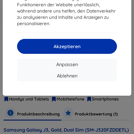
Funktionieren der Website unerlässlich,
während andere uns helfen, den Datenverkehr
In den
Rabatt mit Gutschein
-10%
EXTRA10
zu analysieren und Inhalte und Anzeigen zu
Warenkorb
personalisieren.
ausverkauft
Akzeptieren
ausverkauft
Anpassen
Ablehnen
Hersteller
Samsung
Produktnummer
SM-J320FZWDETL
EAN
8806088313917
Handys und Tablets
Mobiltelefone
Smartphones
Produktbeschreibung
Produktbewertung (1)
Samsung Galaxy J3, Gold, Dual Sim (SM-J320FZDDETL)