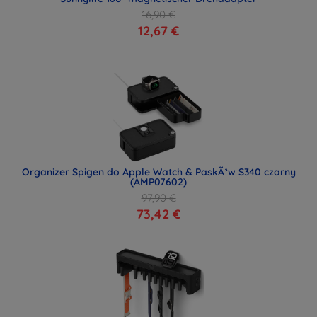
16,90 €
12,67 €
Organizer Spigen do Apple Watch & PaskÃ³w S340 czarny
(AMP07602)
97,90 €
73,42 €