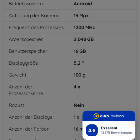
Betriebssystem
Android
Auflösung der Kamera
13
Mpx
Frequenz des Prozessors
1200
MHz
Arbeitsspeicher
2,048
GB
Benutzerspeicher
16
GB
Displaygröße
5,2
"
Gewicht
100
g
Anzahl der
4
x
Prozessorkerne
Robust
Nein
Anzahl der Displays
1
x
Exzellent
Anzahl der Farben
16
mil
4.6
13575 Bewertungen