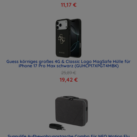
11,17 €
Guess körniges großes 4G & Classic Logo MagSafe Hülle für
iPhone 17 Pro Max schwarz (GUHCP17XPGT4MBK)
25,89 €
19,42 €
Sunnylife Aufbewahrungstasche Combo für NEO Motion Fly