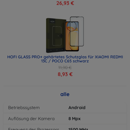
26,93 €
HOFI GLASS PRO+ gehärtetes Schutzglas für XIAOMI REDMI
13C / POCO C65 schwarz
11,90 €
8,93 €
alle
Betriebssystem
Android
Auflösung der Kamera
8
Mpx
Frequenz des Prozessors
1500
MHz