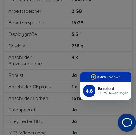
Arbeitsspeicher
2
GB
Benutzerspeicher
16
GB
Displaygröße
5,5
"
Gewicht
238
g
Anzahl der
4
x
Prozessorkerne
Robust
Ja
Anzahl der Displays
1
x
Exzellent
4.6
13575 Bewertungen
Anzahl der Farben
16
mil
Fotoapparat
Ja
Integrierter Blitz
Ja
MP3-Wiedergabe
Ja