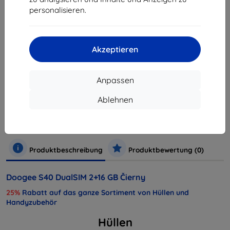
personalisieren.
ausverkauft
ausverkauft
Akzeptieren
Anpassen
Hersteller
Doogee
Produktnummer
S40 Black
Ablehnen
EAN
6924351678111
Handys und Tablets
Mobiltelefone
Smartphones
Produktbeschreibung
Produktbewertung (0)
Doogee S40 DualSIM 2+16 GB Čierny
25%
Rabatt auf das ganze Sortiment von Hüllen und
Handyzubehör
Hüllen