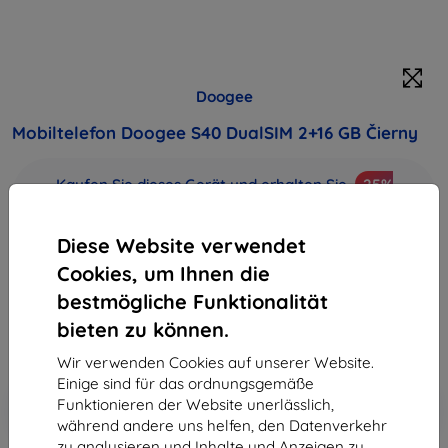
Doogee
Mobiltelefon Doogee S40 DualSIM 2+16 GB Čierny
Kaufen Sie dieses Gerät und erhalten Sie
25%
Rabatt
auf sämtliches Zubehör dafür!
Diese Website verwendet
Produktbeschreibung
Cookies, um Ihnen die
120,90 €
bestmögliche Funktionalität
108,81 €
bieten zu können.
ohne MWSt
91,44 €
Wir verwenden Cookies auf unserer Website.
Einige sind für das ordnungsgemäße
In den
Rabatt mit Gutschein
Funktionieren der Website unerlässlich,
-10%
EXTRA10
Warenkorb
während andere uns helfen, den Datenverkehr
zu analysieren und Inhalte und Anzeigen zu