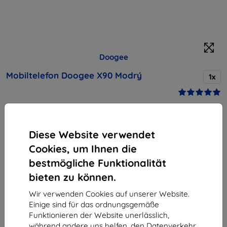
Doogee
Mobiltelefon Doogee X90 Modrý
1x
Kaufen Sie dieses Gerät und erhalten Sie
25%
Rabatt
auf sämtliches Zubehör dafür!
Diese Website verwendet
Cookies, um Ihnen die
Produktbeschreibung
bestmögliche Funktionalität
71,90 €
bieten zu können.
64,71 €
Wir verwenden Cookies auf unserer Website.
Einige sind für das ordnungsgemäße
ohne MWSt
54,38 €
Funktionieren der Website unerlässlich,
während andere uns helfen, den Datenverkehr