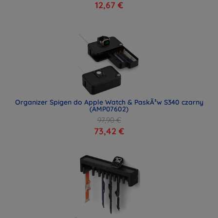
12,67 €
Organizer Spigen do Apple Watch & PaskÃ³w S340 czarny
(AMP07602)
97,90 €
73,42 €