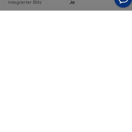
Integrierter Blitz
Ja
MP3-Wiedergabe
Ja
3,5-mm-Klinkenanschluss
Ja
NFC
Ja
4G/LTE
Ja
MMS
Ja
Batterietyp
Li-ion
Batteriekapazität
3400
mAh
Bluetooth
Ja
WLAN
Ja
GPS-Modul
Ja
GPRS
Ja