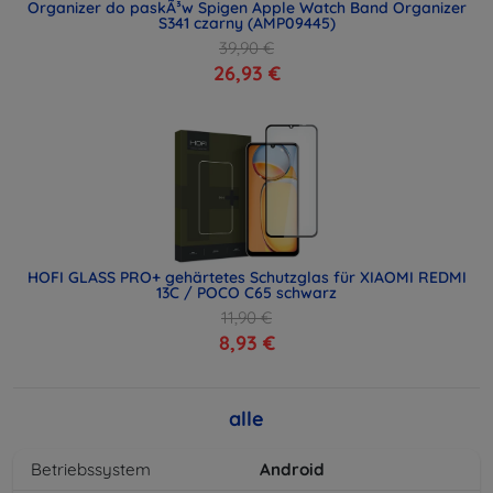
Organizer do paskÃ³w Spigen Apple Watch Band Organizer
S341 czarny (AMP09445)
39,90 €
26,93 €
HOFI GLASS PRO+ gehärtetes Schutzglas für XIAOMI REDMI
13C / POCO C65 schwarz
11,90 €
8,93 €
alle
Betriebssystem
Android