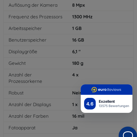
Auflösung der Kamera
8
Mpx
Frequenz des Prozessors
1300
MHz
Arbeitsspeicher
1
GB
Benutzerspeicher
16
GB
Displaygröße
6,1
"
Gewicht
180
g
Anzahl der
4
x
Prozessorkerne
Robust
Nein
Exzellent
4.6
Anzahl der Displays
1
x
13575 Bewertungen
Anzahl der Farben
16
mil
Fotoapparat
Ja