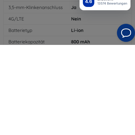
4.6
13574 Bewertungen
3,5-mm-Klinkenanschluss
Ja
4G/LTE
Nein
Batterietyp
Li-ion
Batteriekapazität
800
mAh
Bluetooth
Ja
WLAN
Nein
EDGE
Nein
GPS-Modul
Nein
Auflösung des Displays
2736 × 1206
Farbe
Schwarz
3G
Nein
Speicherkartenleser
Ja