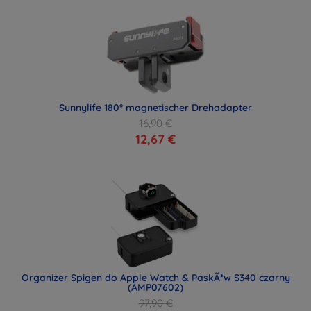
Sunnylife 180° magnetischer Drehadapter
16,90 €
12,67 €
Organizer Spigen do Apple Watch & PaskÃ³w S340 czarny
(AMP07602)
97,90 €