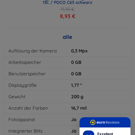
13C / POCO C65 schwarz
11,90 €
8,93 €
alle
Auflösung der Kamera
0,3
Mpx
Arbeitsspeicher
0
GB
Benutzerspeicher
0
GB
Displaygröße
1,77
"
Gewicht
200
g
Anzahl der Farben
16,7
mil
Fotoapparat
Ja
Integrierter Blitz
Ja
Exzellent