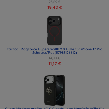
25,89 €
19,42 €
Tactical MagForce Hyperstealth 2.0 Hülle für iPhone 17 Pro
Schwarz/Rot (57983126612)
14,90 €
11,17 €
Guess körniges großes 4G & Classic Logo MagSafe Hülle für