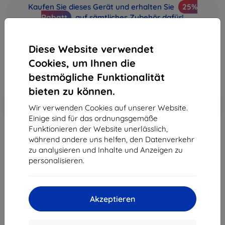
Kaufen Sie dieses Gerät und erhalten Sie
25%
Rabatt
auf sämtliches Zubehör dafür!
31,90 €
Diese Website verwendet
28,71 €
Cookies, um Ihnen die
ohne MWSt
24,13 €
bestmögliche Funktionalität
bieten zu können.
In den
Rabatt mit Gutschein
-10%
EXTRA10
Wir verwenden Cookies auf unserer Website.
Warenkorb
Einige sind für das ordnungsgemäße
Funktionieren der Website unerlässlich,
während andere uns helfen, den Datenverkehr
ausverkauft
zu analysieren und Inhalte und Anzeigen zu
personalisieren.
ausverkauft
Akzeptieren
Hersteller
Nokia
Produktnummer
110 DS Black