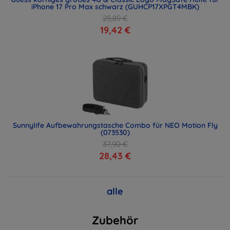
iPhone 17 Pro Max schwarz (GUHCP17XPGT4MBK)
25,89 €
19,42 €
Sunnylife Aufbewahrungstasche Combo für NEO Motion Fly
(073530)
37,90 €
28,43 €
alle
Zubehör