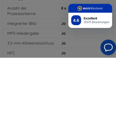
Anzahl der
8
x
Prozessorkerne
Exzellent
4.6
13575 Bewertungen
Integrierter Blitz
Ja
MP3-Wiedergabe
Ja
3,5-mm-Klinkenanschluss
Ja
NFC
Ja
4G/LTE
Ja
MMS
Ja
Batteriekapazität
3400
mAh
Bluetooth
Ja
WLAN
Ja
GPS-Modul
Ja