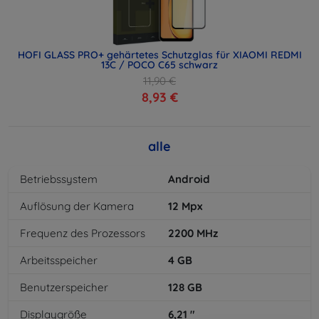
HOFI GLASS PRO+ gehärtetes Schutzglas für XIAOMI REDMI
13C / POCO C65 schwarz
11,90 €
8,93 €
alle
Betriebssystem
Android
Auflösung der Kamera
12
Mpx
Frequenz des Prozessors
2200
MHz
Arbeitsspeicher
4
GB
Benutzerspeicher
128
GB
Displaygröße
6,21
"