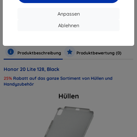
Anpassen
Hersteller
Honor
Produktnummer
Honor 20 Lite DS 4/128 Black
Ablehnen
EAN
6901443290925
Handys und Tablets
Mobiltelefone
Smartphones
Produktbeschreibung
Produktbewertung (0)
Honor 20 Lite 128, Black
25%
Rabatt auf das ganze Sortiment von Hüllen und
Handyzubehör
Hüllen