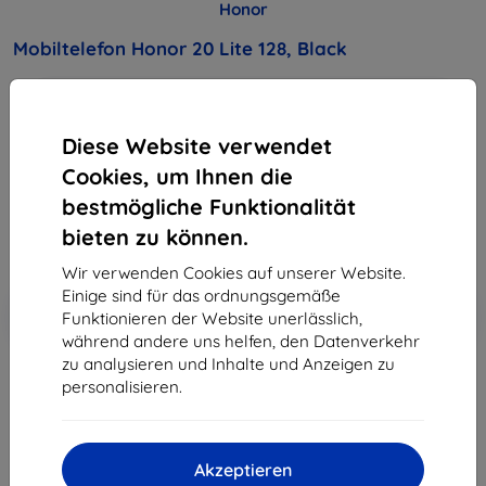
Honor
Mobiltelefon Honor 20 Lite 128, Black
Kaufen Sie dieses Gerät und erhalten Sie
25%
Rabatt
auf sämtliches Zubehör dafür!
Diese Website verwendet
Cookies, um Ihnen die
219,90 €
197,91 €
bestmögliche Funktionalität
bieten zu können.
ohne MWSt
166,31 €
Wir verwenden Cookies auf unserer Website.
Einige sind für das ordnungsgemäße
In den
Rabatt mit Gutschein
-10%
Funktionieren der Website unerlässlich,
EXTRA10
Warenkorb
während andere uns helfen, den Datenverkehr
zu analysieren und Inhalte und Anzeigen zu
personalisieren.
ausverkauft
ausverkauft
Akzeptieren