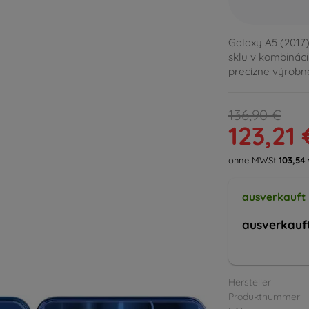
Galaxy A5 (2017
sklu v kombináci
precízne výrobn
136,90 €
123,21 
ohne MWSt
103,54
ausverkauft
ausverkauf
Hersteller
Produktnummer