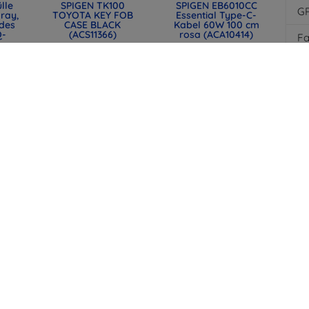
lle
SPIGEN TK100
SPIGEN EB6010CC
G
ray,
TOYOTA KEY FOB
Essential Type-C-
des
CASE BLACK
Kabel 60W 100 cm
Q-
(ACS11366)
rosa (ACA10414)
F
31,90 €
12,90 €
23,93 €
9,67 €
NUS
SPIGEN EB6015CC
SPIGEN EB6015CC
AFE
Essential USB-C-
Essential USB-C-
R
Kabel 60W 150 cm
Kabel 60W 150 cm
R
weiß (ACA10416)
Schwarz (ACA10417)
12,90 €
12,90 €
NGE
9,67 €
9,67 €
alle