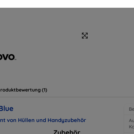
roduktbewertung (1)
Blue
Be
ent von Hüllen und Handyzubehör
Au
K
Zubehör