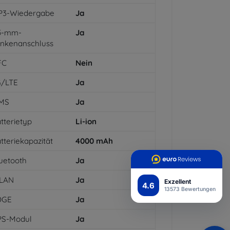
P3-Wiedergabe
Ja
,5-mm-
Ja
inkenanschluss
FC
Nein
G/LTE
Ja
MS
Ja
tterietyp
Li-ion
tteriekapazität
4000
mAh
uetooth
Ja
LAN
Ja
Exzellent
4.6
13573 Bewertungen
DGE
Ja
PS-Modul
Ja