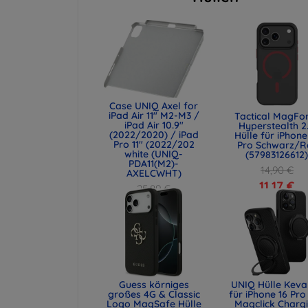
Case UNIQ Axel for
iPad Air 11" M2-M3 /
Tactical MagFo
iPad Air 10.9"
Hyperstealth 2
(2022/2020) / iPad
Hülle für iPhone
Pro 11" (2022/202
Pro Schwarz/R
white (UNIQ-
(57983126612
PDA11(M2)-
14,90 €
AXELCWHT)
11,17 €
25,89 €
19,42 €
Guess körniges
UNIQ Hülle Keva
großes 4G & Classic
für iPhone 16 Pro 
Logo MagSafe Hülle
Magclick Charg