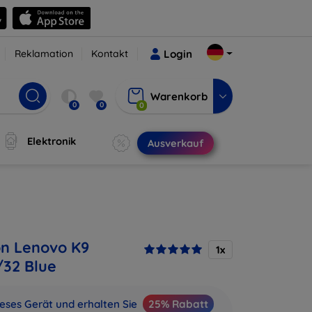
Reklamation
Kontakt
Login
Warenkorb
0
0
0
Elektronik
Ausverkauf
on Lenovo K9
1x
/32 Blue
ieses Gerät und erhalten Sie
25% Rabatt