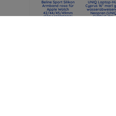
Beline Sport Silikon
UNIQ Laptop-Hü
Armband rosa für
Cyprus 16" marl g
Apple Watch
wasserabweisen
42/44/45/49mm
Neopren (UNI
(5904422919900)
CYPRUS (16) -
MALGRY)
47,90 €
34,90 €
35,93 €
26,18 €
Spigen universelle
SPIGEN VALENTI
Reisepasshülle mit
MAGFIT+ MAGS
MagSafe-Wallet,
UNIVERSELLE
schwarz (AFA11344)
MAGNETISCHE
KARTHALTER
43,90 €
METALLIC ORA
(AFA11340)
32,93 €
37,90 €
alle
28,43 €