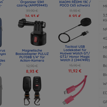
on
Organizer S341
XIAOMI REDMI 13C /
Q-
czarny (AMP09445)
POCO C65 schwarz
M
39,90 €
11,90 €
3
26,93 €
8,93 €
Kl
N
4
Tactical USB
M
Ladekabel für
rus
Magnetische
Huawei Watch GT/
byss
Basisadapter PULUZ
Ba
GT2/ Honor Magic
PU708B 1/4" für
Watch 2 (2447490)
des
Action-Kamera
Q-
15,90 €
Ba
12,90 €
11,92 €
8,93 €
Bl
W
E
G