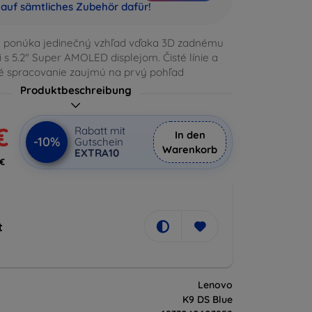
auf sämtliches Zubehör dafür!
) ponúka jedinečný vzhľad vďaka 3D zadnému
i s 5.2" Super AMOLED displejom. Čisté línie a
é spracovanie zaujmú na prvý pohľad
Produktbeschreibung
€
Rabatt mit
In den
-10%
Gutschein
Warenkorb
EXTRA10
 €
t
Lenovo
K9 DS Blue