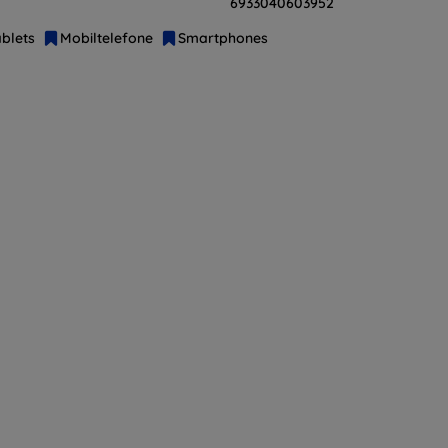
6933040603952
blets
Mobiltelefone
Smartphones