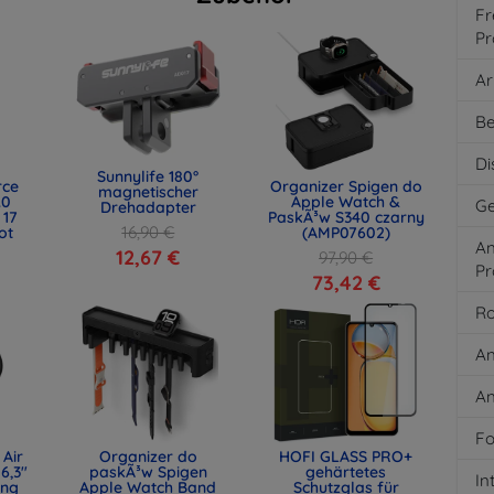
Fr
Pr
Ar
Be
Di
Sunnylife 180°
rce
Organizer Spigen do
magnetischer
.0
Apple Watch &
Ge
Drehadapter
 17
PaskÃ³w S340 czarny
16,90 €
ot
(AMP07602)
An
)
12,67 €
97,90 €
Pr
73,42 €
Ro
An
An
Fo
 Air
Organizer do
HOFI GLASS PRO+
6,3"
paskÃ³w Spigen
gehärtetes
In
ing
Apple Watch Band
Schutzglas für