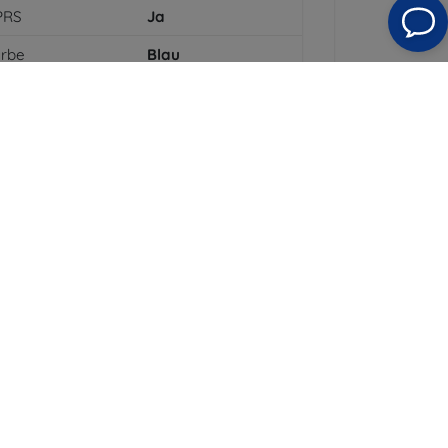
PRS
Ja
arbe
Blau