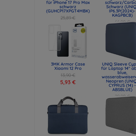
für iPhone 17 Pro Max
schwarz/Carb
schwarz
Schwarz (UNI
(GUHCP17XPGT4MBK)
IP6.3P(2024)-
KAGPBCB)
25,89 €
66,90 €
19,42 €
50,18 €
3MK Armor Case
UNIQ Sleeve Cyp
Xiaomi 12 Pro
für Laptop 14" a
blue,
13,90 €
wasserabweisen
Neopren (UNI
5,93 €
CYPRUS (14) -
ABSBLUE)
29,90 €
22,43 €