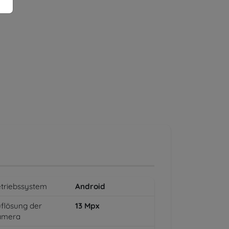
triebssystem
Android
flösung der
13
Mpx
amera