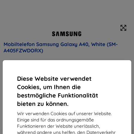
Mobiltelefon Samsung Galaxy A40, White (SM-
A405FZWDORX)
Kaufen Sie dieses Gerät und erhalten Sie
25%
Rabatt
auf sämtliches Zubehör dafür!
Diese Website verwendet
Produktbeschreibung
Cookies, um Ihnen die
bestmögliche Funktionalität
Endpreis
222,90 €
bieten zu können.
200,61 €
Wir verwenden Cookies auf unserer Website.
Einige sind für das ordnungsgemäße
Funktionieren der Website unerlässlich,
In den
Rabatt mit Gutschein
-10%
während andere uns helfen, den Datenverkehr
EXTRA10