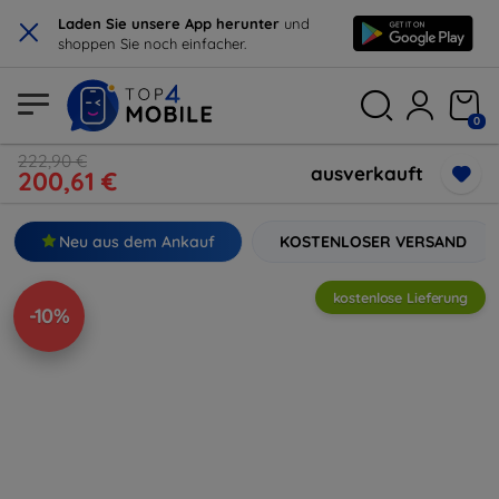
×
Laden Sie unsere App herunter
und
shoppen Sie noch einfacher.
0
222,90 €
ausverkauft
200,61 €
Neu aus dem Ankauf
KOSTENLOSER VERSAND
kostenlose Lieferung
-10%