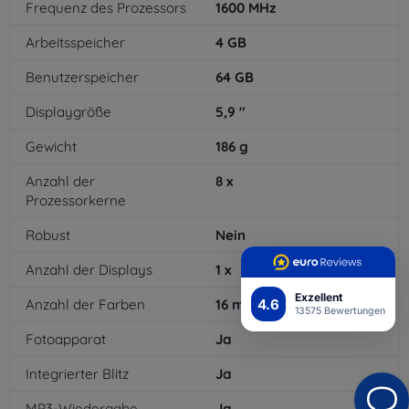
Frequenz des Prozessors
1600
MHz
Arbeitsspeicher
4
GB
Benutzerspeicher
64
GB
Displaygröße
5,9
"
Gewicht
186
g
Anzahl der
8
x
Prozessorkerne
Robust
Nein
Anzahl der Displays
1
x
Exzellent
4.6
Anzahl der Farben
16
mil
13575 Bewertungen
Fotoapparat
Ja
Integrierter Blitz
Ja
MP3-Wiedergabe
Ja