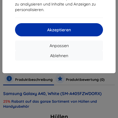
Warenkorb
zu analysieren und Inhalte und Anzeigen zu
personalisieren.
ausverkauft
ausverkauft
Akzeptieren
Anpassen
Hersteller
Samsung
Ablehnen
Produktnummer
SM-A405FZWDORX
Handys und Tablets
Mobiltelefone
Smartphones
Produktbeschreibung
Produktbewertung (0)
Samsung Galaxy A40, White (SM-A405FZWDORX)
25%
Rabatt auf das ganze Sortiment von Hüllen und
Handyzubehör
Hüllen