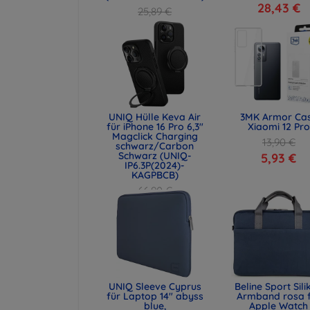
28,43 €
25,89 €
19,42 €
UNIQ Hülle Keva Air
3MK Armor Ca
für iPhone 16 Pro 6,3"
Xiaomi 12 Pro
Magclick Charging
13,90 €
schwarz/Carbon
Schwarz (UNIQ-
5,93 €
IP6.3P(2024)-
KAGPBCB)
66,90 €
50,18 €
UNIQ Sleeve Cyprus
Beline Sport Sili
für Laptop 14" abyss
Armband rosa 
blue,
Apple Watch