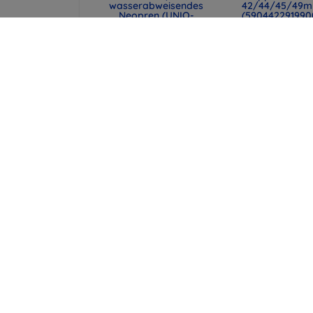
wasserabweisendes
42/44/45/49
Neopren (UNIQ-
(590442291990
CYPRUS (14) -
47,90 €
ABSBLUE)
35,93 €
29,90 €
22,43 €
UNIQ Laptop-Hülle
Beline Klare Hü
Cyprus 16" marl gray,
Samsung S10+ G
wasserabweisendes
1mm
Neopren (UNIQ-
8,90 €
CYPRUS (16) -
MALGRY)
6,68 €
34,90 €
26,18 €
alle