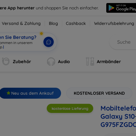
sere App herunter
und shoppen Sie noch einfacher.
Versand & Zahlung
Blog
Cashback
Widerrufsbelehrung
en Sie Beratung?
Zubehör
Audio
Armbänder
Neu aus dem Ankauf
KOSTENLOSER VERSAND
Mobiltelef
kostenlose Lieferung
Galaxy S10
G975FZGD