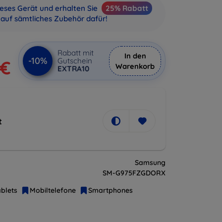
ieses Gerät und erhalten Sie
25% Rabatt
auf sämtliches Zubehör dafür!
Rabatt mit
In den
-10%
Gutschein
 €
Warenkorb
EXTRA10
t
Samsung
SM-G975FZGDORX
blets
Mobiltelefone
Smartphones