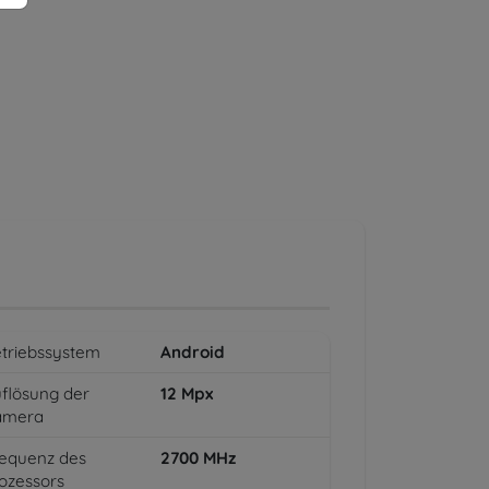
triebssystem
Android
flösung der
12
Mpx
amera
equenz des
2700
MHz
ozessors