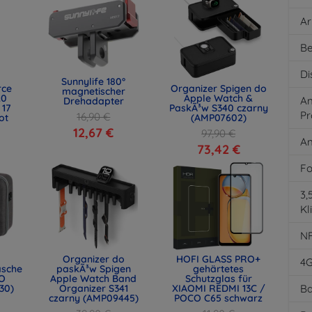
Ar
Be
Di
Sunnylife 180°
rce
Organizer Spigen do
magnetischer
.0
Apple Watch &
An
Drehadapter
 17
PaskÃ³w S340 czarny
Pr
16,90 €
ot
(AMP07602)
)
12,67 €
97,90 €
An
73,42 €
Fo
3
Kl
N
Organizer do
HOFI GLASS PRO+
4
asche
paskÃ³w Spigen
gehärtetes
O
Apple Watch Band
Schutzglas für
30)
Organizer S341
XIAOMI REDMI 13C /
Ba
czarny (AMP09445)
POCO C65 schwarz