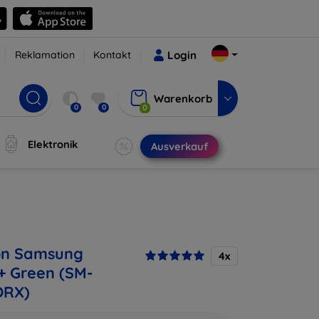
Reklamation
Kontakt
Login
Warenkorb
0
0
0
Elektronik
Ausverkauf
on Samsung
4x
+ Green (SM-
ORX)