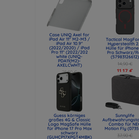
Case UNIQ Axel for
iPad Air 11" M2-M3 /
Tactical MagFo
iPad Air 10.9"
Hyperstealth 2
(2022/2020) / iPad
Hülle für iPhone
Pro 11" (2022/202
Pro Schwarz/R
white (UNIQ-
(57983126612
PDA11(M2)-
14,90 €
AXELCWHT)
11,17 €
25,89 €
19,42 €
Guess körniges
Sunnylife
großes 4G & Classic
Aufbewahrungst
Logo MagSafe Hülle
Combo für NE
für iPhone 17 Pro Max
Motion Fly (0735
schwarz
37,90 €
(GUHCP17XPGT4MBK)