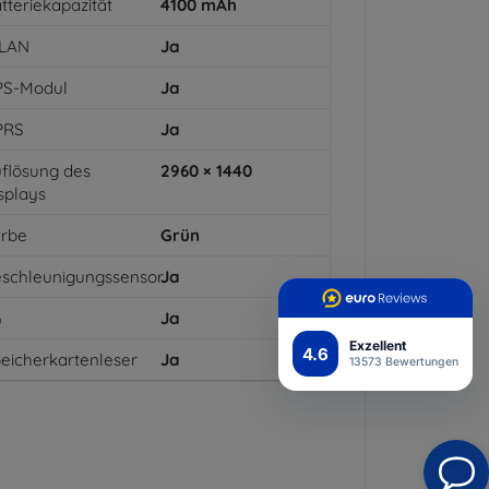
tteriekapazität
4100
mAh
LAN
Ja
PS-Modul
Ja
PRS
Ja
flösung des
2960 × 1440
splays
arbe
Grün
schleunigungssensor
Ja
G
Ja
Exzellent
4.6
eicherkartenleser
Ja
13573 Bewertungen