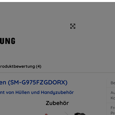
roduktbewertung (4)
een (SM-G975FZGDORX)
Be
ent von Hüllen und Handyzubehör
Au
K
Zubehör
Fr
Pr