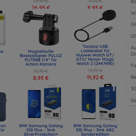
39,90 €
11,90 €
Ba
26,93 €
8,93 €
W
G
G
Tactical USB
Au
Ladekabel für
se
Magnetische
Di
Huawei Watch GT/
Basisadapter PULUZ
GT2/ Honor Magic
PU708B 1/4" für
Watch 2 (2447490)
Action-Kamera
F
15,90 €
12,90 €
11,92 €
Be
8,93 €
3
Sp
kon
3MK Samsung Galaxy
3MK Samsung Galaxy
für
S10 Plus - 3mk
S10 Plus - 3mk ARC
SilverProtection+
Sonderedition