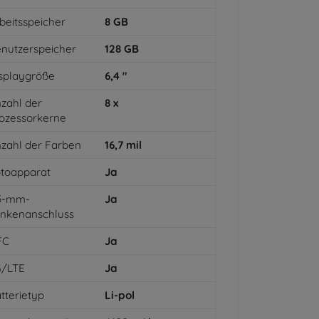
beitsspeicher
8
GB
nutzerspeicher
128
GB
splaygröße
6,4
"
zahl der
8
x
ozessorkerne
zahl der Farben
16,7
mil
toapparat
Ja
,5-mm-
Ja
inkenanschluss
FC
Ja
G/LTE
Ja
tterietyp
Li-pol