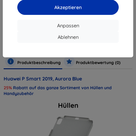
ausverkauft
Akzeptieren
Anpassen
Hersteller
Huawei
Produktnummer
Ablehnen
SP-PSM19DSLOM
Handys und Tablets
Mobiltelefone
Smartphones
Produktbeschreibung
Produktbewertung (0)
Huawei P Smart 2019, Aurora Blue
25%
Rabatt auf das ganze Sortiment von Hüllen und
Handyzubehör
Hüllen