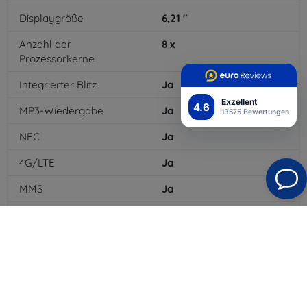
Displaygröße
6,21
"
Anzahl der
8
x
Prozessorkerne
Integrierter Blitz
Ja
Exzellent
4.6
MP3-Wiedergabe
Ja
13575 Bewertungen
NFC
Ja
4G/LTE
Ja
MMS
Ja
Batteriekapazität
3400
mAh
Bluetooth
Ja
WLAN
Ja
GPS-Modul
Ja