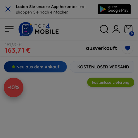
×
Laden Sie unsere App herunter
und
shoppen Sie noch einfacher.
0
181,90 €
ausverkauft
163,71 €
Neu aus dem Ankauf
KOSTENLOSER VERSAND
kostenlose Lieferung
-10%