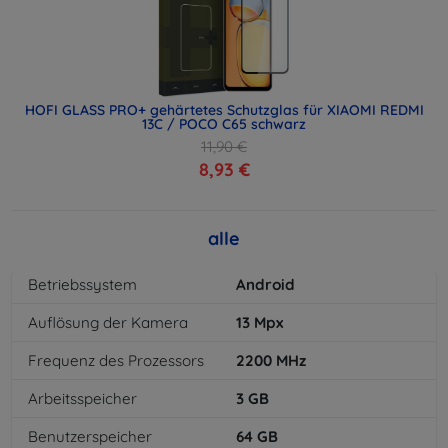
HOFI GLASS PRO+ gehärtetes Schutzglas für XIAOMI REDMI
13C / POCO C65 schwarz
11,90 €
8,93 €
alle
Betriebssystem
Android
Auflösung der Kamera
13
Mpx
Frequenz des Prozessors
2200
MHz
Arbeitsspeicher
3
GB
Benutzerspeicher
64
GB