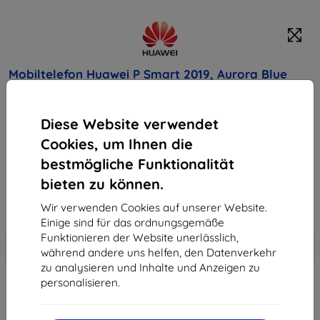
Mobiltelefon Huawei P Smart 2019, Aurora Blue
Kaufen Sie dieses Gerät und erhalten Sie
25%
Diese Website verwendet
Rabatt
auf sämtliches Zubehör dafür!
Cookies, um Ihnen die
Endpreis
bestmögliche Funktionalität
181,90 €
bieten zu können.
163,71 €
Wir verwenden Cookies auf unserer Website.
Einige sind für das ordnungsgemäße
Funktionieren der Website unerlässlich,
In den
Rabatt mit Gutschein
-10%
EXTRA10
während andere uns helfen, den Datenverkehr
Warenkorb
zu analysieren und Inhalte und Anzeigen zu
personalisieren.
ausverkauft