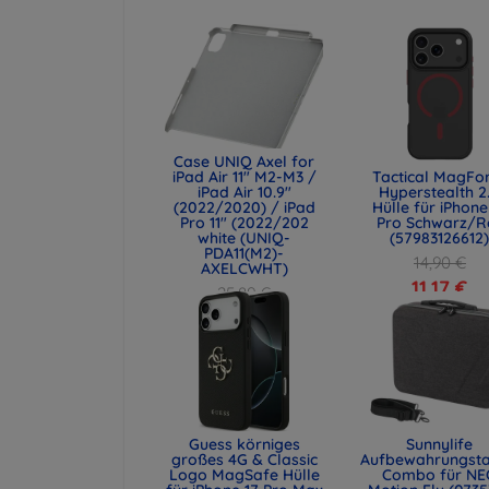
Case UNIQ Axel for
iPad Air 11" M2-M3 /
Tactical MagFo
iPad Air 10.9"
Hyperstealth 2
(2022/2020) / iPad
Hülle für iPhone
Pro 11" (2022/202
Pro Schwarz/R
white (UNIQ-
(57983126612
PDA11(M2)-
14,90 €
AXELCWHT)
11,17 €
25,89 €
19,42 €
Guess körniges
Sunnylife
großes 4G & Classic
Aufbewahrungst
Logo MagSafe Hülle
Combo für NE