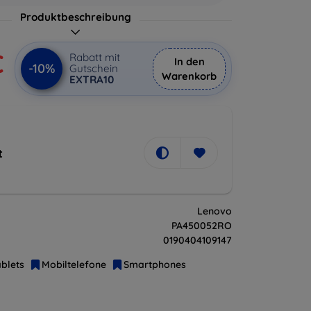
Produktbeschreibung
€
Rabatt mit
In den
-10%
Gutschein
Warenkorb
EXTRA10
t
Lenovo
PA450052RO
0190404109147
blets
Mobiltelefone
Smartphones