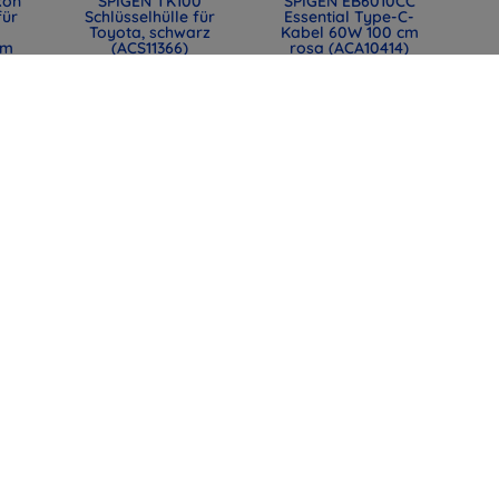
kon
SPIGEN TK100
SPIGEN EB6010CC
für
Schlüsselhülle für
Essential Type-C-
Toyota, schwarz
Kabel 60W 100 cm
mm
(ACS11366)
rosa (ACA10414)
0)
31,90 €
12,90 €
23,93 €
9,67 €
lle
SPIGEN EB6015CC
SPIGEN EB6015CC
mit
Essential USB-C-
Essential USB-C-
t,
Kabel 60W 150 cm
Kabel 60W 150 cm
44)
weiß (ACA10416)
Schwarz (ACA10417)
12,90 €
12,90 €
9,67 €
9,67 €
alle