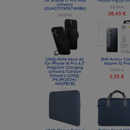
für iPhone 17 Pro Max
Motion Fly (0735
schwarz
37,90 €
(GUHCP17XPGT4MBK)
28,43 €
25,89 €
19,42 €
UNIQ Hülle Keva Air
3MK Armor Ca
für iPhone 16 Pro 6,3"
Xiaomi 12 Pro
Magclick Charging
13,90 €
schwarz/Carbon
Schwarz (UNIQ-
5,93 €
IP6.3P(2024)-
KAGPBCB)
67,90 €
50,93 €