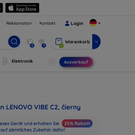
Reklamation
Kontakt
Login
Warenkorb
0
0
0
Elektronik
Ausverkauf
on LENOVO VIBE C2, čierny
ieses Gerät und erhalten Sie
25% Rabatt
auf sämtliches Zubehör dafür!