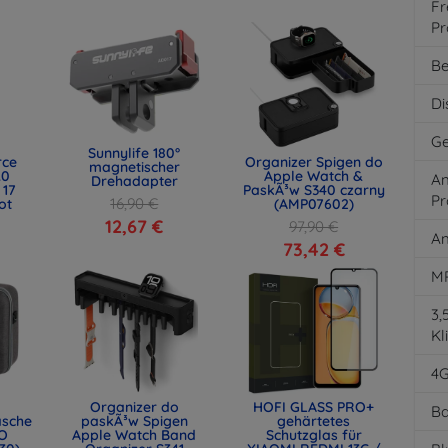
Fr
Pr
Be
Di
Ge
Sunnylife 180°
rce
Organizer Spigen do
magnetischer
.0
Apple Watch &
An
Drehadapter
 17
PaskÃ³w S340 czarny
Pr
16,90 €
ot
(AMP07602)
)
12,67 €
97,90 €
An
73,42 €
M
3
Kl
4
Organizer do
HOFI GLASS PRO+
Ba
asche
paskÃ³w Spigen
gehärtetes
O
Apple Watch Band
Schutzglas für