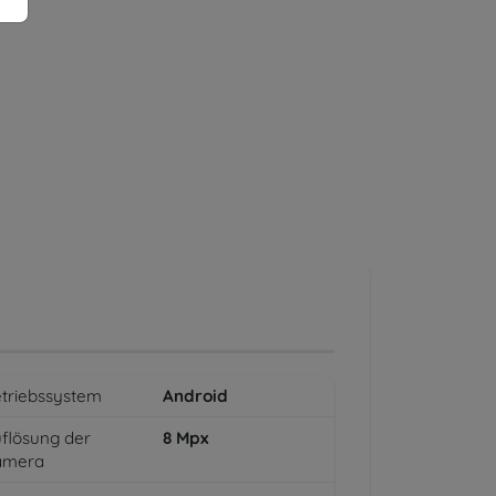
triebssystem
Android
flösung der
8
Mpx
amera