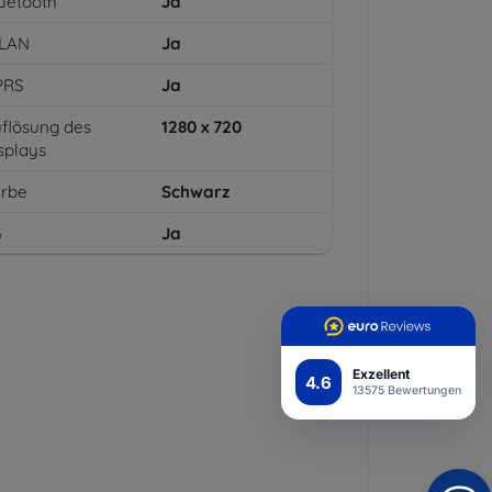
uetooth
Ja
LAN
Ja
PRS
Ja
flösung des
1280 x 720
splays
arbe
Schwarz
G
Ja
Exzellent
4.6
13575 Bewertungen