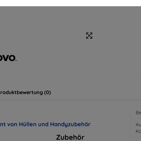
roduktbewertung (0)
Be
ent von Hüllen und Handyzubehör
Au
K
Zubehör