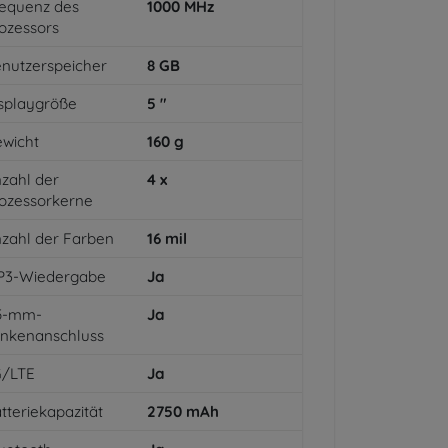
equenz des
1000
MHz
ozessors
nutzerspeicher
8
GB
splaygröße
5
"
wicht
160
g
zahl der
4
x
ozessorkerne
zahl der Farben
16
mil
P3-Wiedergabe
Ja
,5-mm-
Ja
inkenanschluss
G/LTE
Ja
tteriekapazität
2750
mAh