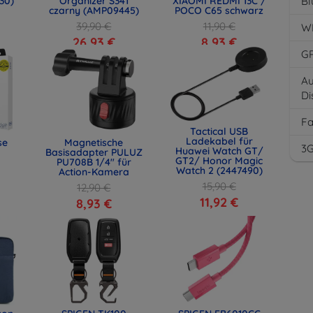
30)
Organizer S341
XIAOMI REDMI 13C /
Bl
czarny (AMP09445)
POCO C65 schwarz
39,90 €
11,90 €
W
26,93 €
8,93 €
G
Au
Di
F
Tactical USB
Ladekabel für
se
Magnetische
3
Huawei Watch GT/
Basisadapter PULUZ
GT2/ Honor Magic
PU708B 1/4" für
Watch 2 (2447490)
Action-Kamera
15,90 €
12,90 €
11,92 €
8,93 €