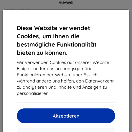
Mobiltelefon Huawei Y5 2018 - Blue
Kaufen Sie dieses Gerät und erhalten Sie
25%
Diese Website verwendet
Rabatt
auf sämtliches Zubehör dafür!
Cookies, um Ihnen die
bestmögliche Funktionalität
129,90 €
bieten zu können.
116,91 €
Wir verwenden Cookies auf unserer Website.
ohne MWSt
98,24 €
Einige sind für das ordnungsgemäße
Funktionieren der Website unerlässlich,
In den
während andere uns helfen, den Datenverkehr
Rabatt mit Gutschein
-10%
EXTRA10
Warenkorb
zu analysieren und Inhalte und Anzeigen zu
personalisieren.
ausverkauft
Akzeptieren
ausverkauft