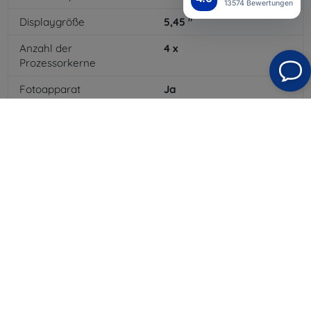
13574 Bewertungen
Displaygröße
5,45
"
Anzahl der
4
x
Prozessorkerne
Fotoapparat
Ja
Integrierter Blitz
Ja
MP3-Wiedergabe
Ja
3,5-mm-Klinkenanschluss
Ja
4G/LTE
Ja
Batteriekapazität
3020
mAh
Bluetooth
Ja
WLAN
Ja
Farbe
Blau