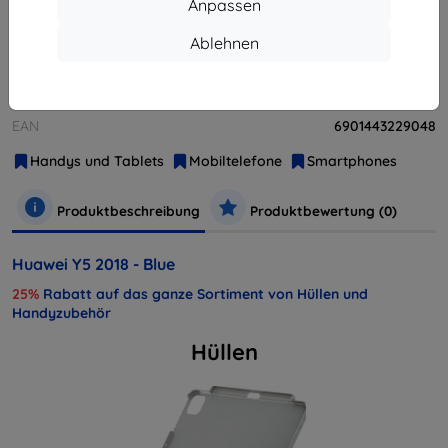
Anpassen
Weitere Varianten dieses Produkts
Ablehnen
Hersteller
Huawei
Produktnummer
51092LET
EAN
6901443229048
Handys und Tablets
Mobiltelefone
Smartphones
Produktbeschreibung
Produktbewertung (0)
Huawei Y5 2018 - Blue
25%
Rabatt auf das ganze Sortiment von Hüllen und
Handyzubehör
Hüllen