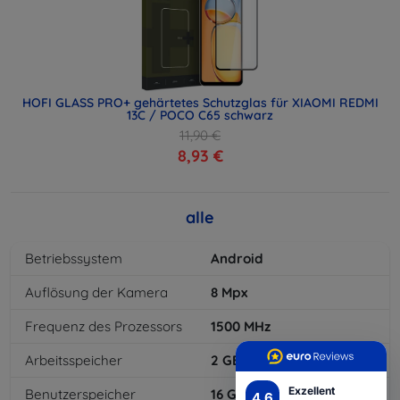
HOFI GLASS PRO+ gehärtetes Schutzglas für XIAOMI REDMI
13C / POCO C65 schwarz
11,90 €
8,93 €
alle
Betriebssystem
Android
Auflösung der Kamera
8
Mpx
Frequenz des Prozessors
1500
MHz
Arbeitsspeicher
2
GB
Exzellent
Benutzerspeicher
16
GB
4.6