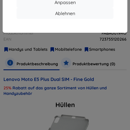
Anpassen
Ablehnen
Weitere Varianten dieses Produkts
Hersteller
Lenovo
Produktnummer
PABA0019RO
EAN
723755120266
Handys und Tablets
Mobiltelefone
Smartphones
Produktbeschreibung
Produktbewertung (0)
Lenovo Moto E5 Plus Dual SIM - Fine Gold
25%
Rabatt auf das ganze Sortiment von Hüllen und
Handyzubehör
Hüllen