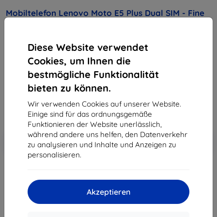
Mobiltelefon Lenovo Moto E5 Plus Dual SIM - Fine
Gold
Diese Website verwendet
Kaufen Sie dieses Gerät und erhalten Sie
25%
Rabatt
auf sämtliches Zubehör dafür!
Cookies, um Ihnen die
bestmögliche Funktionalität
189,90 €
bieten zu können.
170,91 €
Wir verwenden Cookies auf unserer Website.
Einige sind für das ordnungsgemäße
ohne MWSt
143,62 €
Funktionieren der Website unerlässlich,
während andere uns helfen, den Datenverkehr
In den
Rabatt mit Gutschein
-10%
zu analysieren und Inhalte und Anzeigen zu
EXTRA10
Warenkorb
personalisieren.
ausverkauft
Akzeptieren
ausverkauft