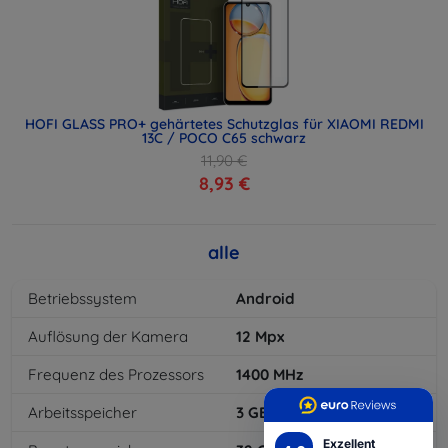
HOFI GLASS PRO+ gehärtetes Schutzglas für XIAOMI REDMI
13C / POCO C65 schwarz
11,90 €
8,93 €
alle
Betriebssystem
Android
Auflösung der Kamera
12
Mpx
Frequenz des Prozessors
1400
MHz
Arbeitsspeicher
3
GB
Exzellent