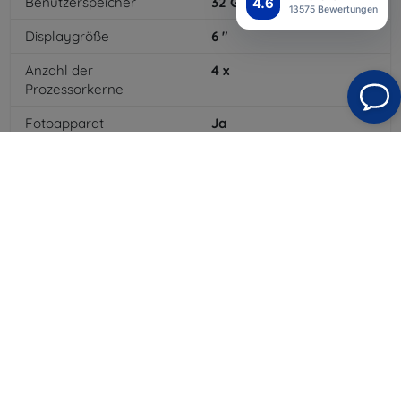
Benutzerspeicher
32
GB
4.6
13575 Bewertungen
Displaygröße
6
"
Anzahl der
4
x
Prozessorkerne
Fotoapparat
Ja
Integrierter Blitz
Ja
MP3-Wiedergabe
Ja
3,5-mm-Klinkenanschluss
Ja
4G/LTE
Ja
Batteriekapazität
5000
mAh
Bluetooth
Ja
WLAN
Ja
Farbe
Gold