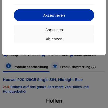
ausverkauft
Akzeptieren
ausverkauft
Anpassen
Ablehnen
Hersteller
Huawei
Produktnummer
SP-P20SSLOM
Handys und Tablets
Mobiltelefone
Smartphones
Produktbeschreibung
Produktbewertung (2)
Huawei P20 128GB Single SIM, Midnight Blue
25%
Rabatt auf das ganze Sortiment von Hüllen und
Handyzubehör
Hüllen