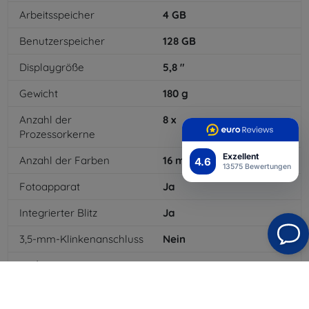
Arbeitsspeicher
4
GB
Benutzerspeicher
128
GB
Displaygröße
5,8
"
Gewicht
180
g
Anzahl der
8
x
Prozessorkerne
Exzellent
Anzahl der Farben
16
mil
4.6
13575 Bewertungen
Fotoapparat
Ja
Integrierter Blitz
Ja
3,5-mm-Klinkenanschluss
Nein
4G/LTE
Ja
Batterietyp
Li-pol