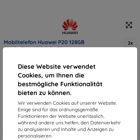
Mobiltelefon Huawei P20 128GB
2x
Single SIM, Midnight Blue
Diese Website verwendet
Kaufen Sie dieses Gerät und erhalten Sie
25%
Cookies, um Ihnen die
Rabatt
auf sämtliches Zubehör dafür!
bestmögliche Funktionalität
bieten zu können.
Endpreis
517,90 €
Wir verwenden Cookies auf unserer Website.
466,11 €
Einige sind für das ordnungsgemäße
Funktionieren der Website unerlässlich,
während andere uns helfen, den Datenverkehr
In den
Rabatt mit Gutschein
-10%
zu analysieren und Inhalte und Anzeigen zu
EXTRA10
Warenkorb
personalisieren.