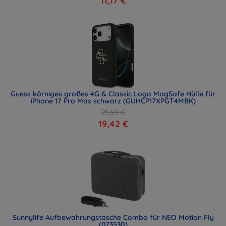
11,17 €
Guess körniges großes 4G & Classic Logo MagSafe Hülle für
iPhone 17 Pro Max schwarz (GUHCP17XPGT4MBK)
25,89 €
19,42 €
Sunnylife Aufbewahrungstasche Combo für NEO Motion Fly
(073530)