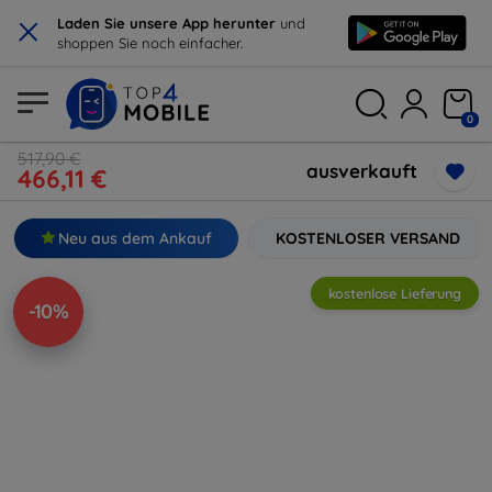
×
Laden Sie unsere App herunter
und
shoppen Sie noch einfacher.
0
517,90 €
ausverkauft
466,11 €
Neu aus dem Ankauf
KOSTENLOSER VERSAND
kostenlose Lieferung
-10%