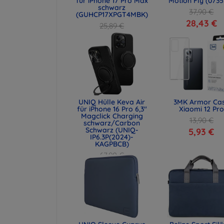
für iPhone 17 Pro Max
Motion Fly (0735
schwarz
37,90 €
(GUHCP17XPGT4MBK)
28,43 €
25,89 €
19,42 €
UNIQ Hülle Keva Air
3MK Armor Ca
für iPhone 16 Pro 6,3"
Xiaomi 12 Pro
Magclick Charging
13,90 €
schwarz/Carbon
Schwarz (UNIQ-
5,93 €
IP6.3P(2024)-
KAGPBCB)
67,90 €
50,93 €