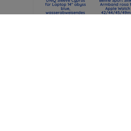
UNIQ Sleeve Cyprus
Beline Sport Sili
für Laptop 14" abyss
Armband rosa 
blue,
Apple Watch
wasserabweisendes
42/44/45/49
Neopren (UNIQ-
(590442291990
CYPRUS (14) -
47,90 €
ABSBLUE)
35,93 €
29,90 €
22,43 €
UNIQ Laptop-Hülle
XQISIT - Flex C
Cyprus 16" marl gray,
Moto G6 Plus
wasserabweisendes
transparent
Neopren (UNIQ-
38,90 €
CYPRUS (16) -
MALGRY)
18,67 €
34,90 €
26,18 €
alle