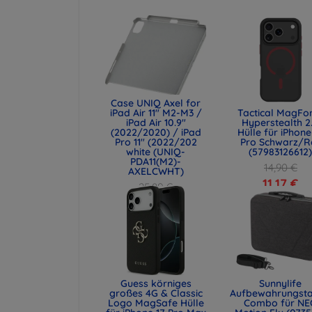
Case UNIQ Axel for
iPad Air 11" M2-M3 /
Tactical MagFo
iPad Air 10.9"
Hyperstealth 2
(2022/2020) / iPad
Hülle für iPhone
Pro 11" (2022/202
Pro Schwarz/R
white (UNIQ-
(57983126612
PDA11(M2)-
14,90 €
AXELCWHT)
11,17 €
25,89 €
19,42 €
Guess körniges
Sunnylife
großes 4G & Classic
Aufbewahrungst
Logo MagSafe Hülle
Combo für NE