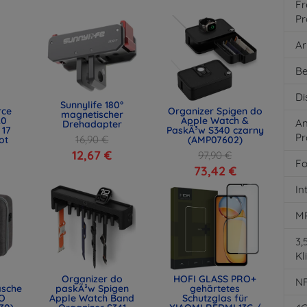
Fr
Pr
Ar
Be
Di
Sunnylife 180°
rce
Organizer Spigen do
magnetischer
.0
Apple Watch &
An
Drehadapter
 17
PaskÃ³w S340 czarny
Pr
16,90 €
ot
(AMP07602)
)
12,67 €
97,90 €
Fo
73,42 €
In
M
3
Kl
Organizer do
HOFI GLASS PRO+
N
asche
paskÃ³w Spigen
gehärtetes
O
Apple Watch Band
Schutzglas für