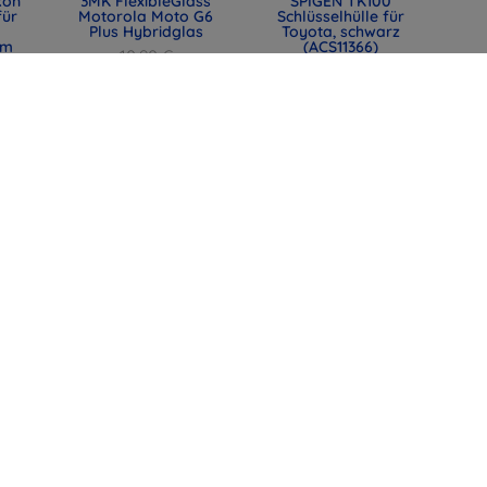
kon
3MK FlexibleGlass
SPIGEN TK100
für
Motorola Moto G6
Schlüsselhülle für
Plus Hybridglas
Toyota, schwarz
mm
(ACS11366)
10,90 €
0)
31,90 €
8,18 €
23,93 €
ase
SPIGEN EB6010CC
SPIGEN EB6015CC
,
Essential Type-C-
Essential USB-C-
Kabel 60W 100 cm
Kabel 60W 150 cm
rosa (ACA10414)
weiß (ACA10416)
12,90 €
12,90 €
9,67 €
9,67 €
alle