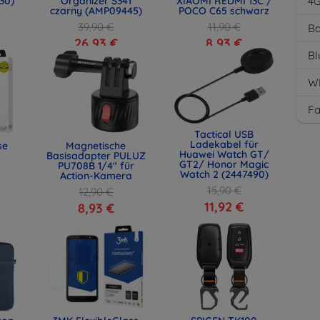
30)
Organizer S341
XIAOMI REDMI 13C /
4
czarny (AMP09445)
POCO C65 schwarz
39,90 €
11,90 €
Ba
26,93 €
8,93 €
Bl
W
F
Tactical USB
Ladekabel für
se
Magnetische
Huawei Watch GT/
Basisadapter PULUZ
GT2/ Honor Magic
PU708B 1/4" für
Watch 2 (2447490)
Action-Kamera
15,90 €
12,90 €
11,92 €
8,93 €