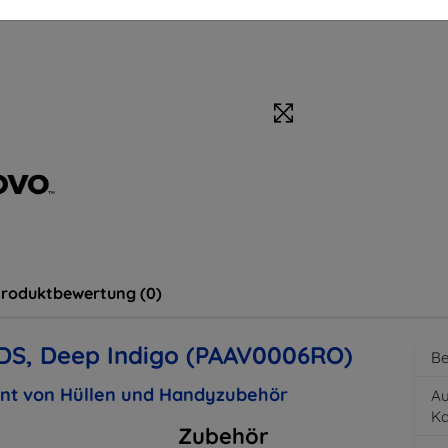
roduktbewertung (0)
S, Deep Indigo (PAAV0006RO)
Be
ent von Hüllen und Handyzubehör
Au
K
Zubehör