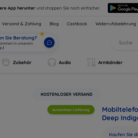
sere App herunter
und shoppen Sie noch einfacher.
Versand & Zahlung
Blog
Cashback
Widerrufsbelehrung
en Sie Beratung?
lkommen in unserem
p.
|
Zubehör
Audio
Armbänder
KOSTENLOSER VERSAND
Mobiltelef
kostenlose Lieferung
Deep Indi
Kaufen Sie d