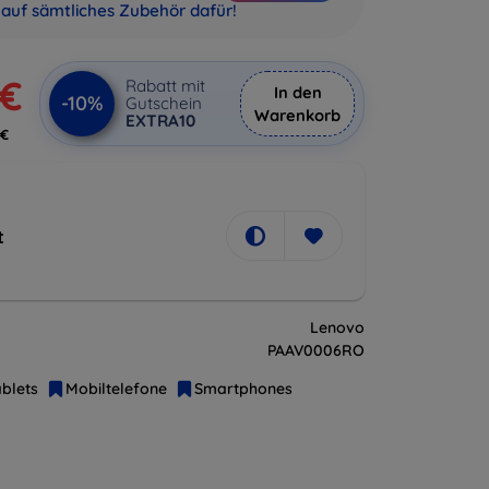
auf sämtliches Zubehör dafür!
 €
Rabatt mit
In den
-10%
Gutschein
Warenkorb
EXTRA10
 €
t
Lenovo
PAAV0006RO
blets
Mobiltelefone
Smartphones