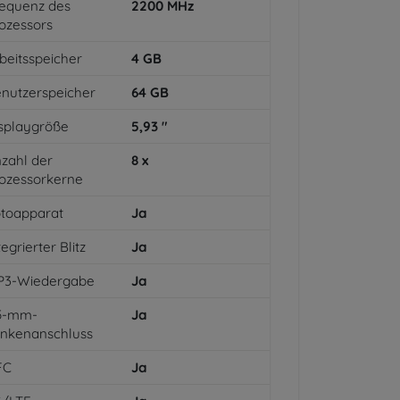
equenz des
2200
MHz
ozessors
beitsspeicher
4
GB
nutzerspeicher
64
GB
splaygröße
5,93
"
zahl der
8
x
ozessorkerne
toapparat
Ja
tegrierter Blitz
Ja
P3-Wiedergabe
Ja
,5-mm-
Ja
inkenanschluss
FC
Ja