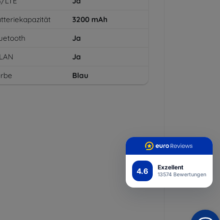
G/LTE
Ja
tteriekapazität
3200
mAh
uetooth
Ja
LAN
Ja
arbe
Blau
Exzellent
4.6
13574 Bewertungen