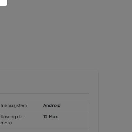
triebssystem
Android
flösung der
12
Mpx
amera