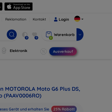
Reklamation
Kontakt
Login
Warenkorb
0
0
0
Elektronik
Ausverkauf
on MOTOROLA Moto G6 Plus DS,
go (PAAV0006RO)
ieses Gerät und erhalten Sie
25% Rabatt