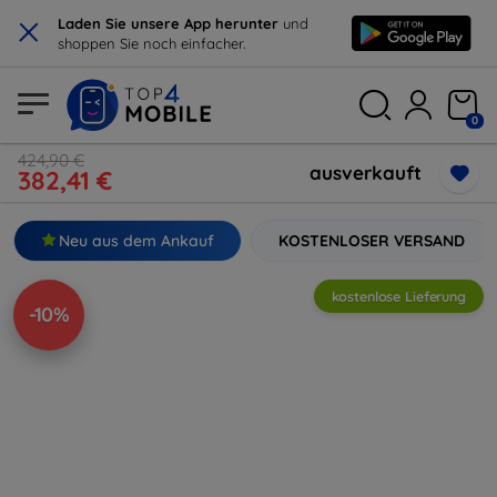
×
Laden Sie unsere App herunter
und
shoppen Sie noch einfacher.
0
424,90 €
ausverkauft
382,41 €
Neu aus dem Ankauf
KOSTENLOSER VERSAND
kostenlose Lieferung
-10%