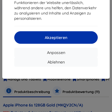
Funktionieren der Website unerlässlich,
In den
Rabatt mit Gutschein
während andere uns helfen, den Datenverkehr
-10%
EXTRA10
Warenkorb
zu analysieren und Inhalte und Anzeigen zu
personalisieren.
ausverkauft
Akzeptieren
ausverkauft
Anpassen
Hersteller
Apple
Ablehnen
Produktnummer
MKQV2CN/A
EAN
888462570800
Handys und Tablets
Mobiltelefone
Smartphones
iPh
Produktbeschreibung
Produktbewertung (11)
Apple iPhone 6s 128GB Gold (MKQV2CN/A)