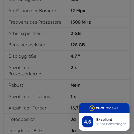
Auflösung der Kamera
12
Mpx
Frequenz des Prozessors
1500
MHz
Arbeitsspeicher
2
GB
Benutzerspeicher
128
GB
Displaygröße
4,7
"
Anzahl der
2
x
Prozessorkerne
Robust
Nein
Anzahl der Displays
1
x
Anzahl der Farben
16,7
mil
Fotoapparat
Ja
Exzellent
4.6
13573 Bewertungen
Integrierter Blitz
Ja