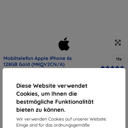
Mobiltelefon Apple iPhone 6s
11x
128GB Gold (MKQV2CN/A)
Kaufen Sie dieses Gerät und erhalten Sie
25%
Diese Website verwendet
Rabatt
auf sämtliches Zubehör dafür!
Cookies, um Ihnen die
bestmögliche Funktionalität
Endpreis
bieten zu können.
424,90 €
382,41 €
Wir verwenden Cookies auf unserer Website.
Einige sind für das ordnungsgemäße