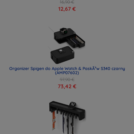
16,90 €
12,67 €
Organizer Spigen do Apple Watch & PaskÃ³w S340 czarny
(AMP07602)
97,90 €
73,42 €