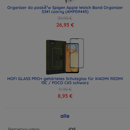
Organizer do paskÃ³w Spigen Apple Watch Band Organizer
S341 czarny (AMP09445)
39,90 €
26,93 €
HOFI GLASS PRO+ gehärtetes Schutzglas für XIAOMI REDMI
13C / POCO C65 schwarz
11,90 €
8,93 €
alle
Betriebssystem
iOS