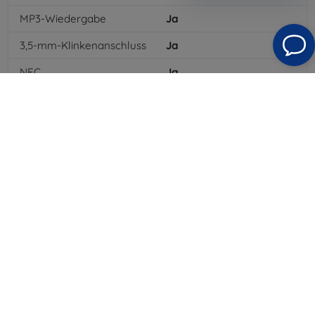
MP3-Wiedergabe
Ja
3,5-mm-Klinkenanschluss
Ja
NFC
Ja
4G/LTE
Ja
MMS
Ja
Batterietyp
Li-ion
Batteriekapazität
1715
mAh
Standby-Zeit
240
hod
Bluetooth
Ja
WLAN
Ja
EDGE
Ja
GPS-Modul
Ja