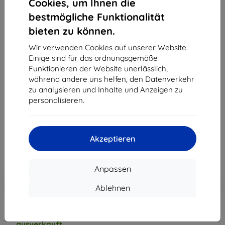
Cookies, um Ihnen die
bestmögliche Funktionalität
bieten zu können.
Wir verwenden Cookies auf unserer Website.
Mobiltelefon Motorola Moto C Plus 2GB Dual SIM -
Einige sind für das ordnungsgemäße
Čierny (PA800123RO)
Funktionieren der Website unerlässlich,
während andere uns helfen, den Datenverkehr
Kaufen Sie dieses Gerät und erhalten Sie
25%
zu analysieren und Inhalte und Anzeigen zu
Rabatt
auf sämtliches Zubehör dafür!
personalisieren.
100,90 €
90,81 €
Akzeptieren
ohne MWSt
76,31 €
Anpassen
In den
Rabatt mit Gutschein
-10%
EXTRA10
Ablehnen
Warenkorb
ausverkauft