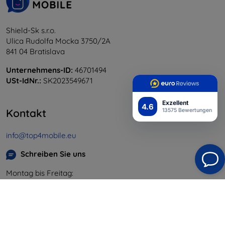
Shield-Sk s.r.o.
Ulica Rudolfa Mocka 3750/2A
841 04 Bratislava
Unternehmens-ID:
46701494
USt-IdNr.:
SK2023549671
Exzellent
4.6
Kontakt
13575 Bewertungen
info@top4mobile.eu
Schreiben Sie uns
Montag bis Freitag:
Online
8:00 - 16:00
Samstag und Sonntag:
Offline