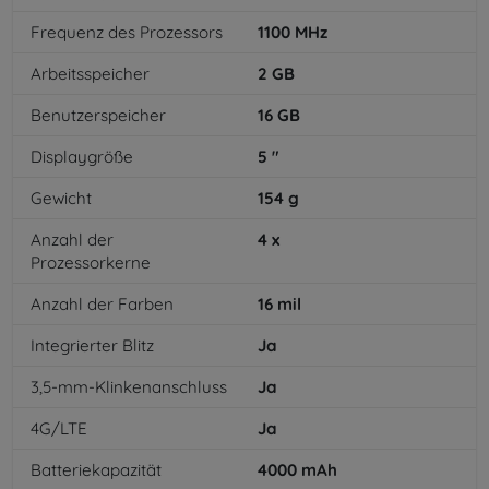
Frequenz des Prozessors
1100
MHz
Arbeitsspeicher
2
GB
Benutzerspeicher
16
GB
Displaygröße
5
"
Gewicht
154
g
Anzahl der
4
x
Prozessorkerne
Anzahl der Farben
16
mil
Integrierter Blitz
Ja
3,5-mm-Klinkenanschluss
Ja
4G/LTE
Ja
Batteriekapazität
4000
mAh