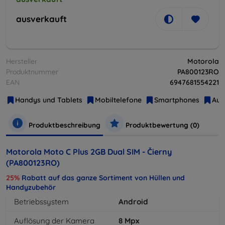
ausverkauft
Hersteller
Motorola
Produktnummer
PA800123RO
EAN
6947681554221
Handys und Tablets
Mobiltelefone
Smartphones
Aus
Produktbeschreibung
Produktbewertung (0)
Motorola Moto C Plus 2GB Dual SIM - Čierny
(PA800123RO)
25%
Rabatt auf das ganze Sortiment von Hüllen und
Handyzubehör
Betriebssystem
Android
Auflösung der Kamera
8
Mpx