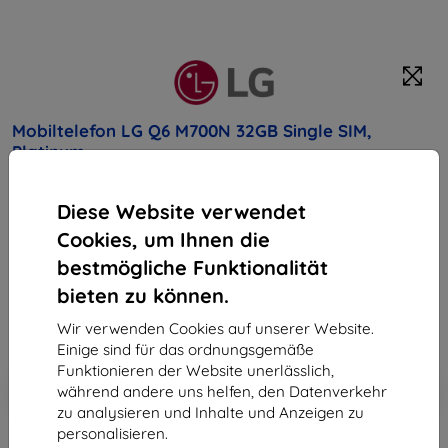
Mobiltelefon LG Q6 M700N 32GB Single SIM,
Platinum
Kaufen Sie dieses Gerät und erhalten Sie
25%
Diese Website verwendet
Rabatt
auf sämtliches Zubehör dafür!
Cookies, um Ihnen die
bestmögliche Funktionalität
Endpreis
165,90 €
bieten zu können.
149,31 €
Wir verwenden Cookies auf unserer Website.
Einige sind für das ordnungsgemäße
Funktionieren der Website unerlässlich,
In den
Rabatt mit Gutschein
-10%
während andere uns helfen, den Datenverkehr
EXTRA10
Warenkorb
zu analysieren und Inhalte und Anzeigen zu
personalisieren.