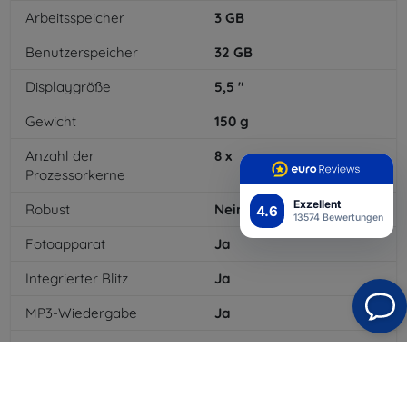
Arbeitsspeicher
3
GB
Benutzerspeicher
32
GB
Displaygröße
5,5
"
Gewicht
150
g
Anzahl der
8
x
Prozessorkerne
Exzellent
Robust
Nein
4.6
13574 Bewertungen
Fotoapparat
Ja
Integrierter Blitz
Ja
MP3-Wiedergabe
Ja
3,5-mm-Klinkenanschluss
Ja
4G/LTE
Ja