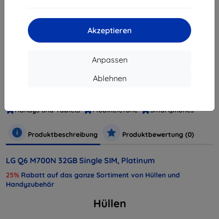
ausverkauft
Akzeptieren
ausverkauft
Anpassen
Hersteller
LG
Ablehnen
Produktnummer
M700N
EAN
806087026474
Handys und Tablets
Mobiltelefone
Smartphones
Produktbeschreibung
Produktbewertung (0)
LG Q6 M700N 32GB Single SIM, Platinum
25%
Rabatt auf das ganze Sortiment von Hüllen und
Handyzubehör
Hüllen