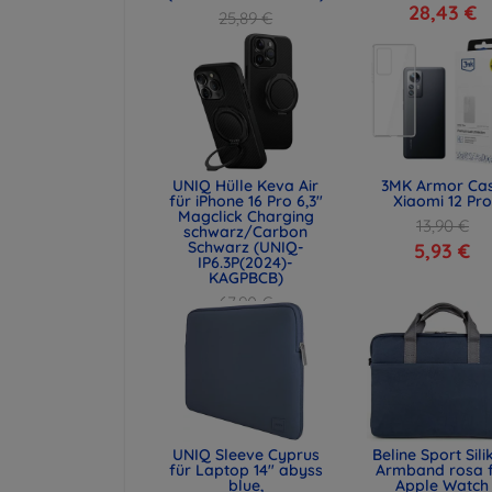
28,43 €
25,89 €
19,42 €
UNIQ Hülle Keva Air
3MK Armor Ca
für iPhone 16 Pro 6,3"
Xiaomi 12 Pro
Magclick Charging
13,90 €
schwarz/Carbon
Schwarz (UNIQ-
5,93 €
IP6.3P(2024)-
KAGPBCB)
67,90 €
50,93 €
UNIQ Sleeve Cyprus
Beline Sport Sili
für Laptop 14" abyss
Armband rosa 
blue,
Apple Watch