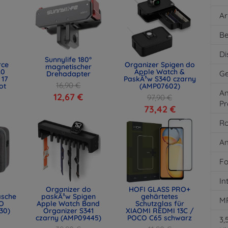
Ar
Be
Di
Sunnylife 180°
rce
Organizer Spigen do
magnetischer
.0
Apple Watch &
Ge
Drehadapter
 17
PaskÃ³w S340 czarny
16,90 €
ot
(AMP07602)
An
)
12,67 €
97,90 €
Pr
73,42 €
Ro
An
Fo
In
Organizer do
HOFI GLASS PRO+
asche
paskÃ³w Spigen
gehärtetes
M
O
Apple Watch Band
Schutzglas für
30)
Organizer S341
XIAOMI REDMI 13C /
czarny (AMP09445)
POCO C65 schwarz
3