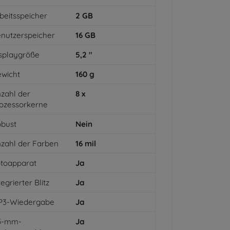
beitsspeicher
2
GB
nutzerspeicher
16
GB
splaygröße
5,2
"
wicht
160
g
zahl der
8
x
ozessorkerne
bust
Nein
zahl der Farben
16
mil
toapparat
Ja
tegrierter Blitz
Ja
P3-Wiedergabe
Ja
,5-mm-
Ja