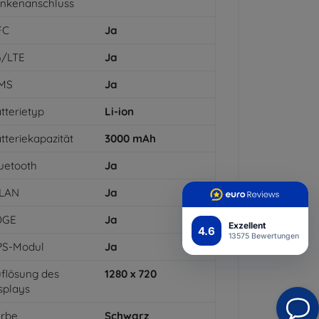
inkenanschluss
FC
Ja
G/LTE
Ja
MS
Ja
tterietyp
Li-ion
tteriekapazität
3000
mAh
uetooth
Ja
LAN
Ja
DGE
Ja
Exzellent
4.6
13575 Bewertungen
PS-Modul
Ja
flösung des
1280 x 720
splays
arbe
Schwarz