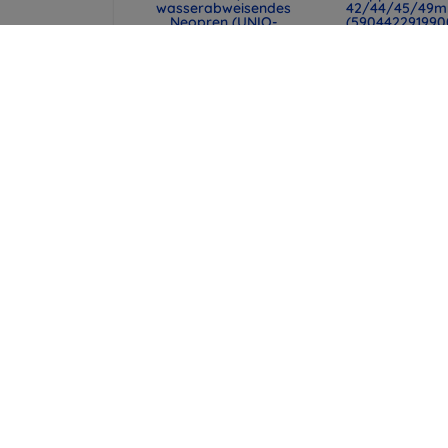
wasserabweisendes
42/44/45/49
Neopren (UNIQ-
(590442291990
CYPRUS (14) -
48,90 €
ABSBLUE)
36,68 €
29,90 €
22,43 €
UNIQ Laptop-Hülle
Beline Case Ca
Cyprus 16" marl gray,
Samsung J5 J5
wasserabweisendes
2017 rot
Neopren (UNIQ-
8,90 €
CYPRUS (16) -
MALGRY)
6,68 €
34,90 €
26,18 €
alle