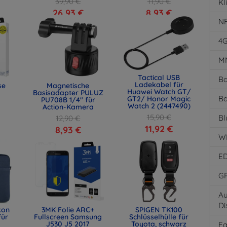
39,90 €
11,90 €
Kl
26,93 €
8,93 €
N
4
M
Tactical USB
Ba
Ladekabel für
se
Magnetische
Huawei Watch GT/
Basisadapter PULUZ
Ba
GT2/ Honor Magic
PU708B 1/4" für
Watch 2 (2447490)
Action-Kamera
15,90 €
Bl
12,90 €
11,92 €
8,93 €
W
E
G
Au
Di
kon
3MK Folie ARC+
SPIGEN TK100
für
Fullscreen Samsung
Schlüsselhülle für
J530 J5 2017
Toyota, schwarz
F