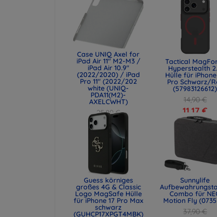
Case UNIQ Axel for
iPad Air 11" M2-M3 /
Tactical MagFo
iPad Air 10.9"
Hyperstealth 2
(2022/2020) / iPad
Hülle für iPhone
Pro 11" (2022/202
Pro Schwarz/R
white (UNIQ-
(57983126612
PDA11(M2)-
14,90 €
AXELCWHT)
11,17 €
25,89 €
19,42 €
Guess körniges
Sunnylife
großes 4G & Classic
Aufbewahrungst
Logo MagSafe Hülle
Combo für NE
für iPhone 17 Pro Max
Motion Fly (0735
schwarz
37,90 €
(GUHCP17XPGT4MBK)