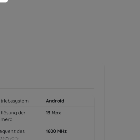
triebssystem
Android
flösung der
13
Mpx
amera
equenz des
1600
MHz
ozessors