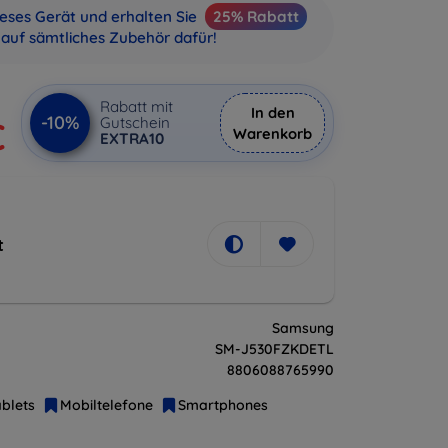
ieses Gerät und erhalten Sie
25% Rabatt
auf sämtliches Zubehör dafür!
Rabatt mit
In den
-10%
Gutschein
€
Warenkorb
EXTRA10
t
Samsung
SM-J530FZKDETL
8806088765990
blets
Mobiltelefone
Smartphones