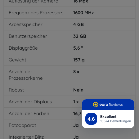
Auflösung der Kamera
16
Mpx
Frequenz des Prozessors
1600
MHz
Arbeitsspeicher
4
GB
Benutzerspeicher
32
GB
Displaygröße
5,6
"
Gewicht
157
g
Anzahl der
8
x
Prozessorkerne
Robust
Nein
Anzahl der Displays
1
x
Anzahl der Farben
16,7
mil
Exzellent
4.6
13574 Bewertungen
Fotoapparat
Ja
Integrierter Blitz
Ja