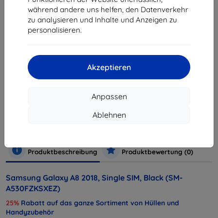
während andere uns helfen, den Datenverkehr
zu analysieren und Inhalte und Anzeigen zu
personalisieren.
ausverkauft
ausverkauft
Akzeptieren
Hersteller
Samsung
Anpassen
Produktnummer
SM-A530FZKSXEZ
EAN
8801643052096
Ablehnen
Handys und Tablets
Mobiltelefone
Smartphones
Produktbeschreibung
Produktbewertung (0)
Samsung Galaxy A8 2018, Single SIM, Black (SM-
A530FZKSXEZ)
25%
Rabatt auf das ganze Sortiment von Hüllen und
Handyzubehör