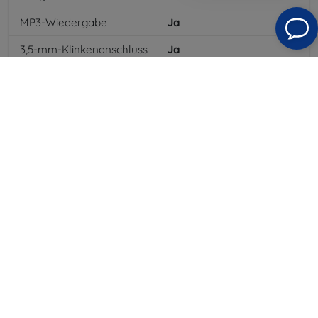
MP3-Wiedergabe
Ja
3,5-mm-Klinkenanschluss
Ja
NFC
Ja
4G/LTE
Ja
MMS
Ja
Batterietyp
Li-pol
Batteriekapazität
3000
mAh
Bluetooth
Ja
WLAN
Ja
EDGE
Ja
GPS-Modul
Ja