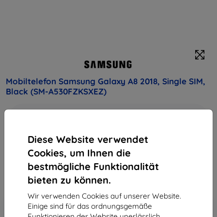
Mobiltelefon Samsung Galaxy A8 2018, Single SIM,
Black (SM-A530FZKSXEZ)
Kaufen Sie dieses Gerät und erhalten Sie
25%
Rabatt
auf sämtliches Zubehör dafür!
Diese Website verwendet
Endpreis
Cookies, um Ihnen die
226,90 €
bestmögliche Funktionalität
204,21 €
bieten zu können.
Wir verwenden Cookies auf unserer Website.
In den
Rabatt mit Gutschein
Einige sind für das ordnungsgemäße
-10%
EXTRA10
Warenkorb
Funktionieren der Website unerlässlich,