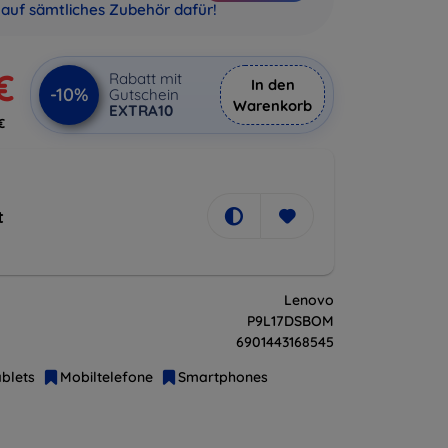
auf sämtliches Zubehör dafür!
€
Rabatt mit
In den
-10%
Gutschein
Warenkorb
EXTRA10
€
t
Lenovo
P9L17DSBOM
6901443168545
blets
Mobiltelefone
Smartphones