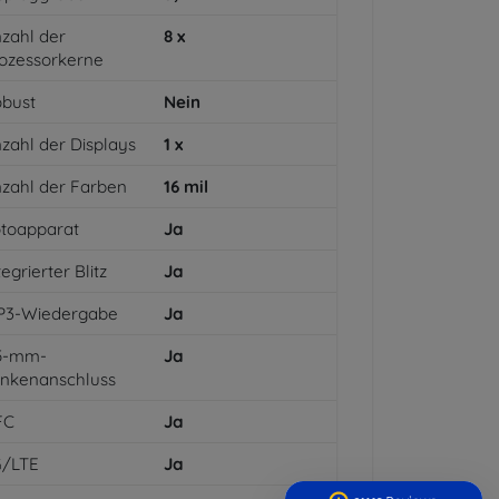
zahl der
8
x
ozessorkerne
bust
Nein
zahl der Displays
1
x
zahl der Farben
16
mil
toapparat
Ja
tegrierter Blitz
Ja
P3-Wiedergabe
Ja
,5-mm-
Ja
inkenanschluss
FC
Ja
G/LTE
Ja