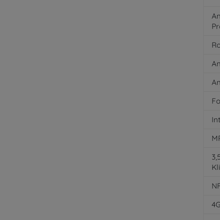
An
Pr
Ro
An
An
Fo
In
M
3
Kl
N
4