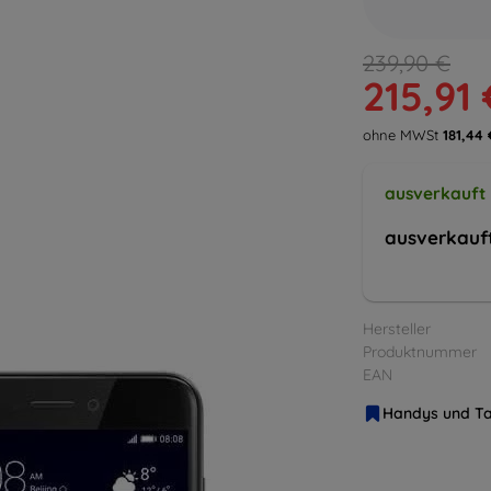
239,90 €
215,91 
ohne MWSt
181,44 
ausverkauft
ausverkauf
Hersteller
Produktnummer
EAN
Handys und Ta