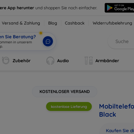
sere App herunter
und shoppen Sie noch einfacher.
Versand & Zahlung
Blog
Cashback
Widerrufsbelehrung
en Sie Beratung?
lkommen in unserem
p.
|
Zubehör
Audio
Armbänder
KOSTENLOSER VERSAND
Mobiltelefo
kostenlose Lieferung
Black
Kaufen Sie d