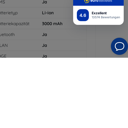
MS
Ja
tterietyp
Li-ion
Exzellent
4.6
13574 Bewertungen
tteriekapazität
3000
mAh
uetooth
Ja
LAN
Ja
DGE
Ja
PS-Modul
Ja
PRS
Ja
flösung des
1920 x 1080
splays
arbe
Schwarz