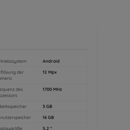
triebssystem
Android
flösung der
12
Mpx
amera
equenz des
1700
MHz
ozessors
beitsspeicher
3
GB
nutzerspeicher
16
GB
splaygröße
5,2
"