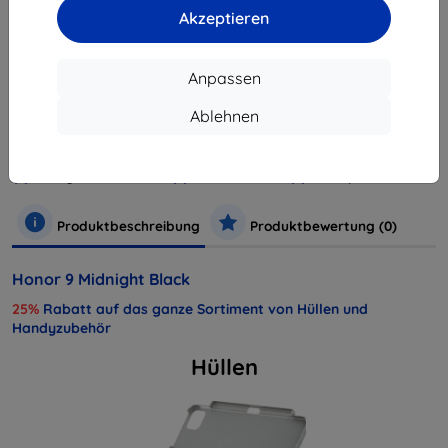
ausverkauft
Akzeptieren
Anpassen
Hersteller
Huawei
Ablehnen
Produktnummer
51091TBH
EAN
6901443187416
Handys und Tablets
Mobiltelefone
Smartphones
Produktbeschreibung
Produktbewertung (0)
Honor 9 Midnight Black
25%
Rabatt auf das ganze Sortiment von Hüllen und
Handyzubehör
Hüllen