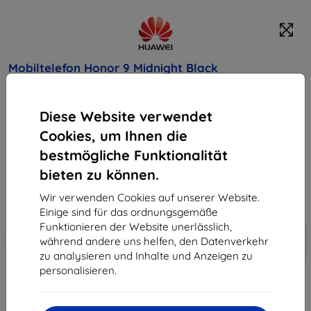
Mobiltelefon Honor 9 Midnight Black
Kaufen Sie dieses Gerät und erhalten Sie
25%
Diese Website verwendet
Rabatt
auf sämtliches Zubehör dafür!
Cookies, um Ihnen die
387,90 €
bestmögliche Funktionalität
349,11 €
bieten zu können.
Wir verwenden Cookies auf unserer Website.
ohne MWSt
293,37 €
Einige sind für das ordnungsgemäße
Funktionieren der Website unerlässlich,
In den
Rabatt mit Gutschein
-10%
während andere uns helfen, den Datenverkehr
EXTRA10
Warenkorb
zu analysieren und Inhalte und Anzeigen zu
personalisieren.
ausverkauft