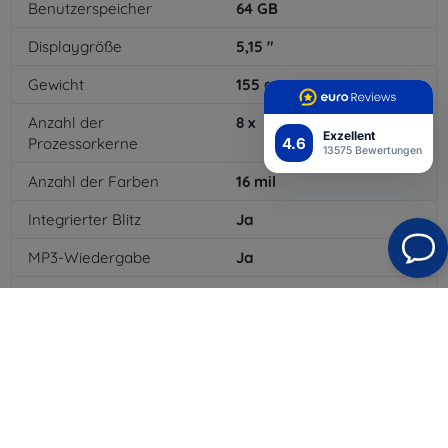
Benutzerspeicher
64
GB
Displaygröße
5,15
"
Gewicht
155
g
Anzahl der
8
x
Exzellent
4.6
Prozessorkerne
13575 Bewertungen
Anzahl der Farben
16
mil
Integrierter Blitz
Ja
MP3-Wiedergabe
Ja
3,5-mm-Klinkenanschluss
Ja
NFC
Ja
Batteriekapazität
3200
mAh
Bluetooth
Ja
WLAN
Ja