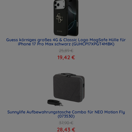
Guess körniges großes 4G & Classic Logo MagSafe Hülle für
iPhone 17 Pro Max schwarz (GUHCP17XPGT4MBK)
25,89 €
19,42 €
Sunnylife Aufbewahrungstasche Combo für NEO Motion Fly
(073530)
37,90 €
28,43 €