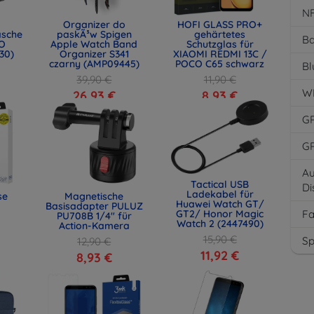
N
Organizer do
HOFI GLASS PRO+
asche
paskÃ³w Spigen
gehärtetes
Ba
O
Apple Watch Band
Schutzglas für
30)
Organizer S341
XIAOMI REDMI 13C /
czarny (AMP09445)
POCO C65 schwarz
Bl
39,90 €
11,90 €
W
26,93 €
8,93 €
G
G
Au
Tactical USB
Di
Ladekabel für
se
Magnetische
Huawei Watch GT/
Basisadapter PULUZ
F
GT2/ Honor Magic
PU708B 1/4" für
Watch 2 (2447490)
Action-Kamera
15,90 €
Sp
12,90 €
11,92 €
8,93 €