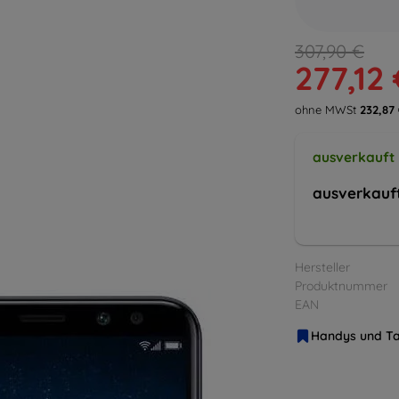
307,90 €
277,12 
ohne MWSt
232,87
ausverkauft
ausverkauf
Hersteller
Produktnummer
EAN
Handys und Ta