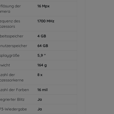
flösung der
16
Mpx
amera
equenz des
1700
MHz
ozessors
beitsspeicher
4
GB
nutzerspeicher
64
GB
splaygröße
5,9
"
wicht
164
g
zahl der
8
x
ozessorkerne
zahl der Farben
16
mil
tegrierter Blitz
Ja
P3-Wiedergabe
Ja