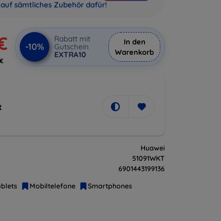
auf sämtliches Zubehör dafür!
€
Rabatt mit
In den
-10%
Gutschein
Warenkorb
EXTRA10
 €
t
Huawei
51091WKT
6901443199136
blets
Mobiltelefone
Smartphones