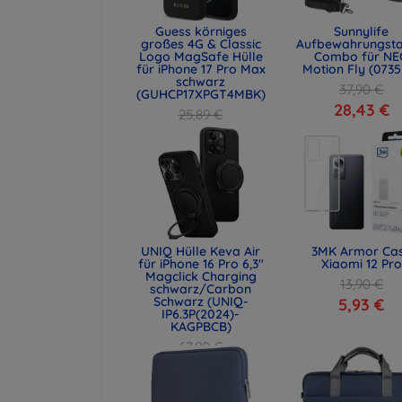
Guess körniges
Sunnylife
großes 4G & Classic
Aufbewahrungst
Logo MagSafe Hülle
Combo für NE
für iPhone 17 Pro Max
Motion Fly (0735
schwarz
37,90 €
(GUHCP17XPGT4MBK)
28,43 €
25,89 €
19,42 €
UNIQ Hülle Keva Air
3MK Armor Ca
für iPhone 16 Pro 6,3"
Xiaomi 12 Pro
Magclick Charging
13,90 €
schwarz/Carbon
Schwarz (UNIQ-
5,93 €
IP6.3P(2024)-
KAGPBCB)
67,90 €
50,93 €