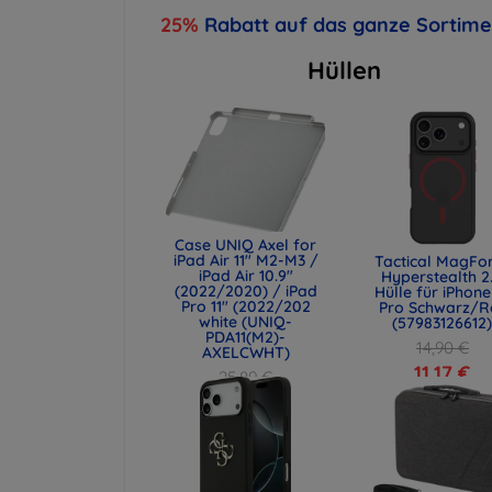
25%
Rabatt auf das ganze Sortim
Hüllen
Case UNIQ Axel for
iPad Air 11" M2-M3 /
Tactical MagFo
iPad Air 10.9"
Hyperstealth 2
(2022/2020) / iPad
Hülle für iPhone
Pro 11" (2022/202
Pro Schwarz/R
white (UNIQ-
(57983126612
PDA11(M2)-
14,90 €
AXELCWHT)
11,17 €
25,89 €
19,42 €