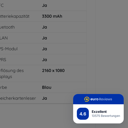
FC
Ja
tteriekapazität
3300
mAh
uetooth
Ja
LAN
Ja
PS-Modul
Ja
PRS
Ja
flösung des
2160 x 1080
splays
arbe
Blau
eicherkartenleser
Ja
Exzellent
4.6
13575 Bewertungen