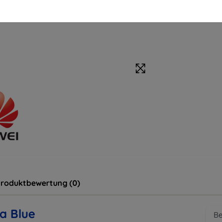
roduktbewertung (0)
a Blue
Be