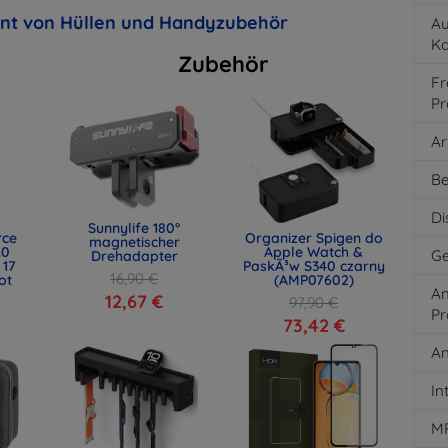
ent von Hüllen und Handyzubehör
Au
K
Zubehör
Fr
Pr
Ar
Be
Di
Sunnylife 180°
rce
Organizer Spigen do
magnetischer
.0
Apple Watch &
Ge
Drehadapter
 17
PaskÃ³w S340 czarny
16,90 €
ot
(AMP07602)
An
)
12,67 €
97,90 €
Pr
73,42 €
An
In
M