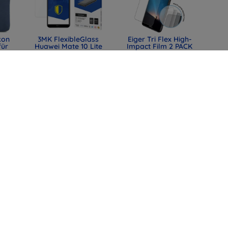
kon
3MK FlexibleGlass
Eiger Tri Flex High-
für
Huawei Mate 10 Lite
Impact Film 2 PACK
Huawei Mate 10 Lite -
10,90 €
mm
Transparent
0)
(EGSP00241)
8,18 €
21,90 €
6,68 €
lle
X GLASS PRO+ für
SPIGEN TK100
ei
Huawei Mate 10 Lite,
Schlüsselhülle für
0,30 mm X
Toyota, schwarz
(ACS11366)
7,90 €
31,90 €
2,93 €
23,93 €