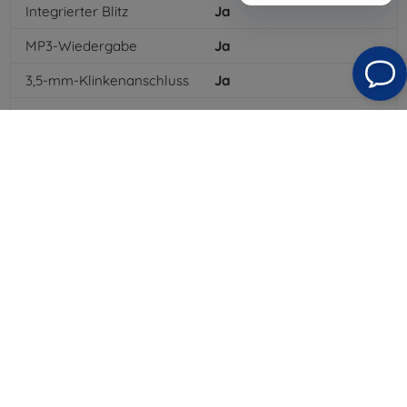
Integrierter Blitz
Ja
MP3-Wiedergabe
Ja
3,5-mm-Klinkenanschluss
Ja
NFC
Ja
4G/LTE
Ja
MMS
Ja
Batterietyp
Li-ion
Batteriekapazität
1642
mAh
Standby-Zeit
240
hod
Bluetooth
Ja
WLAN
Ja
EDGE
Ja