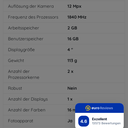
Auflösung der Kamera
12
Mpx
Frequenz des Prozessors
1840
MHz
Arbeitsspeicher
2
GB
Benutzerspeicher
16
GB
Displaygröße
4
"
Gewicht
113
g
Anzahl der
2
x
Prozessorkerne
Robust
Nein
Anzahl der Displays
1
x
Anzahl der Farben
16
mil
Exzellent
Fotoapparat
Ja
4.6
13573 Bewertungen