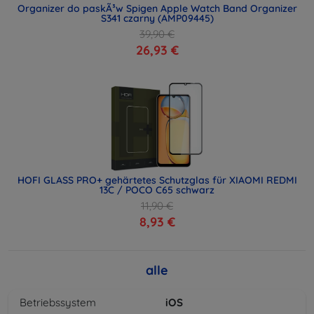
Organizer do paskÃ³w Spigen Apple Watch Band Organizer
S341 czarny (AMP09445)
39,90 €
26,93 €
HOFI GLASS PRO+ gehärtetes Schutzglas für XIAOMI REDMI
13C / POCO C65 schwarz
11,90 €
8,93 €
alle
Betriebssystem
iOS