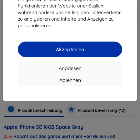
Funktionieren der Website unerlässlich,
In den
Rabatt mit Gutschein
während andere uns helfen, den Datenverkehr
-10%
EXTRA10
Warenkorb
zu analysieren und Inhalte und Anzeigen zu
personalisieren.
ausverkauft
Akzeptieren
ausverkauft
Anpassen
Hersteller
Apple
Ablehnen
Produktnummer
MLLN2CS/A
Handys und Tablets
Mobiltelefone
Smartphones
iPh
Produktbeschreibung
Produktbewertung (12)
Apple iPhone SE 16GB Space Gray
25%
Rabatt auf das ganze Sortiment von Hüllen und