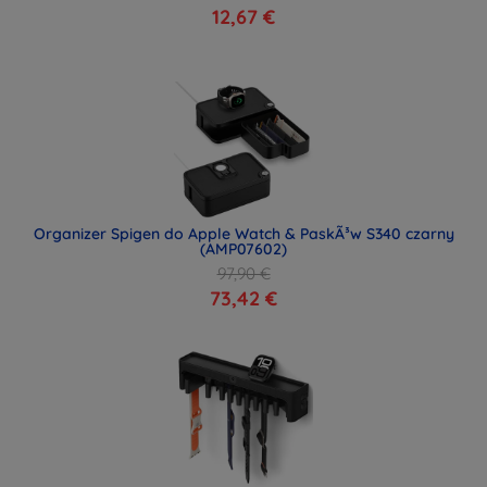
12,67 €
Organizer Spigen do Apple Watch & PaskÃ³w S340 czarny
(AMP07602)
97,90 €
73,42 €