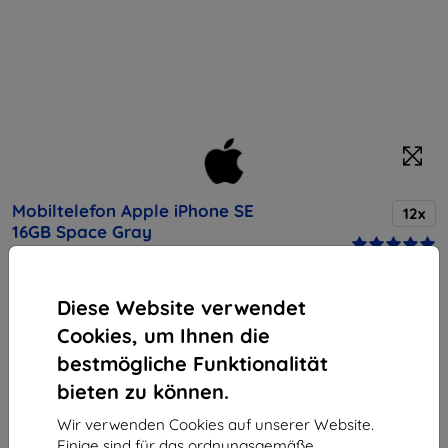
Mobiltelefon Apple iPhone SE
12x
16GB Space Gray
Kaufen Sie dieses Gerät und erhalten Sie
25%
Diese Website verwendet
Rabatt
auf sämtliches Zubehör dafür!
Cookies, um Ihnen die
bestmögliche Funktionalität
Endpreis
bieten zu können.
396,90 €
357,21 €
Wir verwenden Cookies auf unserer Website.
Einige sind für das ordnungsgemäße