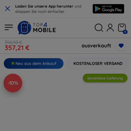
×
Laden Sie unsere App herunter
und
shoppen Sie noch einfacher.
0
396,90 €
ausverkauft
357,21 €
Neu aus dem Ankauf
KOSTENLOSER VERSAND
kostenlose Lieferung
-10%