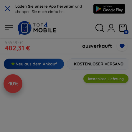
×
Laden Sie unsere App herunter
und
shoppen Sie noch einfacher.
0
535,90 €
ausverkauft
482,31 €
Neu aus dem Ankauf
KOSTENLOSER VERSAND
kostenlose Lieferung
-10%