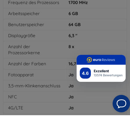
Frequenz des Prozessors
1700
MHz
Arbeitsspeicher
6
GB
Benutzerspeicher
64
GB
Displaygröße
6,3
"
Anzahl der
8
x
Prozessorkerne
Anzahl der Farben
16,7
mil
Exzellent
4.6
Fotoapparat
Ja
13574 Bewertungen
3,5-mm-Klinkenanschluss
Ja
NFC
Ja
4G/LTE
Ja
Batterietyp
Li-pol
Batteriekapazität
3300
mAh