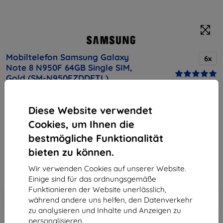
Mobiltelefon Samsung Galaxy
6x
Note 8 N950F 64GB Single SIM,
Gold (SM-N950FZDDETL)
Kaufen Sie dieses Gerät und erhalten Sie
25%
Diese Website verwendet
Rabatt
auf sämtliches Zubehör dafür!
Cookies, um Ihnen die
bestmögliche Funktionalität
Endpreis
535,90 €
bieten zu können.
482,31 €
Wir verwenden Cookies auf unserer Website.
Einige sind für das ordnungsgemäße
Funktionieren der Website unerlässlich,
In den
Rabatt mit Gutschein
-10%
während andere uns helfen, den Datenverkehr
EXTRA10
Warenkorb
zu analysieren und Inhalte und Anzeigen zu
personalisieren.