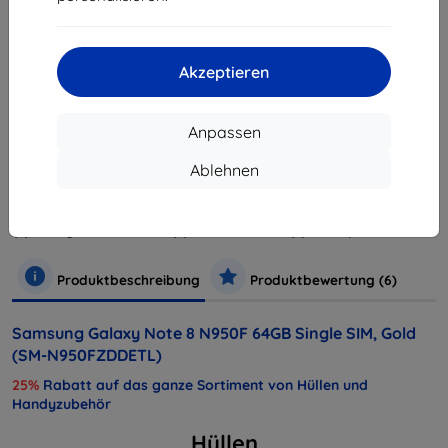
ausverkauft
ausverkauft
Akzeptieren
Anpassen
Hersteller
Samsung
Ablehnen
Produktnummer
SM-N950FZDDETL
EAN
8806088964782
Handys und Tablets
Mobiltelefone
Smartphones
Produktbeschreibung
Produktbewertung (6)
Samsung Galaxy Note 8 N950F 64GB Single SIM, Gold
(SM-N950FZDDETL)
25%
Rabatt auf das ganze Sortiment von Hüllen und
Handyzubehör
Hüllen