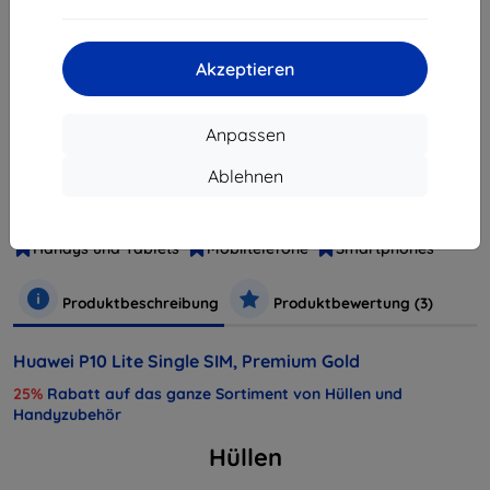
ausverkauft
Akzeptieren
ausverkauft
Anpassen
Ablehnen
Hersteller
Huawei
Produktnummer
SP-P10LITEDSGOM
Handys und Tablets
Mobiltelefone
Smartphones
Produktbeschreibung
Produktbewertung (3)
Huawei P10 Lite Single SIM, Premium Gold
25%
Rabatt auf das ganze Sortiment von Hüllen und
Handyzubehör
Hüllen