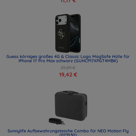
11,17 €
Guess körniges großes 4G & Classic Logo MagSafe Hülle für
iPhone 17 Pro Max schwarz (GUHCP17XPGT4MBK)
25,89 €
19,42 €
Sunnylife Aufbewahrungstasche Combo für NEO Motion Fly
(073530)