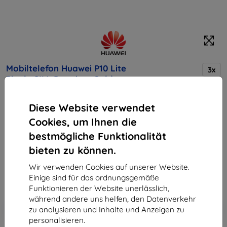
Mobiltelefon Huawei P10 Lite
3x
Single SIM, Premium Gold
Diese Website verwendet
Kaufen Sie dieses Gerät und erhalten Sie
25%
Cookies, um Ihnen die
Rabatt
auf sämtliches Zubehör dafür!
bestmögliche Funktionalität
bieten zu können.
Endpreis
220,90 €
Wir verwenden Cookies auf unserer Website.
198,81 €
Einige sind für das ordnungsgemäße
Funktionieren der Website unerlässlich,
während andere uns helfen, den Datenverkehr
In den
Rabatt mit Gutschein
-10%
zu analysieren und Inhalte und Anzeigen zu
EXTRA10
Warenkorb
personalisieren.