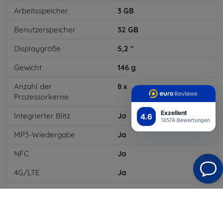
Arbeitsspeicher
3
GB
Benutzerspeicher
32
GB
Displaygröße
5,2
"
Gewicht
146
g
Anzahl der
8
x
Prozessorkerne
Exzellent
Integrierter Blitz
Ja
4.6
13574 Bewertungen
MP3-Wiedergabe
Ja
NFC
Ja
4G/LTE
Ja
MMS
Ja
Batteriekapazität
3000
mAh