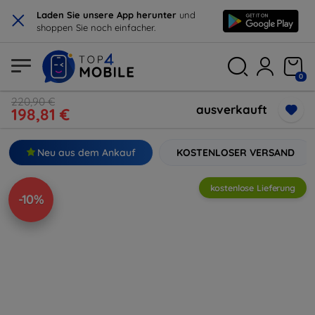
×
Laden Sie unsere App herunter
und
shoppen Sie noch einfacher.
0
220,90 €
ausverkauft
198,81 €
Neu aus dem Ankauf
KOSTENLOSER VERSAND
kostenlose Lieferung
-10%