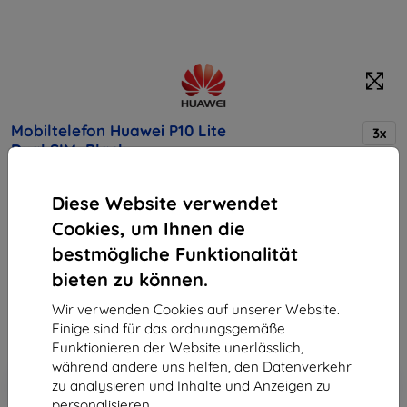
Mobiltelefon Huawei P10 Lite
3x
Dual SIM, Black
Diese Website verwendet
Kaufen Sie dieses Gerät und erhalten Sie
25%
Cookies, um Ihnen die
Rabatt
auf sämtliches Zubehör dafür!
bestmögliche Funktionalität
Endpreis
bieten zu können.
224,90 €
Wir verwenden Cookies auf unserer Website.
202,41 €
Einige sind für das ordnungsgemäße
Funktionieren der Website unerlässlich,
während andere uns helfen, den Datenverkehr
In den
Rabatt mit Gutschein
-10%
zu analysieren und Inhalte und Anzeigen zu
EXTRA10
Warenkorb
personalisieren.