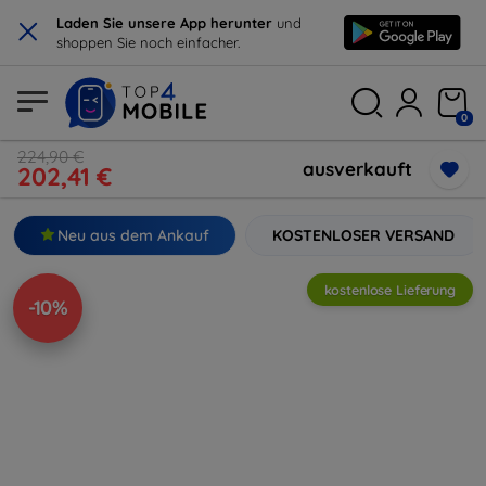
×
Laden Sie unsere App herunter
und
shoppen Sie noch einfacher.
0
224,90 €
ausverkauft
202,41 €
Neu aus dem Ankauf
KOSTENLOSER VERSAND
kostenlose Lieferung
-10%