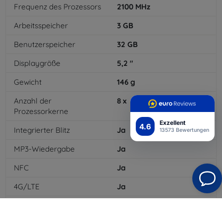
Frequenz des Prozessors
2100
MHz
Arbeitsspeicher
3
GB
Benutzerspeicher
32
GB
Displaygröße
5,2
"
Gewicht
146
g
Anzahl der
8
x
Prozessorkerne
Exzellent
4.6
Integrierter Blitz
Ja
13573 Bewertungen
MP3-Wiedergabe
Ja
NFC
Ja
4G/LTE
Ja
MMS
Ja