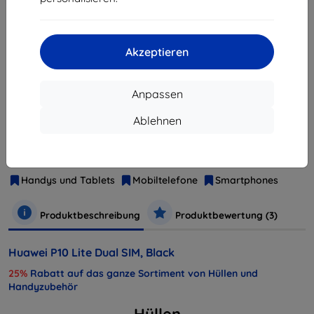
ausverkauft
Akzeptieren
ausverkauft
Anpassen
Ablehnen
Hersteller
Huawei
Produktnummer
SP-P10LITEDSBOM
EAN
6901443160655
Handys und Tablets
Mobiltelefone
Smartphones
Produktbeschreibung
Produktbewertung (3)
Huawei P10 Lite Dual SIM, Black
25%
Rabatt auf das ganze Sortiment von Hüllen und
Handyzubehör
Hüllen