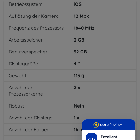
Betriebssystem
iOS
Auflösung der Kamera
12
Mpx
Frequenz des Prozessors
1840
MHz
Arbeitsspeicher
2
GB
Benutzerspeicher
32
GB
Displaygröße
4
"
Gewicht
113
g
Anzahl der
2
x
Prozessorkerne
Robust
Nein
Anzahl der Displays
1
x
Anzahl der Farben
16
mil
Exzellent
4.6