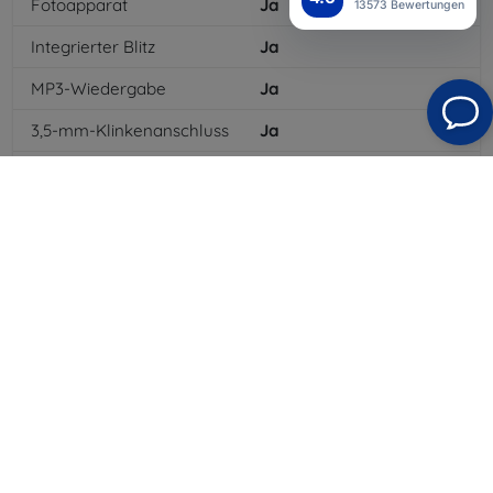
Fotoapparat
Ja
13573 Bewertungen
Integrierter Blitz
Ja
MP3-Wiedergabe
Ja
3,5-mm-Klinkenanschluss
Ja
NFC
Ja
4G/LTE
Ja
MMS
Ja
Batterietyp
Li-ion
Batteriekapazität
1642
mAh
Standby-Zeit
240
hod
Bluetooth
Ja
WLAN
Ja