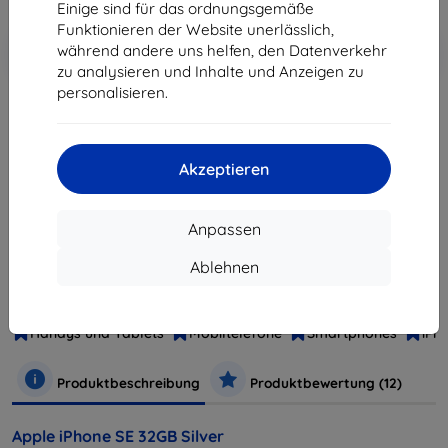
Einige sind für das ordnungsgemäße
Funktionieren der Website unerlässlich,
In den
Rabatt mit Gutschein
-10%
während andere uns helfen, den Datenverkehr
EXTRA10
Warenkorb
zu analysieren und Inhalte und Anzeigen zu
personalisieren.
ausverkauft
Akzeptieren
ausverkauft
Anpassen
Hersteller
Apple
Ablehnen
Produktnummer
MP832CS/A
EAN
1901982927592
Handys und Tablets
Mobiltelefone
Smartphones
iPh
Produktbeschreibung
Produktbewertung (12)
Apple iPhone SE 32GB Silver