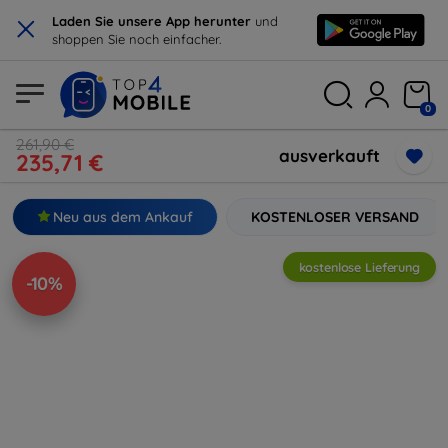
×
Laden Sie unsere App herunter
und
shoppen Sie noch einfacher.
0
261,90 €
ausverkauft
235,71 €
Neu aus dem Ankauf
KOSTENLOSER VERSAND
kostenlose Lieferung
-10%