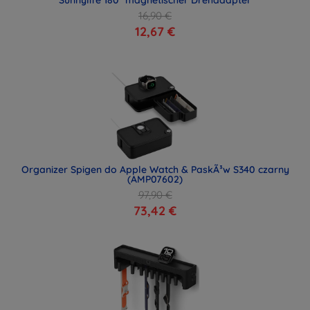
16,90 €
12,67 €
Organizer Spigen do Apple Watch & PaskÃ³w S340 czarny
(AMP07602)
97,90 €
73,42 €