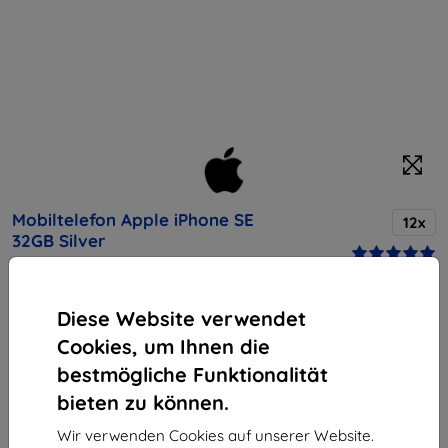
Mobiltelefon Apple iPhone SE
12x
32GB Silver
Kaufen Sie dieses Gerät und erhalten Sie
25%
Diese Website verwendet
Rabatt
auf sämtliches Zubehör dafür!
Cookies, um Ihnen die
bestmögliche Funktionalität
Endpreis
261,90 €
bieten zu können.
235,71 €
Wir verwenden Cookies auf unserer Website.