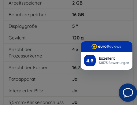
Arbeitsspeicher
2
GB
Benutzerspeicher
16
GB
Displaygröße
5
"
Gewicht
120
g
Anzahl der
4
x
Prozessorkerne
Exzellent
4.6
13575 Bewertungen
Anzahl der Farben
16,7
mil
Fotoapparat
Ja
Integrierter Blitz
Ja
3,5-mm-Klinkenanschluss
Ja
4G/LTE
Ja
Batterietyp
Li-ion