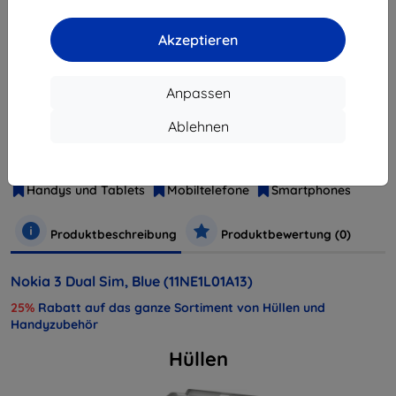
ausverkauft
Akzeptieren
Weitere Varianten dieses Produkts
Anpassen
Hersteller
Nokia
Ablehnen
Produktnummer
11NE1L01A13
EAN
6438409001856
Handys und Tablets
Mobiltelefone
Smartphones
Produktbeschreibung
Produktbewertung (0)
Nokia 3 Dual Sim, Blue (11NE1L01A13)
25%
Rabatt auf das ganze Sortiment von Hüllen und
Handyzubehör
Hüllen