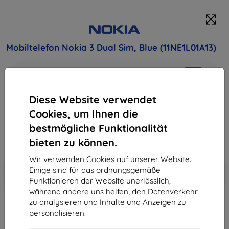
Mobiltelefon Nokia 3 Dual Sim, Blue (11NE1L01A13)
Kaufen Sie dieses Gerät und erhalten Sie
25%
Rabatt
auf sämtliches Zubehör dafür!
Diese Website verwendet
150,90 €
Cookies, um Ihnen die
135,81 €
bestmögliche Funktionalität
bieten zu können.
ohne MWSt
114,13 €
Wir verwenden Cookies auf unserer Website.
In den
Rabatt mit Gutschein
Einige sind für das ordnungsgemäße
-10%
EXTRA10
Warenkorb
Funktionieren der Website unerlässlich,
während andere uns helfen, den Datenverkehr
zu analysieren und Inhalte und Anzeigen zu
personalisieren.
ausverkauft