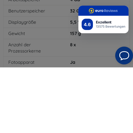
Benutzerspeicher
32
GB
Displaygröße
5,5
"
Exzellent
4.6
13575 Bewertungen
Gewicht
157
g
Anzahl der
8
x
Prozessorkerne
Fotoapparat
Ja
Integrierter Blitz
Ja
MP3-Wiedergabe
Ja
NFC
Ja
4G/LTE
Ja
Batteriekapazität
3600
mAh
WLAN
Ja