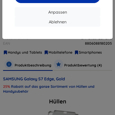
Anpassen
Weitere Varianten dieses Produkts
Ablehnen
Hersteller
Samsung
Produktnummer
SM-G935FZDAETL
EAN
8806088180205
Handys und Tablets
Mobiltelefone
Smartphones
Produktbeschreibung
Produktbewertung (4)
SAMSUNG Galaxy S7 Edge, Gold
25%
Rabatt auf das ganze Sortiment von Hüllen und
Handyzubehör
Hüllen