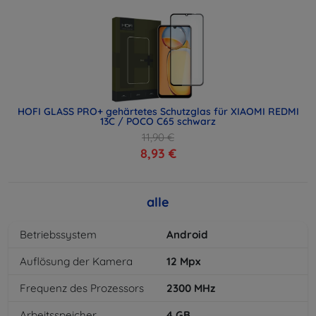
HOFI GLASS PRO+ gehärtetes Schutzglas für XIAOMI REDMI
13C / POCO C65 schwarz
11,90 €
8,93 €
alle
Betriebssystem
Android
Auflösung der Kamera
12
Mpx
Frequenz des Prozessors
2300
MHz
Arbeitsspeicher
4
GB