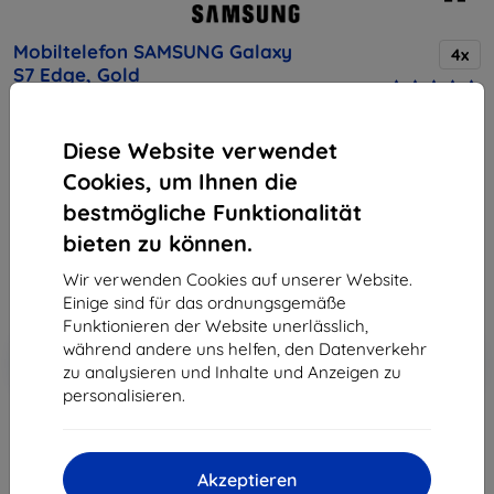
Mobiltelefon SAMSUNG Galaxy
4x
S7 Edge, Gold
Diese Website verwendet
Kaufen Sie dieses Gerät und erhalten Sie
25%
Rabatt
auf sämtliches Zubehör dafür!
Cookies, um Ihnen die
bestmögliche Funktionalität
Endpreis
bieten zu können.
324,90 €
292,41 €
Wir verwenden Cookies auf unserer Website.
Einige sind für das ordnungsgemäße
Funktionieren der Website unerlässlich,
In den
während andere uns helfen, den Datenverkehr
Rabatt mit Gutschein
-10%
EXTRA10
Warenkorb
zu analysieren und Inhalte und Anzeigen zu
personalisieren.
ausverkauft
Akzeptieren
ausverkauft