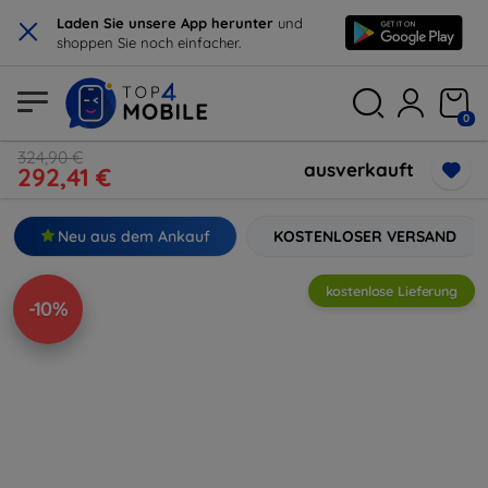
×
Laden Sie unsere App herunter
und
shoppen Sie noch einfacher.
0
324,90 €
ausverkauft
292,41 €
Neu aus dem Ankauf
KOSTENLOSER VERSAND
kostenlose Lieferung
-10%