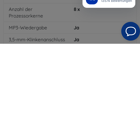
13574 Bewertungen
Anzahl der
8
x
Prozessorkerne
MP3-Wiedergabe
Ja
3,5-mm-Klinkenanschluss
Ja
4G/LTE
Ja
Batteriekapazität
2800
mAh
Bluetooth
Ja
WLAN
Ja
GPRS
Ja
Auflösung des Displays
1280x1024
Farbe
Gold
3G
Ja