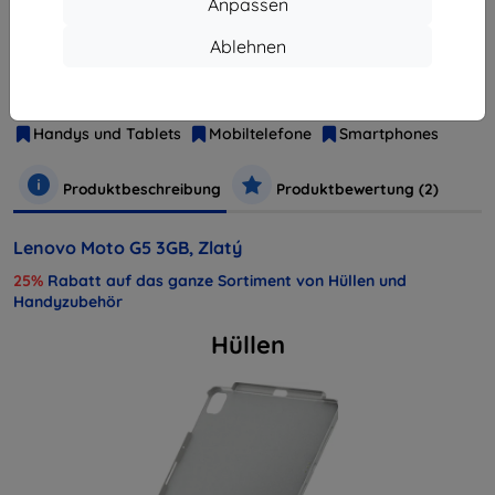
Anpassen
Ablehnen
Hersteller
Lenovo
Produktnummer
6947681538238
Handys und Tablets
Mobiltelefone
Smartphones
Produktbeschreibung
Produktbewertung (2)
Lenovo Moto G5 3GB, Zlatý
25%
Rabatt auf das ganze Sortiment von Hüllen und
Handyzubehör
Hüllen