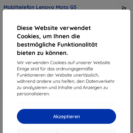
Mobiltelefon Lenovo Moto G5
2x
3GB, Zlatý
Diese Website verwendet
Kaufen Sie dieses Gerät und erhalten Sie
25%
Cookies, um Ihnen die
Rabatt
auf sämtliches Zubehör dafür!
bestmögliche Funktionalität
bieten zu können.
208,90 €
188,02 €
Wir verwenden Cookies auf unserer Website.
Einige sind für das ordnungsgemäße
ohne MWSt
158,00 €
Funktionieren der Website unerlässlich,
während andere uns helfen, den Datenverkehr
zu analysieren und Inhalte und Anzeigen zu
In den
Rabatt mit Gutschein
-10%
personalisieren.
EXTRA10
Warenkorb
ausverkauft
Akzeptieren
ausverkauft