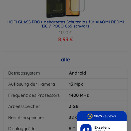
HOFI GLASS PRO+ gehärtetes Schutzglas für XIAOMI REDMI
13C / POCO C65 schwarz
11,90 €
8,93 €
alle
Betriebssystem
Android
Auflösung der Kamera
13
Mpx
Frequenz des Prozessors
1400
MHz
Arbeitsspeicher
3
GB
Benutzerspeicher
32
GB
Exzellent
Displaygröße
5
"
4.6