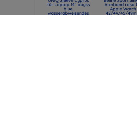
UNIQ Sleeve Cyprus
Beline Sport Sili
für Laptop 14" abyss
Armband rosa 
blue,
Apple Watch
wasserabweisendes
42/44/45/49
Neopren (UNIQ-
(590442291990
CYPRUS (14) -
47,90 €
ABSBLUE)
35,93 €
29,90 €
22,43 €
UNIQ Laptop-Hülle
Spigen universe
Cyprus 16" marl gray,
Reisepasshülle 
wasserabweisendes
MagSafe-Walle
Neopren (UNIQ-
schwarz (AFA113
CYPRUS (16) -
43,90 €
MALGRY)
32,93 €
34,90 €
26,18 €
alle