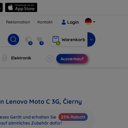
Reklamation
Kontakt
Login
Warenkorb
0
0
0
Elektronik
Ausverkauf
on Lenovo Moto C 3G, Čierny
ieses Gerät und erhalten Sie
25% Rabatt
auf sämtliches Zubehör dafür!