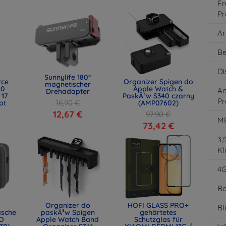
Fr
Pr
Ar
Be
Di
Sunnylife 180°
rce
Organizer Spigen do
magnetischer
.0
Apple Watch &
An
Drehadapter
 17
PaskÃ³w S340 czarny
Pr
16,90 €
ot
(AMP07602)
)
12,67 €
97,90 €
M
73,42 €
3
Kl
4
Ba
Organizer do
HOFI GLASS PRO+
Bl
asche
paskÃ³w Spigen
gehärtetes
O
Apple Watch Band
Schutzglas für