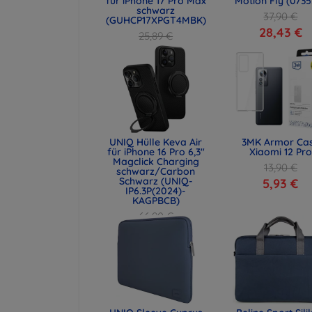
für iPhone 17 Pro Max
Motion Fly (0735
schwarz
37,90 €
(GUHCP17XPGT4MBK)
28,43 €
25,89 €
19,42 €
UNIQ Hülle Keva Air
3MK Armor Ca
für iPhone 16 Pro 6,3"
Xiaomi 12 Pro
Magclick Charging
13,90 €
schwarz/Carbon
Schwarz (UNIQ-
5,93 €
IP6.3P(2024)-
KAGPBCB)
66,90 €
50,18 €