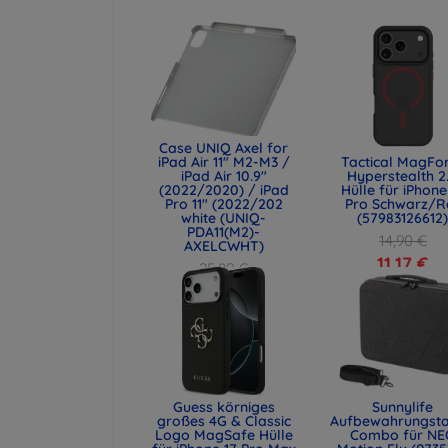
Case UNIQ Axel for
iPad Air 11" M2-M3 /
Tactical MagFo
iPad Air 10.9"
Hyperstealth 2
(2022/2020) / iPad
Hülle für iPhone
Pro 11" (2022/202
Pro Schwarz/R
white (UNIQ-
(57983126612
PDA11(M2)-
14,90 €
AXELCWHT)
11,17 €
25,89 €
19,42 €
Guess körniges
Sunnylife
großes 4G & Classic
Aufbewahrungst
Logo MagSafe Hülle
Combo für NE