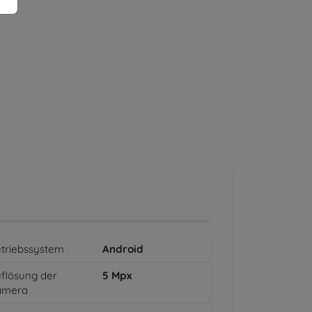
triebssystem
Android
flösung der
5
Mpx
amera