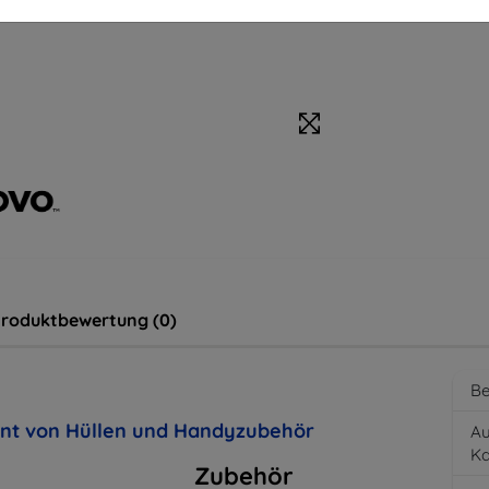
roduktbewertung (0)
Be
ent von Hüllen und Handyzubehör
Au
K
Zubehör