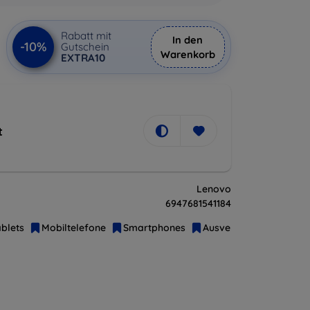
Rabatt mit
In den
-10%
Gutschein
Warenkorb
EXTRA10
t
Lenovo
6947681541184
blets
Mobiltelefone
Smartphones
Ausverkauf