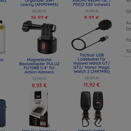
30)
Organizer S341
XIAOMI REDMI 13C /
W
czarny (AMP09445)
POCO C65 schwarz
39,90 €
11,90 €
G
26,93 €
8,93 €
Au
Di
F
3
Tactical USB
Ladekabel für
se
Magnetische
Huawei Watch GT/
Basisadapter PULUZ
GT2/ Honor Magic
PU708B 1/4" für
Watch 2 (2447490)
Action-Kamera
15,90 €
12,90 €
11,92 €
8,93 €