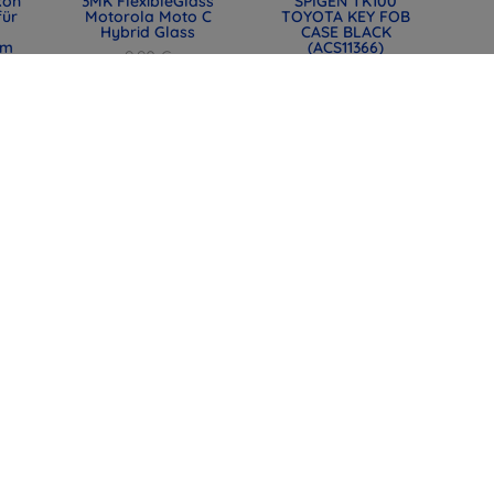
kon
3MK FlexibleGlass
SPIGEN TK100
für
Motorola Moto C
TOYOTA KEY FOB
Hybrid Glass
CASE BLACK
mm
(ACS11366)
9,90 €
0)
31,90 €
7,43 €
23,93 €
lle
SPIGEN EB6010CC
SPIGEN EB6015CC
mit
Essential Type-C-
Essential USB-C-
t,
Kabel 60W 100 cm
Kabel 60W 150 cm
44)
rosa (ACA10414)
weiß (ACA10416)
12,90 €
12,90 €
9,67 €
9,67 €
alle