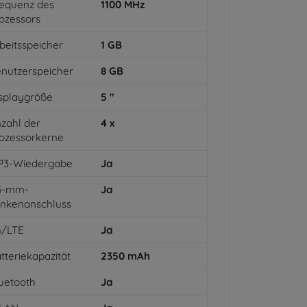
equenz des
1100
MHz
ozessors
beitsspeicher
1
GB
nutzerspeicher
8
GB
splaygröße
5
"
zahl der
4
x
ozessorkerne
P3-Wiedergabe
Ja
,5-mm-
Ja
inkenanschluss
G/LTE
Ja
tteriekapazität
2350
mAh
uetooth
Ja