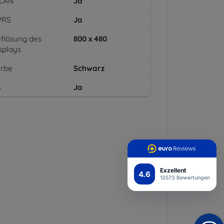
LAN
Ja
PRS
Ja
flösung des
800 x 480
splays
arbe
Schwarz
G
Ja
Exzellent
4.6
13573 Bewertungen