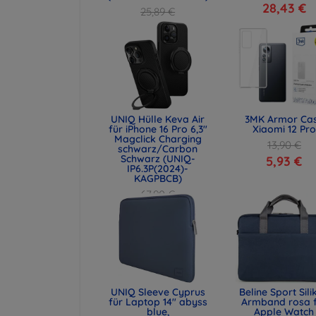
28,43 €
25,89 €
19,42 €
UNIQ Hülle Keva Air
3MK Armor Ca
für iPhone 16 Pro 6,3"
Xiaomi 12 Pro
Magclick Charging
13,90 €
schwarz/Carbon
Schwarz (UNIQ-
5,93 €
IP6.3P(2024)-
KAGPBCB)
67,90 €
50,93 €
UNIQ Sleeve Cyprus
Beline Sport Sili
für Laptop 14" abyss
Armband rosa 
blue,
Apple Watch