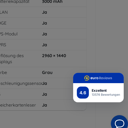
tteriekapazität
3000
mAh
LAN
Ja
DGE
Ja
PS-Modul
Ja
PRS
Ja
flösung des
2960 × 1440
splays
arbe
Grau
schleunigungssensor
Ja
Exzellent
4.6
G
Ja
13574 Bewertungen
eicherkartenleser
Ja