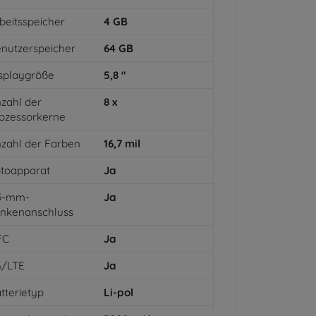
beitsspeicher
4
GB
nutzerspeicher
64
GB
splaygröße
5,8
"
zahl der
8
x
ozessorkerne
zahl der Farben
16,7
mil
toapparat
Ja
,5-mm-
Ja
inkenanschluss
FC
Ja
G/LTE
Ja
tterietyp
Li-pol