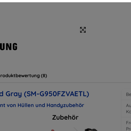
roduktbewertung (8)
id Gray (SM-G950FZVAETL)
Be
ent von Hüllen und Handyzubehör
Au
K
Zubehör
Fr
Pr