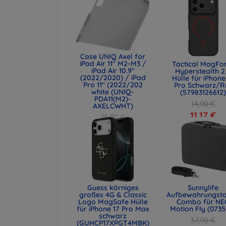
Case UNIQ Axel for
iPad Air 11" M2-M3 /
Tactical MagFo
iPad Air 10.9"
Hyperstealth 2
(2022/2020) / iPad
Hülle für iPhone
Pro 11" (2022/202
Pro Schwarz/R
white (UNIQ-
(57983126612
PDA11(M2)-
14,90 €
AXELCWHT)
11,17 €
25,89 €
19,42 €
Guess körniges
Sunnylife
großes 4G & Classic
Aufbewahrungst
Logo MagSafe Hülle
Combo für NE
für iPhone 17 Pro Max
Motion Fly (0735
schwarz
37,90 €
(GUHCP17XPGT4MBK)