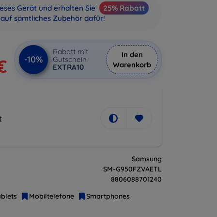
ieses Gerät und erhalten Sie
25% Rabatt
auf sämtliches Zubehör dafür!
Rabatt mit
In den
-10%
Gutschein
€
Warenkorb
EXTRA10
t
Samsung
SM-G950FZVAETL
8806088701240
blets
Mobiltelefone
Smartphones