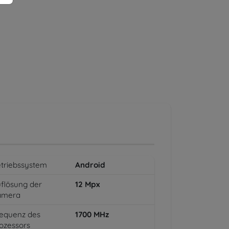
triebssystem
Android
flösung der
12
Mpx
amera
equenz des
1700
MHz
ozessors