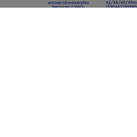
wasserabweisendes
42/44/45/49
Neopren (UNIQ-
(590442291990
CYPRUS (14) -
47,90 €
ABSBLUE)
35,93 €
29,90 €
22,43 €
UNIQ Laptop-Hülle
Karl Lagerfeld
Cyprus 16" marl gray,
Plus G955 Hartsch
wasserabweisendes
schwarz Choupett
Neopren (UNIQ-
love (KLHCS8LCL
CYPRUS (16) -
24,89 €
MALGRY)
18,67 €
34,90 €
26,18 €
alle