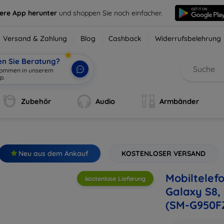
sere App herunter
und shoppen Sie noch einfacher.
Versand & Zahlung
Blog
Cashback
Widerrufsbelehrung
en Sie Beratung?
lkommen in unserem
Zubehör
Audio
Armbänder
Neu aus dem Ankauf
KOSTENLOSER VERSAND
Mobiltelef
kostenlose Lieferung
Galaxy S8,
(SM-G950F