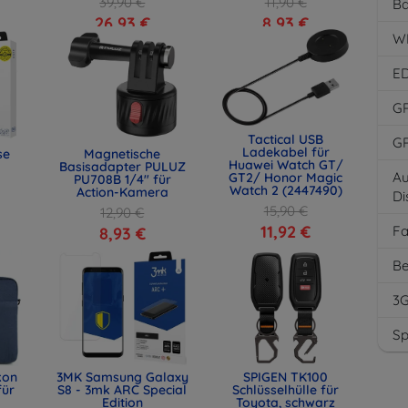
39,90 €
11,90 €
Ba
26,93 €
8,93 €
W
E
G
Tactical USB
G
Ladekabel für
se
Magnetische
Huawei Watch GT/
Basisadapter PULUZ
Au
GT2/ Honor Magic
PU708B 1/4" für
Watch 2 (2447490)
Action-Kamera
Di
15,90 €
12,90 €
11,92 €
F
8,93 €
Be
3
Sp
kon
3MK Samsung Galaxy
SPIGEN TK100
für
S8 - 3mk ARC Special
Schlüsselhülle für
Edition
Toyota, schwarz