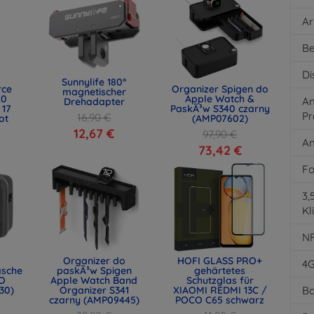
Ar
Be
Di
Sunnylife 180°
rce
Organizer Spigen do
magnetischer
.0
Apple Watch &
An
Drehadapter
 17
PaskÃ³w S340 czarny
Pr
16,90 €
ot
(AMP07602)
)
12,67 €
97,90 €
An
73,42 €
Fo
3
Kl
N
Organizer do
HOFI GLASS PRO+
4
asche
paskÃ³w Spigen
gehärtetes
O
Apple Watch Band
Schutzglas für
30)
Organizer S341
XIAOMI REDMI 13C /
Ba
czarny (AMP09445)
POCO C65 schwarz