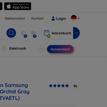
Reklamation
Kontakt
Login
Warenkorb
0
0
0
Elektronik
Ausverkauf
on Samsung
8x
 Orchid Gray
ZVAETL)