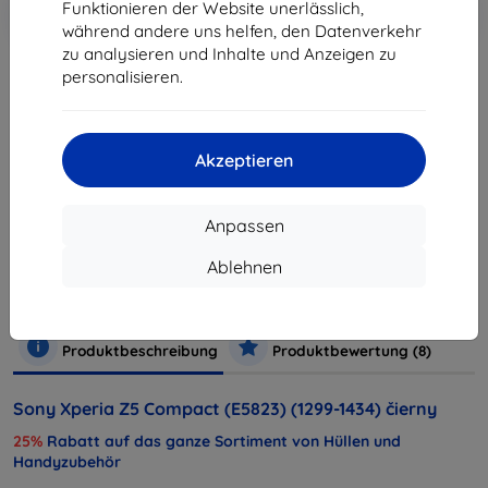
In den
Rabatt mit Gutschein
Funktionieren der Website unerlässlich,
-10%
EXTRA10
Warenkorb
während andere uns helfen, den Datenverkehr
zu analysieren und Inhalte und Anzeigen zu
personalisieren.
ausverkauft
ausverkauft
Akzeptieren
Anpassen
Hersteller
Sony
Produktnummer
1299-1434
Ablehnen
Handys und Tablets
Mobiltelefone
Smartphones
Rob
Produktbeschreibung
Produktbewertung (8)
Sony Xperia Z5 Compact (E5823) (1299-1434) čierny
25%
Rabatt auf das ganze Sortiment von Hüllen und
Handyzubehör