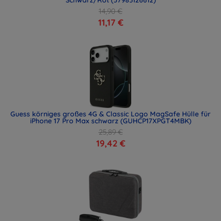
Schwarz/Rot (57983126612)
14,90 €
11,17 €
Guess körniges großes 4G & Classic Logo MagSafe Hülle für
iPhone 17 Pro Max schwarz (GUHCP17XPGT4MBK)
25,89 €
19,42 €