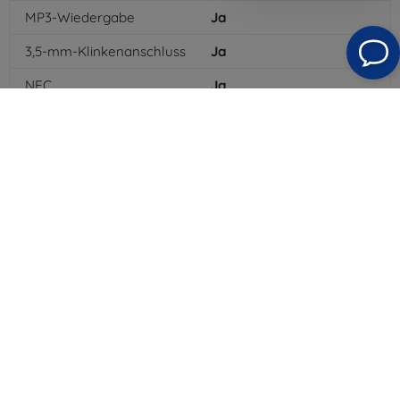
MP3-Wiedergabe
Ja
3,5-mm-Klinkenanschluss
Ja
NFC
Ja
4G/LTE
Ja
MMS
Ja
Batterietyp
Li-ion
Batteriekapazität
2700
mAh
Standby-Zeit
520
hod
Bluetooth
Ja
WLAN
Ja
EDGE
Ja
GPS-Modul
Ja