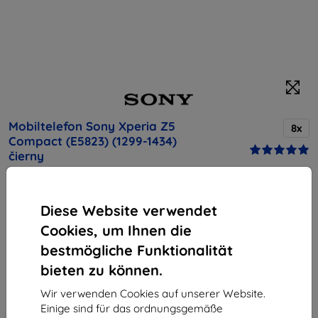
Mobiltelefon Sony Xperia Z5
8x
Compact (E5823) (1299-1434)
čierny
Kaufen Sie dieses Gerät und erhalten Sie
25%
Rabatt
auf sämtliches Zubehör dafür!
Diese Website verwendet
Cookies, um Ihnen die
Endpreis
bestmögliche Funktionalität
316,90 €
bieten zu können.
285,21 €
Wir verwenden Cookies auf unserer Website.
Einige sind für das ordnungsgemäße