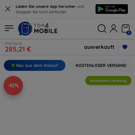
×
Laden Sie unsere App herunter
und
shoppen Sie noch einfacher.
0
316,90 €
ausverkauft
285,21 €
Neu aus dem Ankauf
KOSTENLOSER VERSAND
kostenlose Lieferung
-10%