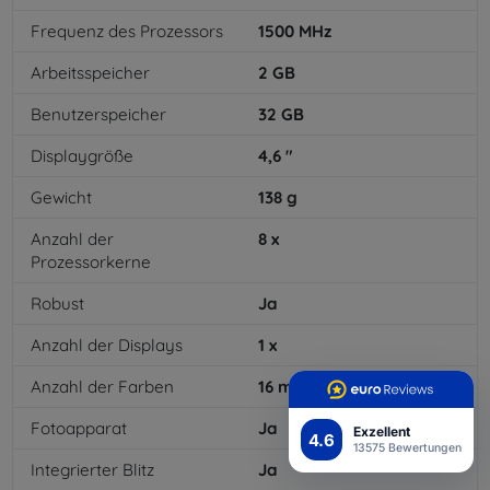
Frequenz des Prozessors
1500
MHz
Arbeitsspeicher
2
GB
Benutzerspeicher
32
GB
Displaygröße
4,6
"
Gewicht
138
g
Anzahl der
8
x
Prozessorkerne
Robust
Ja
Anzahl der Displays
1
x
Anzahl der Farben
16
mil
Fotoapparat
Ja
Exzellent
4.6
13575 Bewertungen
Integrierter Blitz
Ja