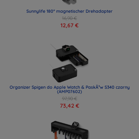
Sunnylife 180° magnetischer Drehadapter
16,90 €
12,67 €
Organizer Spigen do Apple Watch & PaskÃ³w S340 czarny
(AMP07602)
97,90 €
73,42 €