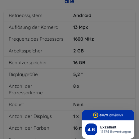
alle
Betriebssystem
Android
Auflösung der Kamera
13
Mpx
Frequenz des Prozessors
1600
MHz
Arbeitsspeicher
2
GB
Benutzerspeicher
16
GB
Displaygröße
5,2
"
Anzahl der
8
x
Prozessorkerne
Robust
Nein
Anzahl der Displays
1
x
Exzellent
Anzahl der Farben
16
mil
4.6
13574 Bewertungen