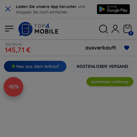
×
Laden Sie unsere App herunter
und
shoppen Sie noch einfacher.
0
161,90 €
ausverkauft
145,71 €
Neu aus dem Ankauf
KOSTENLOSER VERSAND
kostenlose Lieferung
-10%