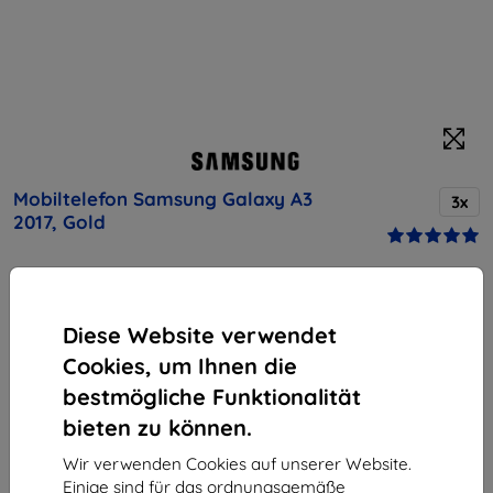
Mobiltelefon Samsung Galaxy A3
3x
2017, Gold
Kaufen Sie dieses Gerät und erhalten Sie
25%
Rabatt
auf sämtliches Zubehör dafür!
Diese Website verwendet
Cookies, um Ihnen die
Produktbeschreibung
bestmögliche Funktionalität
Endpreis
bieten zu können.
161,90 €
145,71 €
Wir verwenden Cookies auf unserer Website.
Einige sind für das ordnungsgemäße