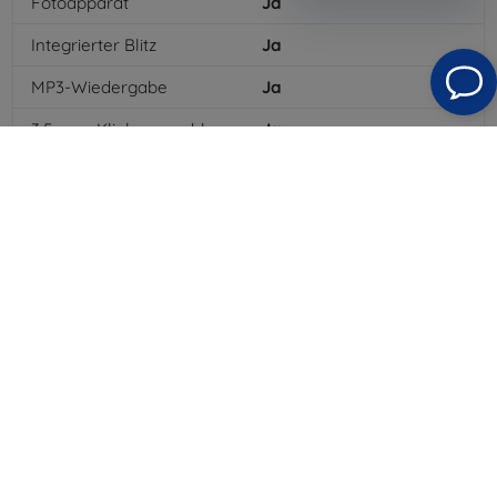
Fotoapparat
Ja
Integrierter Blitz
Ja
MP3-Wiedergabe
Ja
3,5-mm-Klinkenanschluss
Ja
NFC
Ja
4G/LTE
Ja
MMS
Ja
Batterietyp
Li-ion
Batteriekapazität
2350
mAh
Bluetooth
Ja
WLAN
Ja
EDGE
Ja