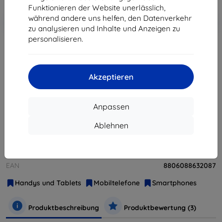
Funktionieren der Website unerlässlich,
In den
Rabatt mit Gutschein
während andere uns helfen, den Datenverkehr
-10%
EXTRA10
Warenkorb
zu analysieren und Inhalte und Anzeigen zu
personalisieren.
ausverkauft
Akzeptieren
ausverkauft
Anpassen
Weitere Varianten dieses Produkts
Ablehnen
Hersteller
Samsung
Produktnummer
SM-A320FZDNETL
EAN
8806088632087
Handys und Tablets
Mobiltelefone
Smartphones
Produktbeschreibung
Produktbewertung (3)