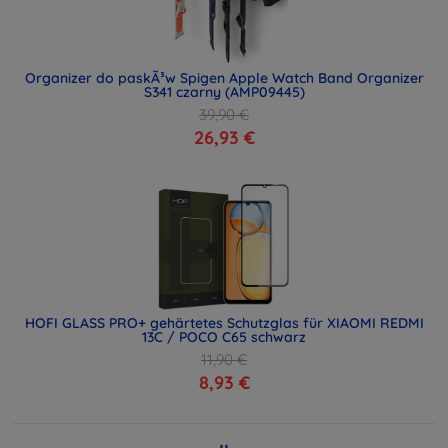
Organizer do paskÃ³w Spigen Apple Watch Band Organizer
S341 czarny (AMP09445)
39,90 €
26,93 €
HOFI GLASS PRO+ gehärtetes Schutzglas für XIAOMI REDMI
13C / POCO C65 schwarz
11,90 €
8,93 €