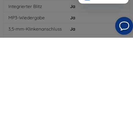
Integrierter Blitz
Ja
MP3-Wiedergabe
Ja
3,5-mm-Klinkenanschluss
Ja
NFC
Ja
4G/LTE
Ja
MMS
Ja
Batterietyp
Li-ion
Batteriekapazität
1715
mAh
Standby-Zeit
240
hod
Bluetooth
Ja
WLAN
Ja
EDGE
Ja