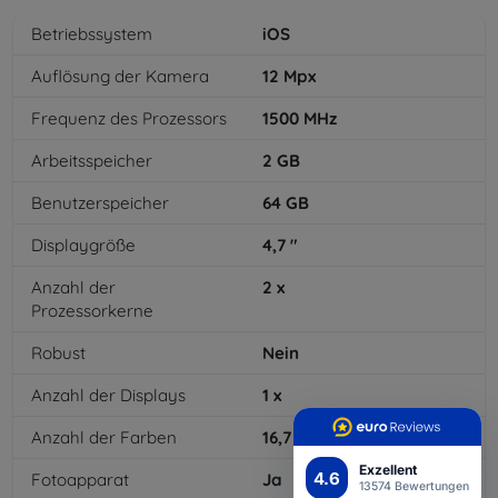
Betriebssystem
iOS
Auflösung der Kamera
12
Mpx
Frequenz des Prozessors
1500
MHz
Arbeitsspeicher
2
GB
Benutzerspeicher
64
GB
Displaygröße
4,7
"
Anzahl der
2
x
Prozessorkerne
Robust
Nein
Anzahl der Displays
1
x
Anzahl der Farben
16,7
mil
Exzellent
4.6
Fotoapparat
Ja
13574 Bewertungen