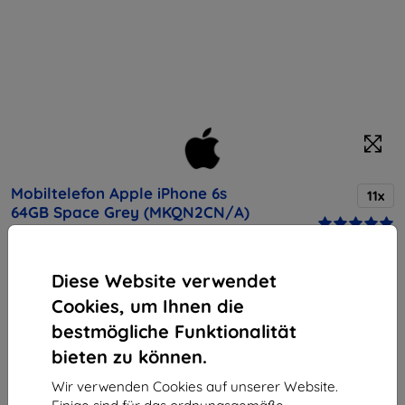
Mobiltelefon Apple iPhone 6s
11x
64GB Space Grey (MKQN2CN/A)
Kaufen Sie dieses Gerät und erhalten Sie
25%
Diese Website verwendet
Rabatt
auf sämtliches Zubehör dafür!
Cookies, um Ihnen die
bestmögliche Funktionalität
Endpreis
bieten zu können.
2,90 €
2,61 €
Wir verwenden Cookies auf unserer Website.