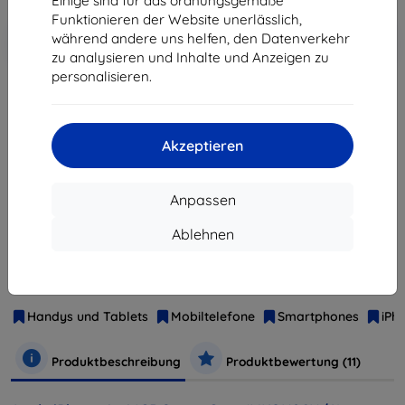
Einige sind für das ordnungsgemäße
Funktionieren der Website unerlässlich,
In den
Rabatt mit Gutschein
-10%
während andere uns helfen, den Datenverkehr
EXTRA10
Warenkorb
zu analysieren und Inhalte und Anzeigen zu
personalisieren.
ausverkauft
Akzeptieren
ausverkauft
Anpassen
Weitere Varianten dieses Produkts
Ablehnen
Hersteller
Apple
Produktnummer
MKQN2CN/A
Handys und Tablets
Mobiltelefone
Smartphones
iPh
Produktbeschreibung
Produktbewertung (11)