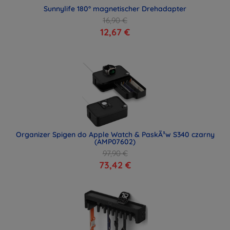
Sunnylife 180° magnetischer Drehadapter
16,90 €
12,67 €
Organizer Spigen do Apple Watch & PaskÃ³w S340 czarny
(AMP07602)
97,90 €
73,42 €