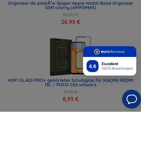
Organizer do paskÃ³w Spigen Apple Watch Band Organizer
S341 czarny (AMP09445)
39,90 €
26,93 €
Exzellent
4.6
13575 Bewertungen
HOFI GLASS PRO+ gehärtetes Schutzglas für XIAOMI REDMI
13C / POCO C65 schwarz
11,90 €
8,93 €
alle