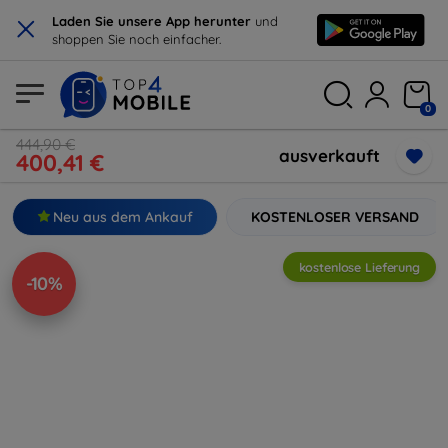
×
Laden Sie unsere App herunter
und
shoppen Sie noch einfacher.
0
444,90 €
ausverkauft
400,41 €
Neu aus dem Ankauf
KOSTENLOSER VERSAND
kostenlose Lieferung
-10%