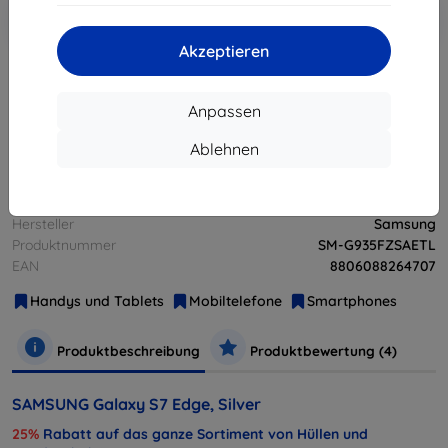
In den
Rabatt mit Gutschein
-10%
EXTRA10
Warenkorb
Akzeptieren
ausverkauft
Anpassen
ausverkauft
Ablehnen
Hersteller
Samsung
Produktnummer
SM-G935FZSAETL
EAN
8806088264707
Handys und Tablets
Mobiltelefone
Smartphones
Produktbeschreibung
Produktbewertung (4)
SAMSUNG Galaxy S7 Edge, Silver
25%
Rabatt auf das ganze Sortiment von Hüllen und