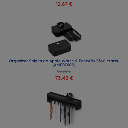
12,67 €
Organizer Spigen do Apple Watch & PaskÃ³w S340 czarny
(AMP07602)
97,90 €
73,42 €