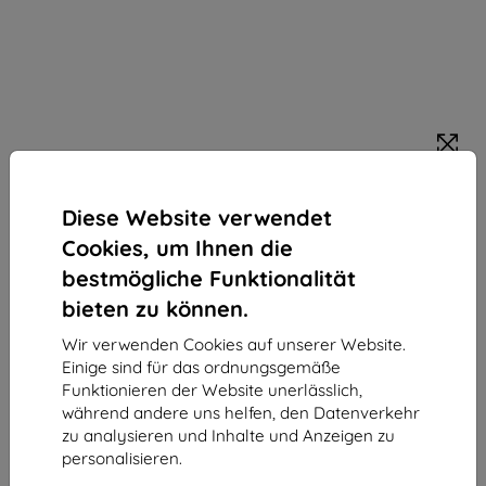
Mobiltelefon SAMSUNG Galaxy
4x
Diese Website verwendet
S7 Edge, Silver
Cookies, um Ihnen die
bestmögliche Funktionalität
Kaufen Sie dieses Gerät und erhalten Sie
25%
bieten zu können.
Rabatt
auf sämtliches Zubehör dafür!
Wir verwenden Cookies auf unserer Website.
Einige sind für das ordnungsgemäße
Endpreis
Funktionieren der Website unerlässlich,
444,90 €
während andere uns helfen, den Datenverkehr
400,41 €
zu analysieren und Inhalte und Anzeigen zu
personalisieren.