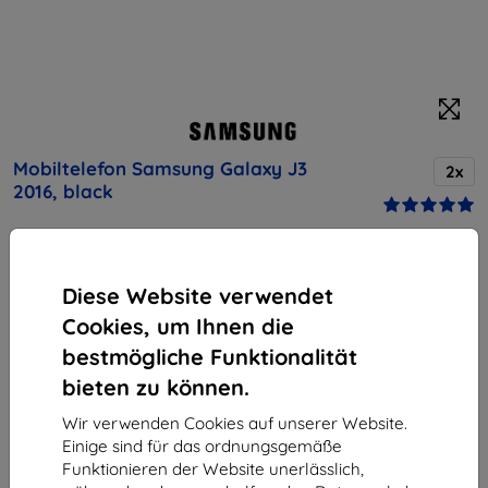
Mobiltelefon Samsung Galaxy J3
2x
2016, black
Kaufen Sie dieses Gerät und erhalten Sie
25%
Rabatt
auf sämtliches Zubehör dafür!
Diese Website verwendet
Cookies, um Ihnen die
Produktbeschreibung
bestmögliche Funktionalität
Endpreis
bieten zu können.
96,90 €
87,21 €
Wir verwenden Cookies auf unserer Website.
Einige sind für das ordnungsgemäße
Funktionieren der Website unerlässlich,