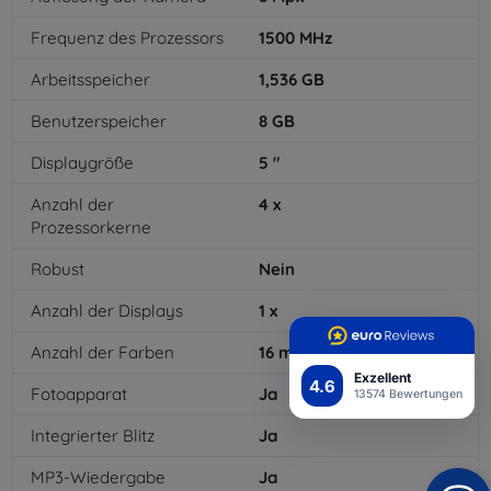
Frequenz des Prozessors
1500
MHz
Arbeitsspeicher
1,536
GB
Benutzerspeicher
8
GB
Displaygröße
5
"
Anzahl der
4
x
Prozessorkerne
Robust
Nein
Anzahl der Displays
1
x
Anzahl der Farben
16
mil
Exzellent
4.6
Fotoapparat
Ja
13574 Bewertungen
Integrierter Blitz
Ja
MP3-Wiedergabe
Ja