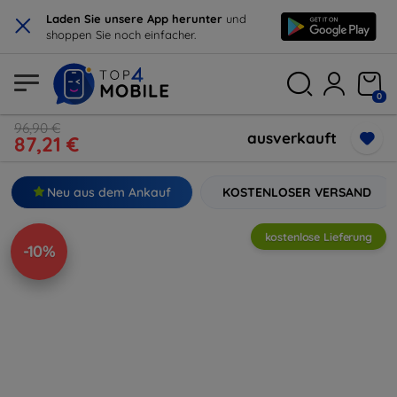
×
Laden Sie unsere App herunter
und
shoppen Sie noch einfacher.
0
96,90 €
ausverkauft
87,21 €
Neu aus dem Ankauf
KOSTENLOSER VERSAND
kostenlose Lieferung
-10%