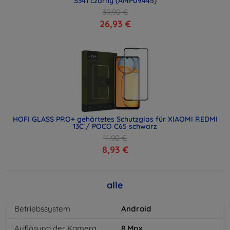
S341 czarny (AMP09445)
39,90 €
26,93 €
HOFI GLASS PRO+ gehärtetes Schutzglas für XIAOMI REDMI
13C / POCO C65 schwarz
11,90 €
8,93 €
alle
Betriebssystem
Android
Auflösung der Kamera
8
Mpx