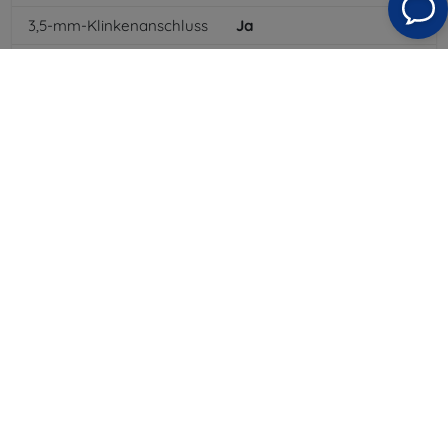
3,5-mm-Klinkenanschluss
Ja
NFC
Ja
4G/LTE
Ja
MMS
Ja
Batterietyp
Li-ion
Batteriekapazität
2600
mAh
Bluetooth
Ja
WLAN
Ja
EDGE
Ja
GPS-Modul
Ja
GPRS
Ja
Auflösung des Displays
1280 x 720