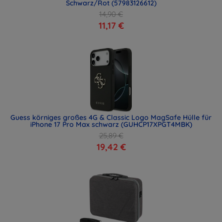
Schwarz/Rot (57983126612)
14,90 €
11,17 €
Guess körniges großes 4G & Classic Logo MagSafe Hülle für
iPhone 17 Pro Max schwarz (GUHCP17XPGT4MBK)
25,89 €
19,42 €