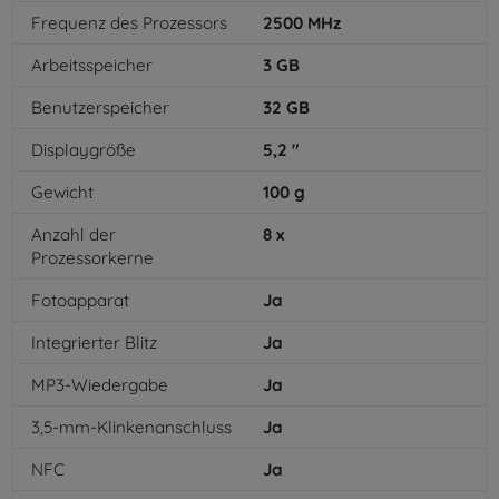
Frequenz des Prozessors
2500
MHz
Arbeitsspeicher
3
GB
Benutzerspeicher
32
GB
Displaygröße
5,2
"
Gewicht
100
g
Anzahl der
8
x
Prozessorkerne
Fotoapparat
Ja
Integrierter Blitz
Ja
MP3-Wiedergabe
Ja
3,5-mm-Klinkenanschluss
Ja
NFC
Ja