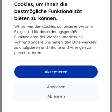
Cookies, um Ihnen die
bestmögliche Funktionalität
bieten zu können.
Wir verwenden Cookies auf unserer Website.
Einige sind für das ordnungsgemäße
Mobiltelefon Huawei P9 32 GB Dual SIM - Titanium
Funktionieren der Website unerlässlich,
Grey
während andere uns helfen, den Datenverkehr
zu analysieren und Inhalte und Anzeigen zu
Kaufen Sie dieses Gerät und erhalten Sie
25%
personalisieren.
Rabatt
auf sämtliches Zubehör dafür!
507,90 €
Akzeptieren
457,11 €
ohne MWSt
384,13 €
Anpassen
Ablehnen
In den
Rabatt mit Gutschein
-10%
EXTRA10
Warenkorb