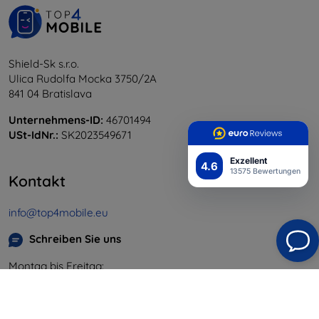
Shield-Sk s.r.o.
Ulica Rudolfa Mocka 3750/2A
841 04 Bratislava
Unternehmens-ID:
46701494
USt-IdNr.:
SK2023549671
Exzellent
4.6
13575 Bewertungen
Kontakt
info@top4mobile.eu
Schreiben Sie uns
Montag bis Freitag:
Online
8:00 - 16:00
Samstag und Sonntag: